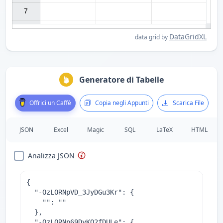
7

DataGridXL
data grid by
Generatore di Tabelle
Offrici un Caffè
Copia negli Appunti
Scarica File
JSON
Excel
Magic
SQL
LaTeX
HTML
Analizza JSON