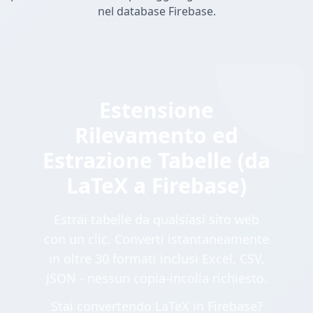
nel database Firebase.
Estensione
Rilevamento ed
Estrazione Tabelle (da
LaTeX a Firebase)
Estrai tabelle da qualsiasi sito web
con un clic. Converti istantaneamente
in oltre 30 formati inclusi Excel, CSV,
JSON - nessun copia-incolla richiesto.
Stai convertendo LaTeX in Firebase?