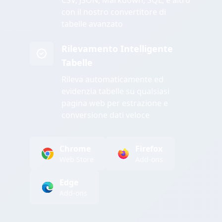
CSV, JSON, Markdown, SQL, e altro
con il nostro convertitore di
tabelle avanzato
Rilevamento Intelligente
Tabelle
Rileva automaticamente ed
evidenzia tabelle su qualsiasi
pagina web per estrazione e
conversione dati veloce
Chrome
Firefox
Web Store
Add-ons
Edge
Add-ons