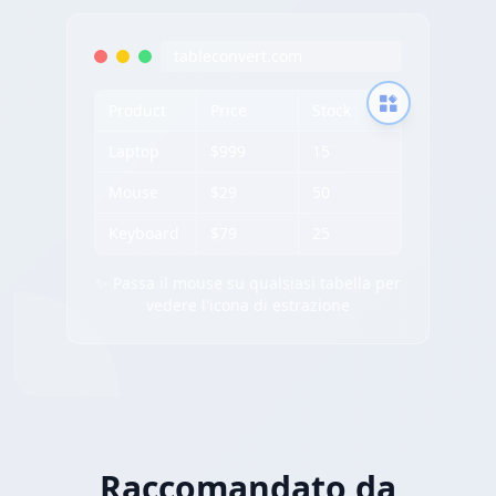
tableconvert.com
Product
Price
Stock
Laptop
$999
15
Mouse
$29
50
Keyboard
$79
25
✨ Passa il mouse su qualsiasi tabella per
vedere l'icona di estrazione
Raccomandato da