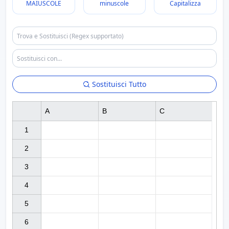
MAIUSCOLE
minuscole
Capitalizza
Sostituisci Tutto
A
B
C
1

2

3

4

5

6
