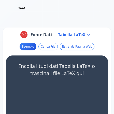
v3.0.1
Fonte Dati
Tabella LaTeX
Esempio
Carica File
Estrai da Pagina Web
Incolla i tuoi dati Tabella LaTeX o
trascina i file LaTeX qui