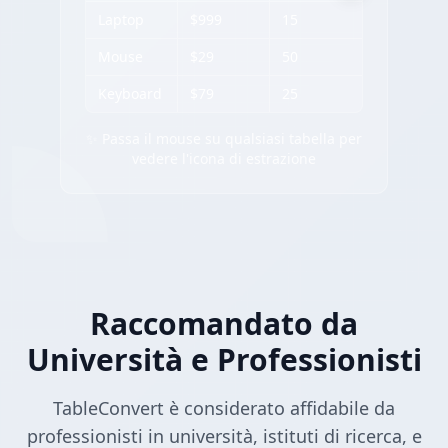
Laptop
$999
15
Mouse
$29
50
Keyboard
$79
25
✨ Passa il mouse su qualsiasi tabella per
vedere l'icona di estrazione
Raccomandato da
Università e Professionisti
TableConvert è considerato affidabile da
professionisti in università, istituti di ricerca, e