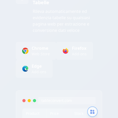
Tabelle
Rileva automaticamente ed
evidenzia tabelle su qualsiasi
pagina web per estrazione e
conversione dati veloce
Chrome
Firefox
Web Store
Add-ons
Edge
Add-ons
tableconvert.com
Product
Price
Stock