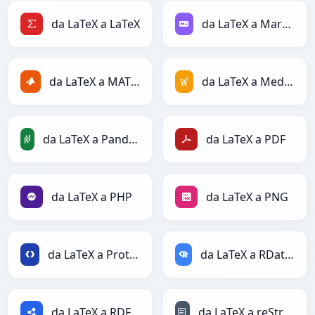
da LaTeX a LaTeX
da LaTeX a Markdown
da LaTeX a MATLAB
da LaTeX a MediaWiki
da LaTeX a PandasDataFrame
da LaTeX a PDF
da LaTeX a PHP
da LaTeX a PNG
da LaTeX a Protobuf
da LaTeX a RDataFrame
da LaTeX a RDF
da LaTeX a reStructuredText