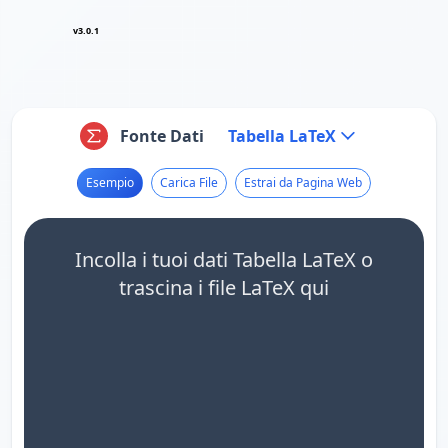
v3.0.1
Fonte Dati
Tabella LaTeX
Esempio
Carica File
Estrai da Pagina Web
Incolla i tuoi dati Tabella LaTeX o
trascina i file LaTeX qui