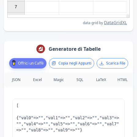
7

DataGridXL
data grid by
Generatore di Tabelle
Offrici un Caffè
Copia negli Appunti
Scarica File
JSON
Excel
Magic
SQL
LaTeX
HTML