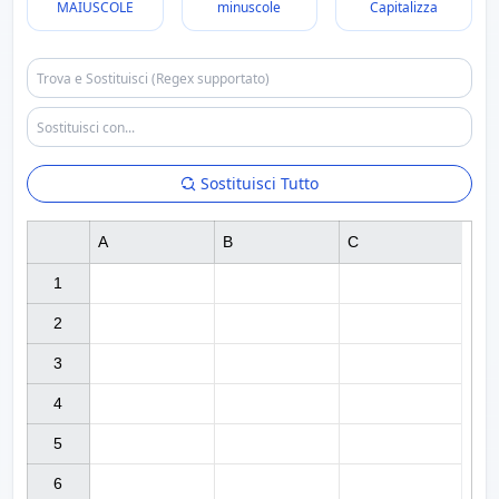
MAIUSCOLE
minuscole
Capitalizza
Sostituisci Tutto
A
B
C
1

2

3

4

5

6
