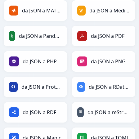
da JSON a MATLAB
da JSON a MediaWiki
da JSON a PandasDataFrame
da JSON a PDF
da JSON a PHP
da JSON a PNG
da JSON a Protobuf
da JSON a RDataFrame
da JSON a RDF
da JSON a reStructuredText
da JSON a Magic
da JSON a TOML