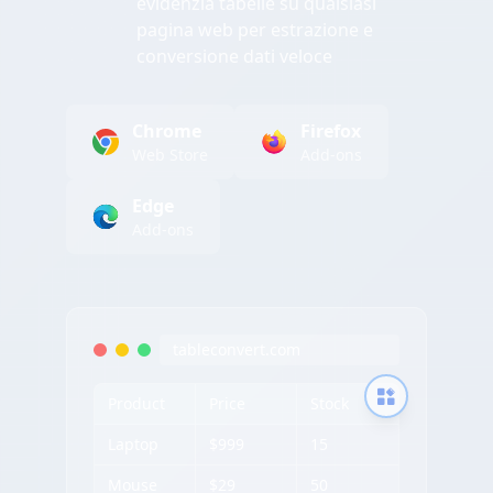
evidenzia tabelle su qualsiasi
pagina web per estrazione e
conversione dati veloce
Chrome
Firefox
Web Store
Add-ons
Edge
Add-ons
tableconvert.com
Product
Price
Stock
Laptop
$999
15
Mouse
$29
50