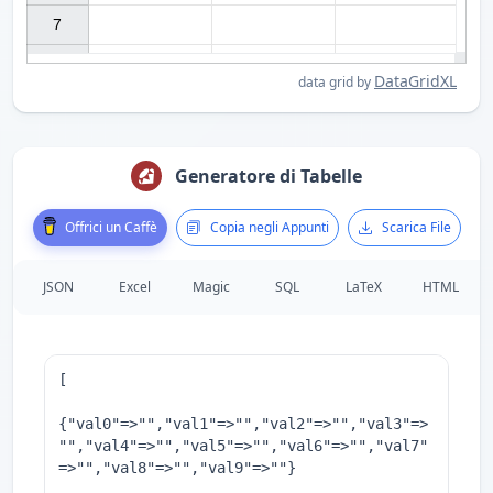
7

DataGridXL
data grid by
Generatore di Tabelle
Offrici un Caffè
Copia negli Appunti
Scarica File
JSON
Excel
Magic
SQL
LaTeX
HTML