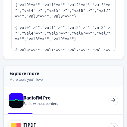
Explore more
More tools you'll love
RadioFM Pro
Radio without borders
TiPDF