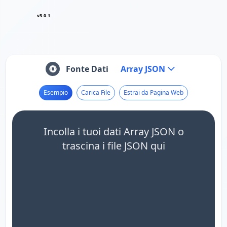
v3.0.1
Fonte Dati
Array JSON
Esempio
Carica File
Estrai da Pagina Web
Incolla i tuoi dati Array JSON o
trascina i file JSON qui