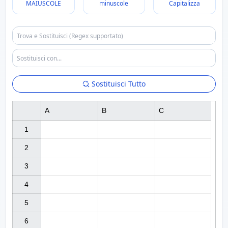
MAIUSCOLE
minuscole
Capitalizza
Sostituisci Tutto
A
B
C
1

2

3

4

5

6
