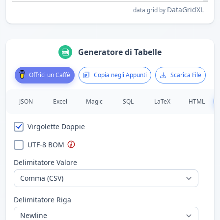
DataGridXL
data grid by
Generatore di Tabelle
Offrici un Caffè
Copia negli Appunti
Scarica File
JSON
Excel
Magic
SQL
LaTeX
HTML
Virgolette Doppie
UTF-8 BOM
Delimitatore Valore
Delimitatore Riga