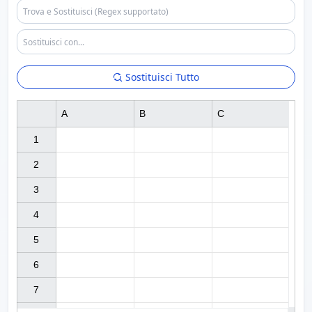
Sostituisci Tutto
A
B
C
1

2

3

4

5

6

7
