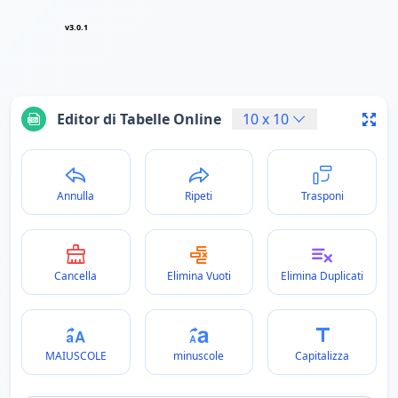
v3.0.1
Editor di Tabelle Online
10
x
10
Annulla
Ripeti
Trasponi
Cancella
Elimina Vuoti
Elimina Duplicati
MAIUSCOLE
minuscole
Capitalizza