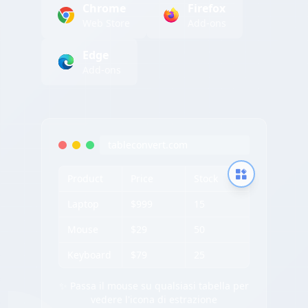
Chrome
Firefox
Web Store
Add-ons
Edge
Add-ons
tableconvert.com
Product
Price
Stock
Laptop
$999
15
Mouse
$29
50
Keyboard
$79
25
✨ Passa il mouse su qualsiasi tabella per
vedere l'icona di estrazione