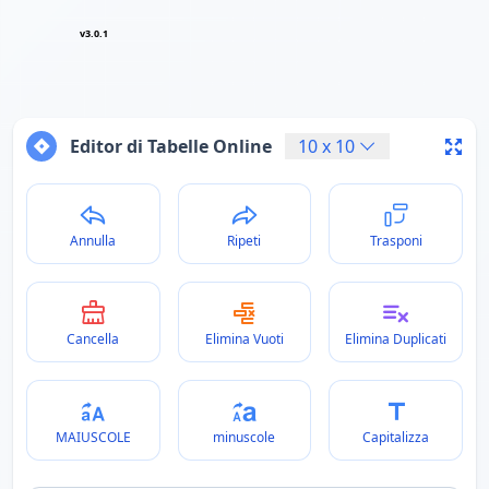
v3.0.1
Editor di Tabelle Online
10
x
10
Annulla
Ripeti
Trasponi
Cancella
Elimina Vuoti
Elimina Duplicati
MAIUSCOLE
minuscole
Capitalizza