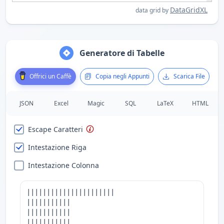
DataGridXL
data grid by
Generatore di Tabelle
Offrici un Caffè
Copia negli Appunti
Scarica File
JSON
Excel
Magic
SQL
LaTeX
HTML
Escape Caratteri
Intestazione Riga
Intestazione Colonna