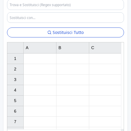
Sostituisci Tutto
A
B
C
1

2

3

4

5

6

7
