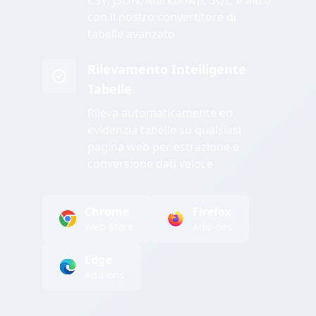
CSV, JSON, Markdown, SQL, e altro
con il nostro convertitore di
tabelle avanzato
Rilevamento Intelligente
Tabelle
Rileva automaticamente ed
evidenzia tabelle su qualsiasi
pagina web per estrazione e
conversione dati veloce
Chrome
Firefox
Web Store
Add-ons
Edge
Add-ons