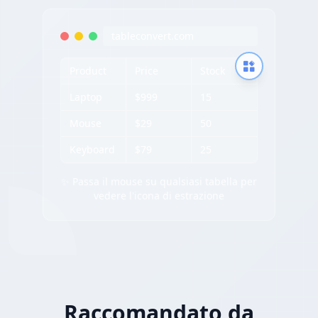
tableconvert.com
Product
Price
Stock
Laptop
$999
15
Mouse
$29
50
Keyboard
$79
25
✨ Passa il mouse su qualsiasi tabella per
vedere l'icona di estrazione
Raccomandato da