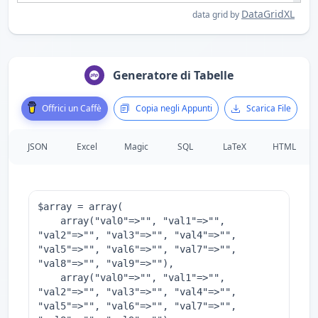
DataGridXL
data grid by
Generatore di Tabelle
Offrici un Caffè
Copia negli Appunti
Scarica File
JSON
Excel
Magic
SQL
LaTeX
HTML