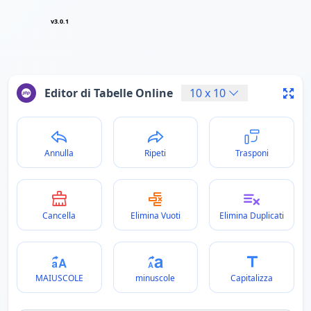
v3.0.1
Editor di Tabelle Online
10
x
10
Annulla
Ripeti
Trasponi
Cancella
Elimina Vuoti
Elimina Duplicati
MAIUSCOLE
minuscole
Capitalizza