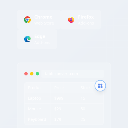
Chrome
Firefox
Web Store
Add-ons
Edge
Add-ons
tableconvert.com
Product
Price
Stock
Laptop
$999
15
Mouse
$29
50
Keyboard
$79
25