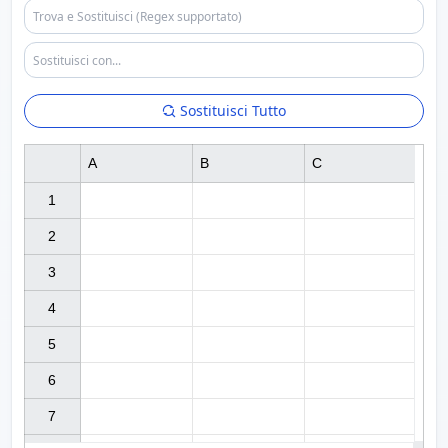
Sostituisci Tutto
A
B
C
1

2

3

4

5

6

7
