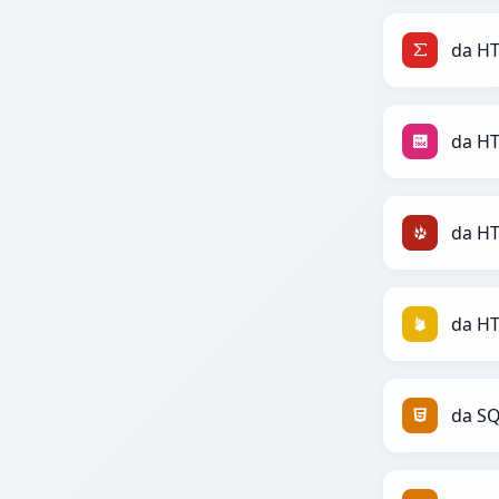
da HT
da H
da HT
da HT
da S