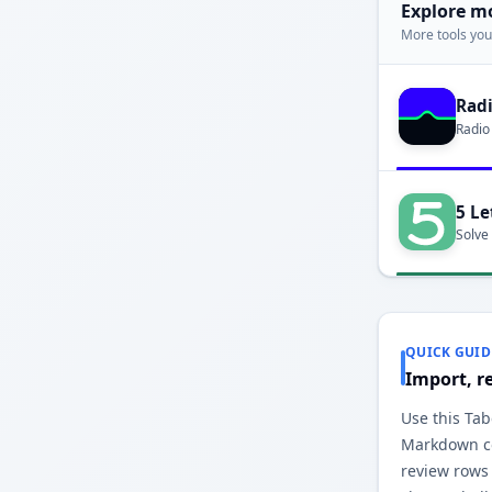
Explore m
More tools you'
Rad
Radio
5 Le
Solve
QUICK GUID
Import, r
Use this Tab
Markdown co
review rows