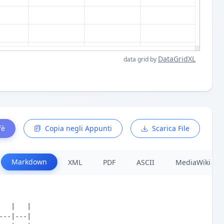
DataGridXL
data grid by
fè
Copia negli Appunti
Scarica File
Markdown
XML
PDF
ASCII
MediaWiki