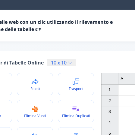
elle web con un clic utilizzando il rilevamento e
ne delle tabelle 👉
r di Tabelle Online
10
x
10
A
a
Ripeti
Trasponi
1

2

3

a
Elimina Vuoti
Elimina Duplicati
4

5
