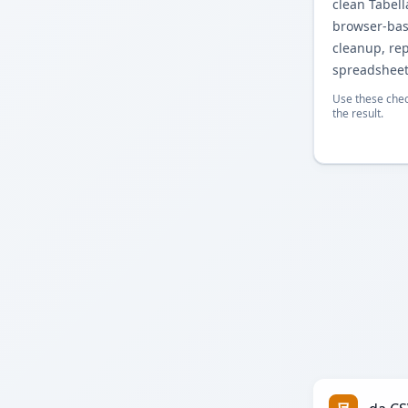
clean Tabel
browser-base
cleanup, re
spreadsheet
Use these chec
the result.