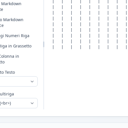
a Markdown
te
to Markdown
ce
gi Numeri Riga
Riga in Grassetto
Colonna in
tto
to Testo
ultiriga