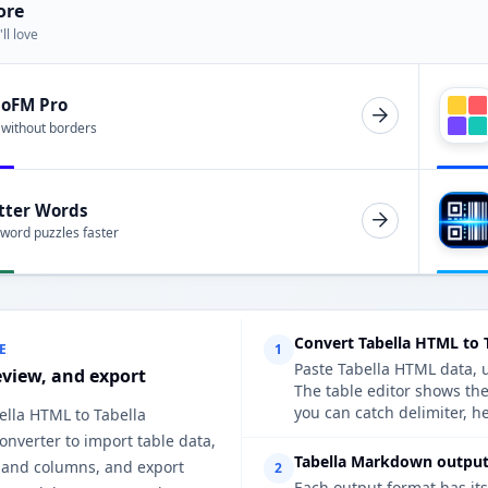
ore
ll love
ioFM Pro
 without borders
tter Words
 word puzzles faster
Convert Tabella HTML to
E
1
Paste Tabella HTML data, u
eview, and export
The table editor shows th
you can catch delimiter, h
ella HTML to Tabella
nverter to import table data,
Tabella Markdown output 
 and columns, and export
2
Each output format has its