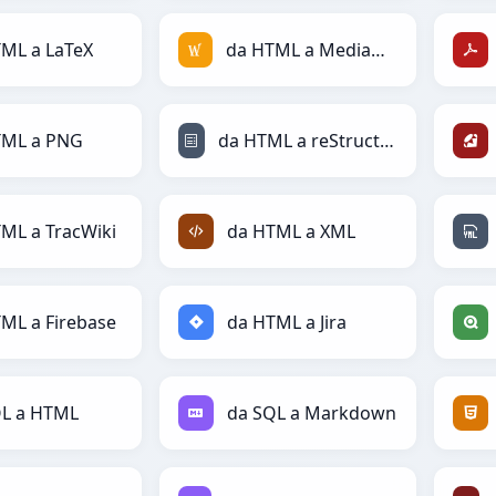
ML a LaTeX
da HTML a MediaWiki
TML a PNG
da HTML a reStructuredText
ML a TracWiki
da HTML a XML
ML a Firebase
da HTML a Jira
QL a HTML
da SQL a Markdown