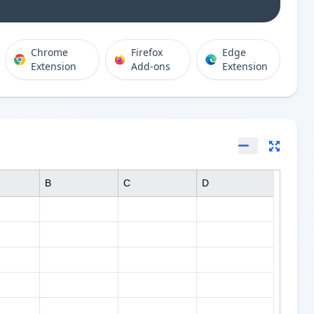
Chrome
Firefox
Edge
Extension
Add-ons
Extension
B
C
D