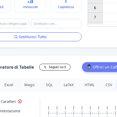
LE
minuscole
Capitalizza
6

7

Sostituisci Tutto
ratore di Tabelle
Offrici un Caf
Seguici su X
Excel
Magic
SQL
LaTeX
HTML
CSV
 Caratteri
Intestazione