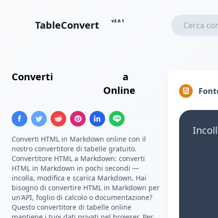
v3.0.1
TableConvert
Converti
Tabella HTML
a
Tabella Markdown
Online
Font
Incol
Converti HTML in Markdown online con il
nostro convertitore di tabelle gratuito.
Convertitore HTML a Markdown: converti
HTML in Markdown in pochi secondi —
incolla, modifica e scarica Markdown. Hai
bisogno di convertire HTML in Markdown per
un'API, foglio di calcolo o documentazione?
Questo convertitore di tabelle online
mantiene i tuoi dati privati nel browser. Per