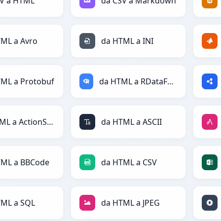
SV a HTML
da CSV a Markdown
ML a Avro
da HTML a INI
ML a Protobuf
da HTML a RDataFrame
da HTML a ActionScript
da HTML a ASCII
TML a BBCode
da HTML a CSV
TML a SQL
da HTML a JPEG