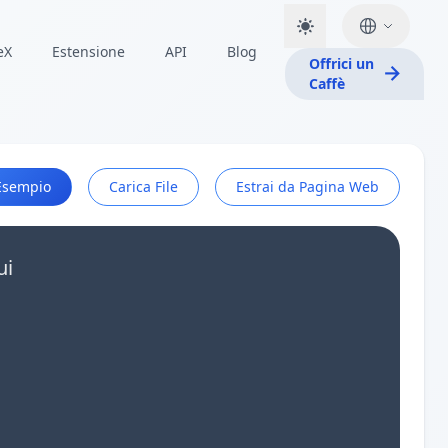
eX
Estensione
API
Blog
Offrici un
Caffè
Esempio
Carica File
Estrai da Pagina Web
ui