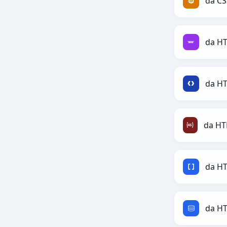
da C
da HT
da HT
da H
da H