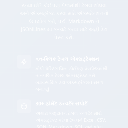
રહ્યા છો? કોઈપણ પેજમાંથી ટેબલ શોધવા
અને એક્સટ્રેક્ટ કરવા માટે એક્સટેન્શનનો
ઉપયોગ કરો, પછી Markdown ને
JSONLines માં કન્વર્ટ કરવા માટે અહીં ડેટા
પેસ્ટ કરો.
વન-ક્લિક ટેબલ એક્સટ્રેક્શન
કોપી-પેસ્ટિંગ વિના કોઈપણ વેબપેજમાંથી
તાત્કાલિક ટેબલ એક્સટ્રેક્ટ કરો -
વ્યાવસાયિક ડેટા એક્સટ્રેક્શન સરળ
બનાવ્યું
30+ ફોર્મેટ કન્વર્ટર સપોર્ટ
અમારા અદ્યતન ટેબલ કન્વર્ટર સાથે
એક્સટ્રેક્ટ કરેલા ટેબલને Excel, CSV,
JSON, Markdown, SQL અને વધુમાં