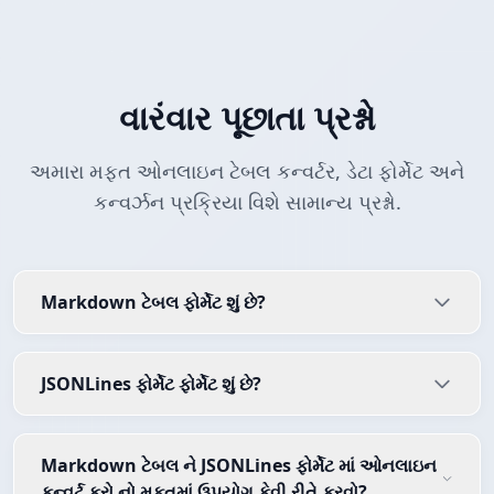
વારંવાર પૂછાતા પ્રશ્નો
અમારા મફત ઓનલાઇન ટેબલ કન્વર્ટર, ડેટા ફોર્મેટ અને
કન્વર્ઝન પ્રક્રિયા વિશે સામાન્ય પ્રશ્નો.
Markdown ટેબલ ફોર્મેટ શું છે?
JSONLines ફોર્મેટ ફોર્મેટ શું છે?
Markdown ટેબલ ને JSONLines ફોર્મેટ માં ઓનલાઇન
કન્વર્ટ કરો નો મફતમાં ઉપયોગ કેવી રીતે કરવો?