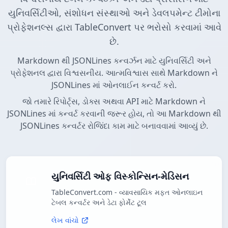
યુનિવર્સિટીઓ, સંશોધન સંસ્થાઓ અને ડેવલપમેન્ટ ટીમોના
પ્રોફેશનલ્સ દ્વારા TableConvert પર ભરોસો કરવામાં આવે
છે.
Markdown થી JSONLines કન્વર્ઝન માટે યુનિવર્સિટી અને
પ્રોફેશનલ દ્વારા વિશ્વસનીય. આત્મવિશ્વાસ સાથે Markdown ને
JSONLines માં ઓનલાઈન કન્વર્ટ કરો.
જો તમારે રિપોર્ટ્સ, ડોક્સ અથવા API માટે Markdown ને
JSONLines માં કન્વર્ટ કરવાની જરૂર હોય, તો આ Markdown થી
JSONLines કન્વર્ટર રોજિંદા કામ માટે બનાવવામાં આવ્યું છે.
યુનિવર્સિટી ઓફ વિસ્કોન્સિન-મેડિસન
TableConvert.com - વ્યાવસાયિક મફત ઓનલાઇન
ટેબલ કન્વર્ટર અને ડેટા ફોર્મેટ ટૂલ
લેખ વાંચો