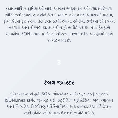
વ્યાવસાયિક સુવિધાઓ સાથે અમારા અદ્યતન ઓનલાઇન ટેબલ
એડિટરનો ઉપયોગ કરીને ડેટા સંપાદિત કરો. ખાલી પંક્તિઓ કાઢવા,
ડુપ્લિકેટ્સ દૂર કરવા, ડેટા ટ્રાન્સપોઝિશન, સોર્ટિંગ, રેજેક્સ શોધ અને
બદલવા અને રીઅલ-ટાઇમ પ્રીવ્યૂને સપોર્ટ કરે છે. બધા ફેરફારો
આપમેળે JSONLines ફોર્મેટમાં ચોક્કસ, વિશ્વસનીય પરિણામો સાથે
કન્વર્ટ થાય છે.
3
ટેબલ જનરેટર
દરેક લાઇન સંપૂર્ણ JSON ઓબ્જેક્ટ આઉટપુટ કરતું સ્ટાન્ડર્ડ
JSONLines ફોર્મેટ જનરેટ કરો. સ્ટ્રીમિંગ પ્રોસેસિંગ, બેચ આયાત
અને બિગ ડેટા વિશ્લેષણ પરિસ્થિતિઓ માટે યોગ્ય, ડેટા વેલિડેશન
અને ફોર્મેટ ઓપ્ટિમાઇઝેશનને સપોર્ટ કરે છે.