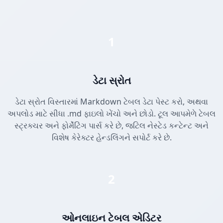
1
ડેટા સ્રોત
ડેટા સ્રોત વિસ્તારમાં Markdown ટેબલ ડેટા પેસ્ટ કરો, અથવા
અપલોડ માટે સીધા .md ફાઇલો ખેંચો અને છોડો. ટૂલ આપમેળે ટેબલ
સ્ટ્રક્ચર અને ફોર્મેટિંગ પાર્સ કરે છે, જટિલ નેસ્ટેડ કન્ટેન્ટ અને
વિશેષ કેરેક્ટર હેન્ડલિંગને સપોર્ટ કરે છે.
2
ઓનલાઇન ટેબલ એડિટર