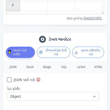
7

DataGridXL
data grid by
ટેબલ જનરેટર
અમને કોફી
ક્લિપબોર્ડમાં કોપી
ફાઇલ ડાઉનલોડ
ખરીદો
કરો
કરો
JSON
Excel
Magic
SQL
LaTeX
HTML
JSON પાર્સ કરો
ડેટા ફોર્મેટ