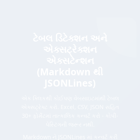
ટેબલ ડિટેક્શન અને
એક્સટ્રેક્શન
એક્સટેન્શન
(Markdown થી
JSONLines)
એક ક્લિકથી કોઈપણ વેબસાઇટમાંથી ટેબલ
એક્સટ્રેક્ટ કરો. Excel, CSV, JSON સહિત
30+ ફોર્મેટમાં તાત્કાલિક કન્વર્ટ કરો - કોપી-
પેસ્ટિંગની જરૂર નથી.
Markdown ને JSONLines માં કન્વર્ટ કરી