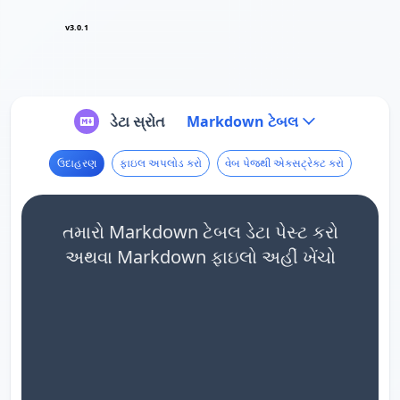
v3.0.1
ડેટા સ્રોત
Markdown ટેબલ
ઉદાહરણ
ફાઇલ અપલોડ કરો
વેબ પેજથી એક્સટ્રેક્ટ કરો
તમારો Markdown ટેબલ ડેટા પેસ્ટ કરો
અથવા Markdown ફાઇલો અહીં ખેંચો