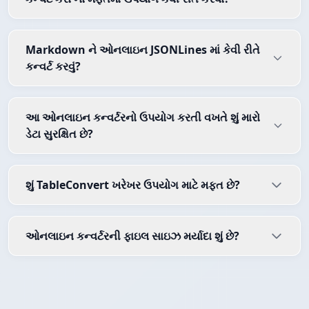
Markdown ને ઓનલાઇન JSONLines માં કેવી રીતે
કન્વર્ટ કરવું?
આ ઓનલાઇન કન્વર્ટરનો ઉપયોગ કરતી વખતે શું મારો
ડેટા સુરક્ષિત છે?
શું TableConvert ખરેખર ઉપયોગ માટે મફત છે?
ઓનલાઇન કન્વર્ટરની ફાઇલ સાઇઝ મર્યાદા શું છે?