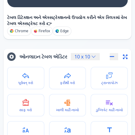
ટેબલ ડિટેક્શન અને એક્સટ્રેક્શનનો ઉપયોગ કરીને એક ક્લિકમાં વેબ
ટેબલ એક્સટ્રેક્ટ કરો 👉
Chrome
Firefox
Edge
ઓનલાઇન ટેબલ એડિટર
10
x
10
પૂર્વવત્ કરો
ફરીથી કરો
ટ્રાન્સપોઝ
સાફ કરો
ખાલી કાઢી નાખો
ડુપ્લિકેટ કાઢી નાખો