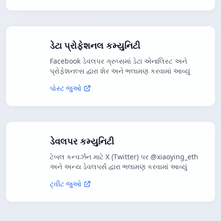
ડેટા પ્રોફેશનલ કમ્યુનિટી
Facebook ડેવલપર ગ્રુપ્સમાં ડેટા એનાલિસ્ટ અને
પ્રોફેશનલ્સ દ્વારા શેર અને ભલામણ કરવામાં આવ્યું
પોસ્ટ જુઓ
ડેવલપર કમ્યુનિટી
ટેબલ કન્વર્ઝન માટે X (Twitter) પર @xiaoying_eth
અને અન્ય ડેવલપર્સ દ્વારા ભલામણ કરવામાં આવ્યું
ટ્વીટ જુઓ