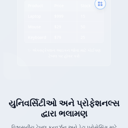
Product
Price
Stock
Laptop
$999
15
Mouse
$29
50
Keyboard
$79
25
✨ એક્સટ્રેક્શન આઇકન જોવા માટે કોઈપણ
ટેબલ પર હોવર કરો
યુનિવર્સિટીઓ અને પ્રોફેશનલ્સ
દ્વારા ભલામણ
વિશ્વસનીય ટેબલ કન્વર્ઝન અને ડેટા પ્રોસેસિંગ માટે