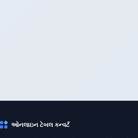
ઓનલાઇન ટેબલ કન્વર્ટ