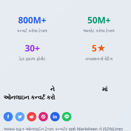
800M+
50M+
કન્વર્ટ કરેલા ટેબલ
જનરેટ કરેલા ટેબલ
30+
5★
ડેટા ફાઇલ ફોર્મેટ
વપરાશકર્તા રેટિંગ
Markdown ટેબલ
ને
JSONLines ફોર્મેટ
માં
ઓનલાઇન કન્વર્ટ કરો
અમારા મફત ઓનલાઈન ટેબલ કન્વર્ટર સાથે Markdown ને JSONLines