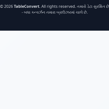
© 2026
TableConvert
. All rights reserved. તમારો ડેટા સુરક્ષિત છે
- બધા કન્વર્ઝન તમારા બ્રાઉઝરમાં ચાલે છે.