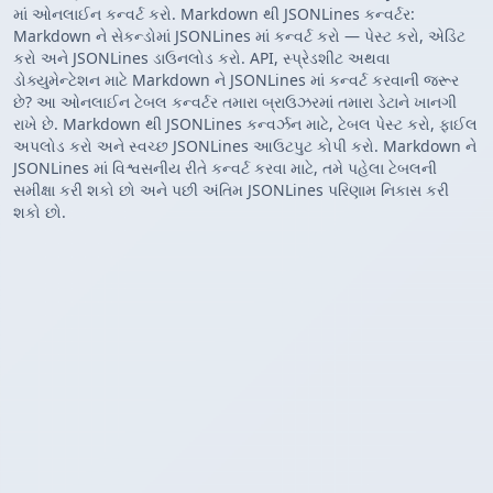
માં ઓનલાઈન કન્વર્ટ કરો. Markdown થી JSONLines કન્વર્ટર:
Markdown ને સેકન્ડોમાં JSONLines માં કન્વર્ટ કરો — પેસ્ટ કરો, એડિટ
કરો અને JSONLines ડાઉનલોડ કરો. API, સ્પ્રેડશીટ અથવા
ડોક્યુમેન્ટેશન માટે Markdown ને JSONLines માં કન્વર્ટ કરવાની જરૂર
છે? આ ઓનલાઈન ટેબલ કન્વર્ટર તમારા બ્રાઉઝરમાં તમારા ડેટાને ખાનગી
રાખે છે. Markdown થી JSONLines કન્વર્ઝન માટે, ટેબલ પેસ્ટ કરો, ફાઈલ
અપલોડ કરો અને સ્વચ્છ JSONLines આઉટપુટ કોપી કરો. Markdown ને
JSONLines માં વિશ્વસનીય રીતે કન્વર્ટ કરવા માટે, તમે પહેલા ટેબલની
સમીક્ષા કરી શકો છો અને પછી અંતિમ JSONLines પરિણામ નિકાસ કરી
શકો છો.