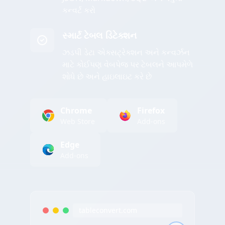
કન્વર્ટ કરો
સ્માર્ટ ટેબલ ડિટેક્શન
ઝડપી ડેટા એક્સટ્રેક્શન અને કન્વર્ઝન
માટે કોઈપણ વેબપેજ પર ટેબલને આપમેળે
શોધે છે અને હાઇલાઇટ કરે છે
Chrome
Firefox
Web Store
Add-ons
Edge
Add-ons
tableconvert.com