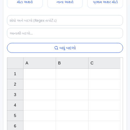
મોટા અક્ષરો
નાના અક્ષરો
પ્રથમ અક્ષર મોટો
બધું બદલો
A
B
C
1

2

3

4

5

6
