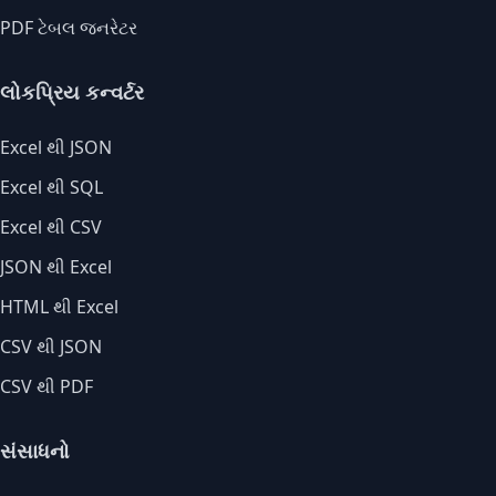
PDF ટેબલ જનરેટર
લોકપ્રિય કન્વર્ટર
Excel થી JSON
Excel થી SQL
Excel થી CSV
JSON થી Excel
HTML થી Excel
CSV થી JSON
CSV થી PDF
સંસાધનો