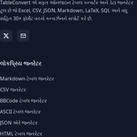
TableConvert એ મફત ઓનલાઇન ટેબલ કન્વર્ટર અને ડેટા જનરેટર
ટૂલ છે જે Excel, CSV, JSON, Markdown, LaTeX, SQL અને વધુ
સહિત 30+ ફોર્મેટ વચ્ચે કન્વર્ઝનને સપોર્ટ કરે છે.
લોકપ્રિય જનરેટર
Markdown ટેબલ જનરેટર
CSV જનરેટર
BBCode ટેબલ જનરેટર
ASCII ટેબલ જનરેટર
JSON એરે જનરેટર
HTML ટેબલ જનરેટર