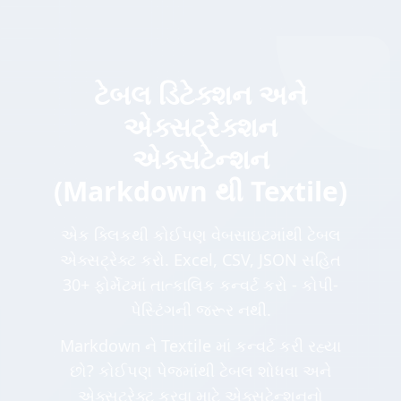
ટેબલ ડિટેક્શન અને
એક્સટ્રેક્શન
એક્સટેન્શન
(Markdown થી Textile)
એક ક્લિકથી કોઈપણ વેબસાઇટમાંથી ટેબલ
એક્સટ્રેક્ટ કરો. Excel, CSV, JSON સહિત
30+ ફોર્મેટમાં તાત્કાલિક કન્વર્ટ કરો - કોપી-
પેસ્ટિંગની જરૂર નથી.
Markdown ને Textile માં કન્વર્ટ કરી રહ્યા
છો? કોઈપણ પેજમાંથી ટેબલ શોધવા અને
એક્સટ્રેક્ટ કરવા માટે એક્સટેન્શનનો