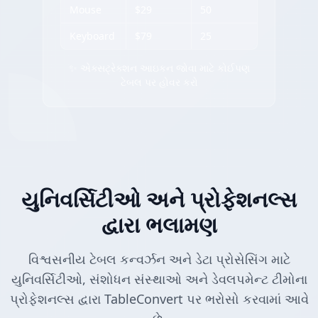
Mouse
$29
50
Keyboard
$79
25
✨ એક્સટ્રેક્શન આઇકન જોવા માટે કોઈપણ
ટેબલ પર હોવર કરો
યુનિવર્સિટીઓ અને પ્રોફેશનલ્સ
દ્વારા ભલામણ
વિશ્વસનીય ટેબલ કન્વર્ઝન અને ડેટા પ્રોસેસિંગ માટે
યુનિવર્સિટીઓ, સંશોધન સંસ્થાઓ અને ડેવલપમેન્ટ ટીમોના
પ્રોફેશનલ્સ દ્વારા TableConvert પર ભરોસો કરવામાં આવે