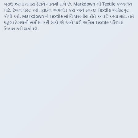
બ્રાઉઝરમાં તમારા ડેટાને ખાનગી રાખે છે. Markdown થી Textile કન્વર્ઝન
માટે, ટેબલ પેસ્ટ કરો, ફાઈલ અપલોડ કરો અને સ્વચ્છ Textile આઉટપુટ
કોપી કરો. Markdown ને Textile માં વિશ્વસનીય રીતે કન્વર્ટ કરવા માટે, તમે
પહેલા ટેબલની સમીક્ષા કરી શકો છો અને પછી અંતિમ Textile પરિણામ
નિકાસ કરી શકો છો.