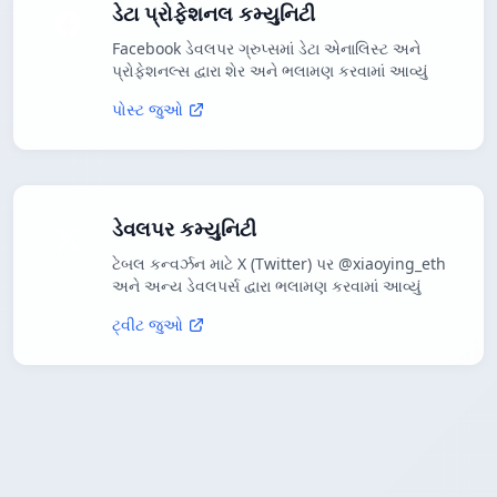
ડેટા પ્રોફેશનલ કમ્યુનિટી
Facebook ડેવલપર ગ્રુપ્સમાં ડેટા એનાલિસ્ટ અને
પ્રોફેશનલ્સ દ્વારા શેર અને ભલામણ કરવામાં આવ્યું
પોસ્ટ જુઓ
ડેવલપર કમ્યુનિટી
ટેબલ કન્વર્ઝન માટે X (Twitter) પર @xiaoying_eth
અને અન્ય ડેવલપર્સ દ્વારા ભલામણ કરવામાં આવ્યું
ટ્વીટ જુઓ