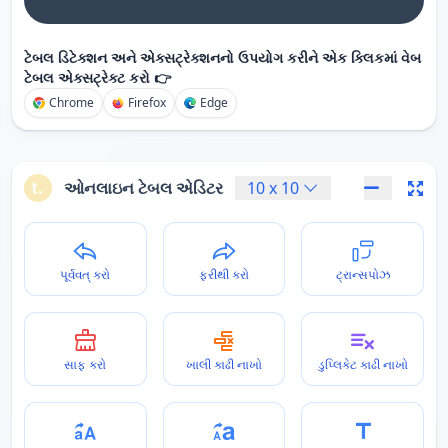
ટેબલ ડિટેક્શન અને એક્સટ્રેક્શનનો ઉપયોગ કરીને એક ક્લિકમાં વેબ
ટેબલ એક્સટ્રેક્ટ કરો 👉
Chrome
Firefox
Edge
ઓનલાઇન ટેબલ એડિટર
10
x
10
પૂર્વવત્ કરો
ફરીથી કરો
ટ્રાન્સપોઝ
સાફ કરો
ખાલી કાઢી નાખો
ડુપ્લિકેટ કાઢી નાખો