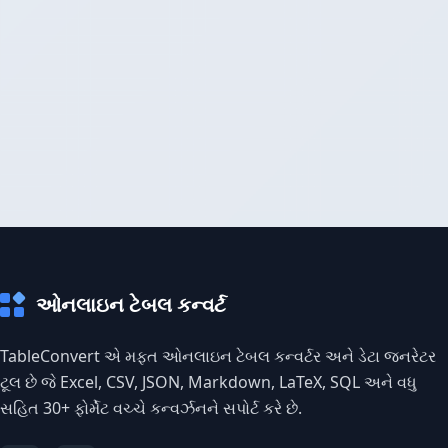
ઓનલાઇન ટેબલ કન્વર્ટ
TableConvert એ મફત ઓનલાઇન ટેબલ કન્વર્ટર અને ડેટા જનરેટર
ટૂલ છે જે Excel, CSV, JSON, Markdown, LaTeX, SQL અને વધુ
સહિત 30+ ફોર્મેટ વચ્ચે કન્વર્ઝનને સપોર્ટ કરે છે.