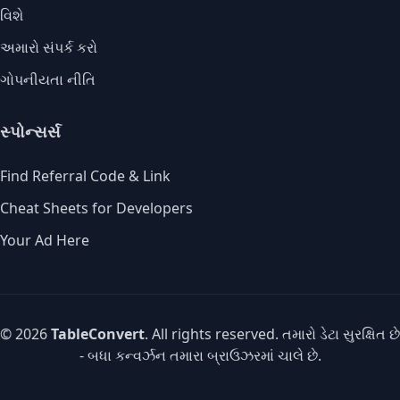
વિશે
અમારો સંપર્ક કરો
ગોપનીયતા નીતિ
સ્પોન્સર્સ
Find Referral Code & Link
Cheat Sheets for Developers
Your Ad Here
© 2026
TableConvert
. All rights reserved. તમારો ડેટા સુરક્ષિત છે
- બધા કન્વર્ઝન તમારા બ્રાઉઝરમાં ચાલે છે.