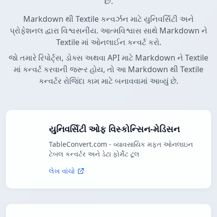
છે.
Markdown થી Textile કન્વર્ઝન માટે યુનિવર્સિટી અને
પ્રોફેશનલ દ્વારા વિશ્વસનીય. આત્મવિશ્વાસ સાથે Markdown ને
Textile માં ઓનલાઈન કન્વર્ટ કરો.
જો તમારે રિપોર્ટ્સ, ડોક્સ અથવા API માટે Markdown ને Textile
માં કન્વર્ટ કરવાની જરૂર હોય, તો આ Markdown થી Textile
કન્વર્ટર રોજિંદા કામ માટે બનાવવામાં આવ્યું છે.
યુનિવર્સિટી ઓફ વિસ્કોન્સિન-મેડિસન
TableConvert.com - વ્યાવસાયિક મફત ઓનલાઇન
ટેબલ કન્વર્ટર અને ડેટા ફોર્મેટ ટૂલ
લેખ વાંચો