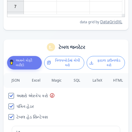
7

DataGridXL
data grid by
ટેબલ જનરેટર
અમને કોફી
ક્લિપબોર્ડમાં કોપી
ફાઇલ ડાઉનલોડ
ખરીદો
કરો
કરો
JSON
Excel
Magic
SQL
LaTeX
HTML
અક્ષરો એસ્કેપ કરો
પંક્તિ હેડર
ટેબલ હેડ સિન્ટેક્સ