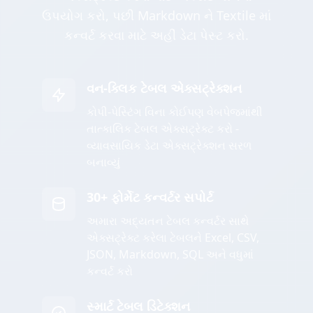
ઉપયોગ કરો, પછી Markdown ને Textile માં
કન્વર્ટ કરવા માટે અહીં ડેટા પેસ્ટ કરો.
વન-ક્લિક ટેબલ એક્સટ્રેક્શન
કોપી-પેસ્ટિંગ વિના કોઈપણ વેબપેજમાંથી
તાત્કાલિક ટેબલ એક્સટ્રેક્ટ કરો -
વ્યાવસાયિક ડેટા એક્સટ્રેક્શન સરળ
બનાવ્યું
30+ ફોર્મેટ કન્વર્ટર સપોર્ટ
અમારા અદ્યતન ટેબલ કન્વર્ટર સાથે
એક્સટ્રેક્ટ કરેલા ટેબલને Excel, CSV,
JSON, Markdown, SQL અને વધુમાં
કન્વર્ટ કરો
સ્માર્ટ ટેબલ ડિટેક્શન