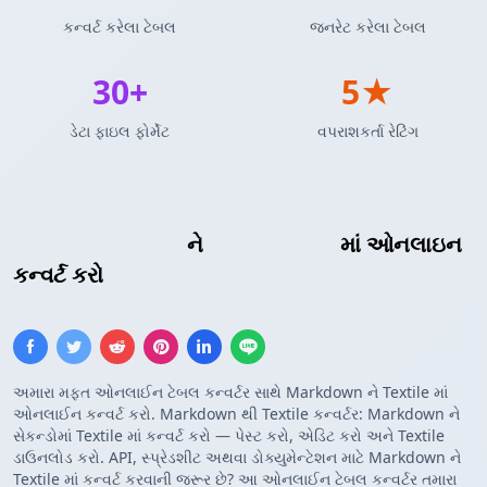
કન્વર્ટ કરેલા ટેબલ
જનરેટ કરેલા ટેબલ
30+
5★
ડેટા ફાઇલ ફોર્મેટ
વપરાશકર્તા રેટિંગ
Markdown ટેબલ
ને
Textile ટેબલ
માં ઓનલાઇન
કન્વર્ટ કરો
અમારા મફત ઓનલાઈન ટેબલ કન્વર્ટર સાથે Markdown ને Textile માં
ઓનલાઈન કન્વર્ટ કરો. Markdown થી Textile કન્વર્ટર: Markdown ને
સેકન્ડોમાં Textile માં કન્વર્ટ કરો — પેસ્ટ કરો, એડિટ કરો અને Textile
ડાઉનલોડ કરો. API, સ્પ્રેડશીટ અથવા ડોક્યુમેન્ટેશન માટે Markdown ને
Textile માં કન્વર્ટ કરવાની જરૂર છે? આ ઓનલાઈન ટેબલ કન્વર્ટર તમારા