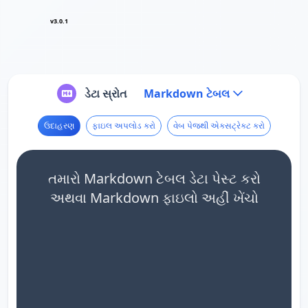
v3.0.1
ડેટા સ્રોત
Markdown ટેબલ
ઉદાહરણ
ફાઇલ અપલોડ કરો
વેબ પેજથી એક્સટ્રેક્ટ કરો
તમારો Markdown ટેબલ ડેટા પેસ્ટ કરો
અથવા Markdown ફાઇલો અહીં ખેંચો