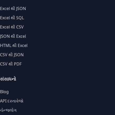
Excel થી JSON
Excel થી SQL
Excel થી CSV
JSON થી Excel
HTML થી Excel
CSV થી JSON
CSV થી PDF
સંસાધનો
Blog
API દસ્તાવેજો
ચેન્જલોગ