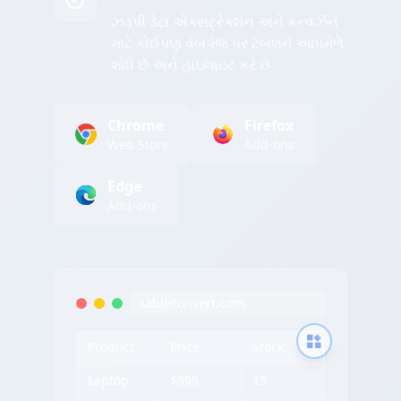
ઝડપી ડેટા એક્સટ્રેક્શન અને કન્વર્ઝન
માટે કોઈપણ વેબપેજ પર ટેબલને આપમેળે
શોધે છે અને હાઇલાઇટ કરે છે
Chrome
Firefox
Web Store
Add-ons
Edge
Add-ons
tableconvert.com
Product
Price
Stock
Laptop
$999
15