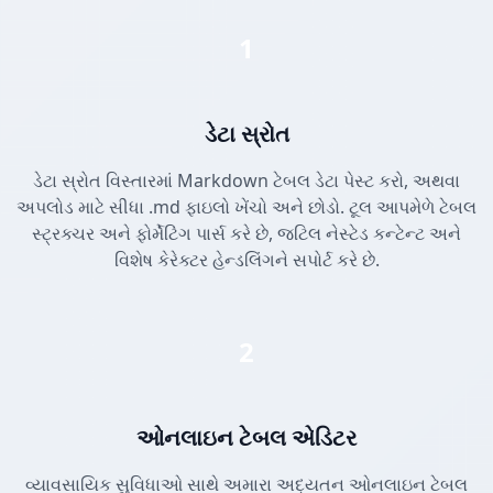
1
ડેટા સ્રોત
ડેટા સ્રોત વિસ્તારમાં Markdown ટેબલ ડેટા પેસ્ટ કરો, અથવા
અપલોડ માટે સીધા .md ફાઇલો ખેંચો અને છોડો. ટૂલ આપમેળે ટેબલ
સ્ટ્રક્ચર અને ફોર્મેટિંગ પાર્સ કરે છે, જટિલ નેસ્ટેડ કન્ટેન્ટ અને
વિશેષ કેરેક્ટર હેન્ડલિંગને સપોર્ટ કરે છે.
2
ઓનલાઇન ટેબલ એડિટર
વ્યાવસાયિક સુવિધાઓ સાથે અમારા અદ્યતન ઓનલાઇન ટેબલ