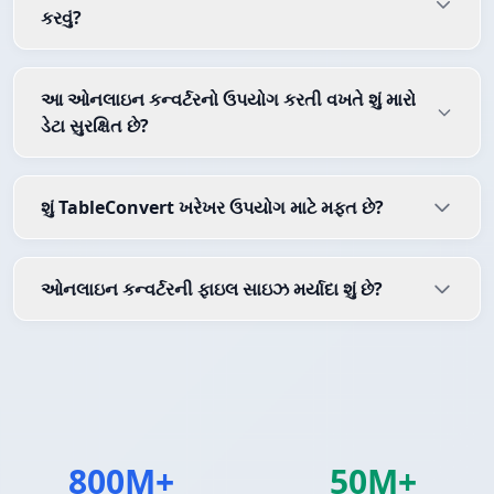
કરવું?
આ ઓનલાઇન કન્વર્ટરનો ઉપયોગ કરતી વખતે શું મારો
ડેટા સુરક્ષિત છે?
શું TableConvert ખરેખર ઉપયોગ માટે મફત છે?
ઓનલાઇન કન્વર્ટરની ફાઇલ સાઇઝ મર્યાદા શું છે?
800M+
50M+