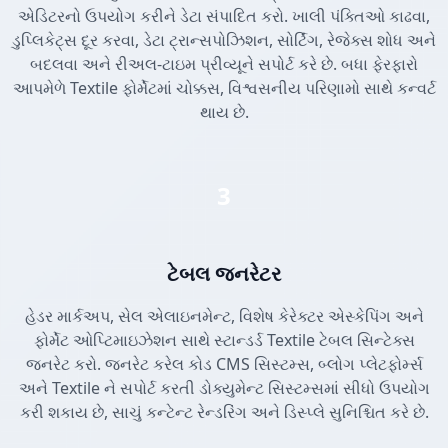
એડિટરનો ઉપયોગ કરીને ડેટા સંપાદિત કરો. ખાલી પંક્તિઓ કાઢવા,
ડુપ્લિકેટ્સ દૂર કરવા, ડેટા ટ્રાન્સપોઝિશન, સોર્ટિંગ, રેજેક્સ શોધ અને
બદલવા અને રીઅલ-ટાઇમ પ્રીવ્યૂને સપોર્ટ કરે છે. બધા ફેરફારો
આપમેળે Textile ફોર્મેટમાં ચોક્કસ, વિશ્વસનીય પરિણામો સાથે કન્વર્ટ
થાય છે.
3
ટેબલ જનરેટર
હેડર માર્કઅપ, સેલ એલાઇનમેન્ટ, વિશેષ કેરેક્ટર એસ્કેપિંગ અને
ફોર્મેટ ઓપ્ટિમાઇઝેશન સાથે સ્ટાન્ડર્ડ Textile ટેબલ સિન્ટેક્સ
જનરેટ કરો. જનરેટ કરેલ કોડ CMS સિસ્ટમ્સ, બ્લોગ પ્લેટફોર્મ્સ
અને Textile ને સપોર્ટ કરતી ડોક્યુમેન્ટ સિસ્ટમ્સમાં સીધો ઉપયોગ
કરી શકાય છે, સાચું કન્ટેન્ટ રેન્ડરિંગ અને ડિસ્પ્લે સુનિશ્ચિત કરે છે.