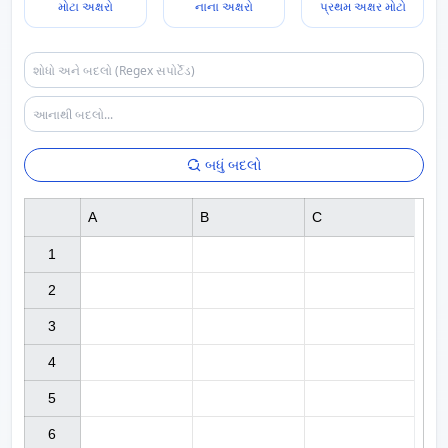
મોટા અક્ષરો
નાના અક્ષરો
પ્રથમ અક્ષર મોટો
બધું બદલો
A
B
C
1

2

3

4

5

6
