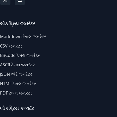
લોકપ્રિય જનરેટર
Markdown ટેબલ જનરેટર
CSV જનરેટર
BBCode ટેબલ જનરેટર
ASCII ટેબલ જનરેટર
JSON એરે જનરેટર
HTML ટેબલ જનરેટર
PDF ટેબલ જનરેટર
લોકપ્રિય કન્વર્ટર