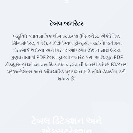
3
ટેબલ જનરેટર
બહુવિધ વ્યાવસાયિક થીમ સ્ટાઇલ્સ (બિઝનેસ, એકેડેમિક,
મિનિમલિસ્ટ, વગેરે), મલ્ટિલિંગ્વલ ફોન્ટ્સ, ઓટો-પેજિનેશન,
વોટરમાર્ક ઉમેરવા અને પ્રિન્ટ ઓપ્ટિમાઇઝેશન સાથે ઉચ્ચ
ગુણવત્તાવાળી PDF ટેબલ ફાઇલો જનરેટ કરો. આઉટપુટ PDF
ડોક્યુમેન્ટ્સમાં વ્યાવસાયિક દેખાવ હોવાની ખાતરી કરે છે, બિઝનેસ
પ્રેઝન્ટેશન્સ અને ઔપચારિક પ્રકાશન માટે સીધો ઉપયોગ કરી
શકાય છે.
ટેબલ ડિટેક્શન અને
એક્સટ્રેક્શન