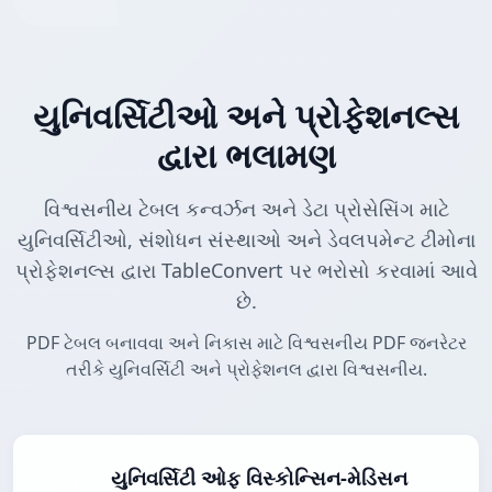
યુનિવર્સિટીઓ અને પ્રોફેશનલ્સ
દ્વારા ભલામણ
વિશ્વસનીય ટેબલ કન્વર્ઝન અને ડેટા પ્રોસેસિંગ માટે
યુનિવર્સિટીઓ, સંશોધન સંસ્થાઓ અને ડેવલપમેન્ટ ટીમોના
પ્રોફેશનલ્સ દ્વારા TableConvert પર ભરોસો કરવામાં આવે
છે.
PDF ટેબલ બનાવવા અને નિકાસ માટે વિશ્વસનીય PDF જનરેટર
તરીકે યુનિવર્સિટી અને પ્રોફેશનલ દ્વારા વિશ્વસનીય.
યુનિવર્સિટી ઓફ વિસ્કોન્સિન-મેડિસન