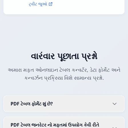
ટ્વીટ જુઓ
વારંવાર પૂછાતા પ્રશ્નો
અમારા મફત ઓનલાઇન ટેબલ કન્વર્ટર, ડેટા ફોર્મેટ અને
કન્વર્ઝન પ્રક્રિયા વિશે સામાન્ય પ્રશ્નો.
PDF ટેબલ ફોર્મેટ શું છે?
PDF ટેબલ જનરેટર નો મફતમાં ઉપયોગ કેવી રીતે