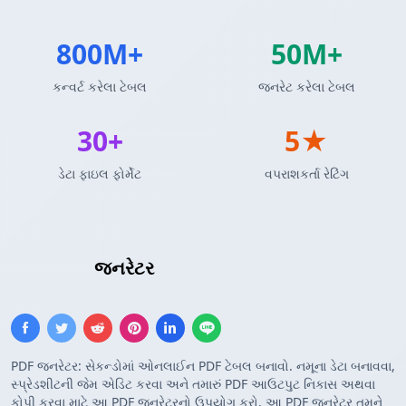
800M+
50M+
કન્વર્ટ કરેલા ટેબલ
જનરેટ કરેલા ટેબલ
30+
5★
ડેટા ફાઇલ ફોર્મેટ
વપરાશકર્તા રેટિંગ
PDF ટેબલ
જનરેટર
PDF જનરેટર: સેકન્ડોમાં ઓનલાઈન PDF ટેબલ બનાવો. નમૂના ડેટા બનાવવા,
સ્પ્રેડશીટની જેમ એડિટ કરવા અને તમારું PDF આઉટપુટ નિકાસ અથવા
કોપી કરવા માટે આ PDF જનરેટરનો ઉપયોગ કરો. આ PDF જનરેટર તમને