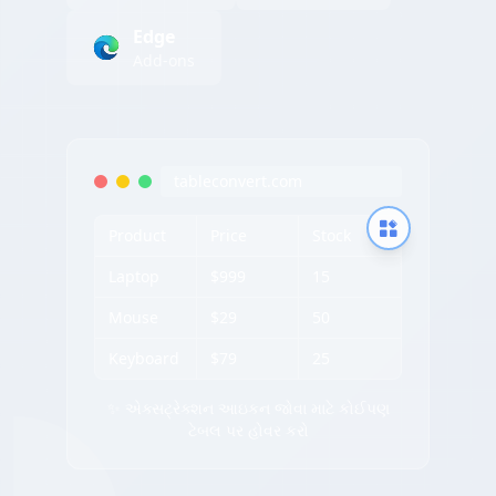
Edge
Add-ons
tableconvert.com
Product
Price
Stock
Laptop
$999
15
Mouse
$29
50
Keyboard
$79
25
✨ એક્સટ્રેક્શન આઇકન જોવા માટે કોઈપણ
ટેબલ પર હોવર કરો