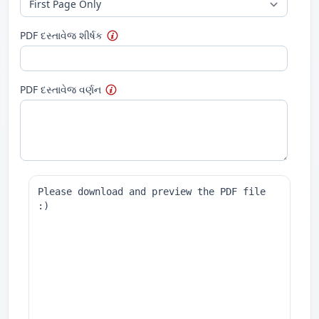
PDF દસ્તાવેજ શીર્ષક
PDF દસ્તાવેજ વર્ણન