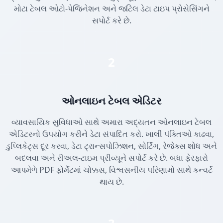
મોટા ટેબલ ઓટો-પેજિનેશન અને જટિલ ડેટા ટાઇપ પ્રોસેસિંગને
સપોર્ટ કરે છે.
2
ઓનલાઇન ટેબલ એડિટર
વ્યાવસાયિક સુવિધાઓ સાથે અમારા અદ્યતન ઓનલાઇન ટેબલ
એડિટરનો ઉપયોગ કરીને ડેટા સંપાદિત કરો. ખાલી પંક્તિઓ કાઢવા,
ડુપ્લિકેટ્સ દૂર કરવા, ડેટા ટ્રાન્સપોઝિશન, સોર્ટિંગ, રેજેક્સ શોધ અને
બદલવા અને રીઅલ-ટાઇમ પ્રીવ્યૂને સપોર્ટ કરે છે. બધા ફેરફારો
આપમેળે PDF ફોર્મેટમાં ચોક્કસ, વિશ્વસનીય પરિણામો સાથે કન્વર્ટ
થાય છે.