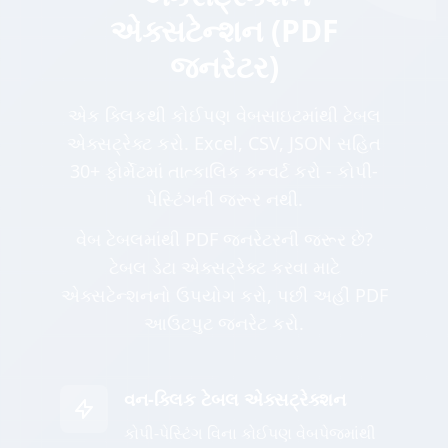
એક્સટેન્શન (PDF
જનરેટર)
એક ક્લિકથી કોઈપણ વેબસાઇટમાંથી ટેબલ
એક્સટ્રેક્ટ કરો. Excel, CSV, JSON સહિત
30+ ફોર્મેટમાં તાત્કાલિક કન્વર્ટ કરો - કોપી-
પેસ્ટિંગની જરૂર નથી.
વેબ ટેબલમાંથી PDF જનરેટરની જરૂર છે?
ટેબલ ડેટા એક્સટ્રેક્ટ કરવા માટે
એક્સટેન્શનનો ઉપયોગ કરો, પછી અહીં PDF
આઉટપુટ જનરેટ કરો.
વન-ક્લિક ટેબલ એક્સટ્રેક્શન
કોપી-પેસ્ટિંગ વિના કોઈપણ વેબપેજમાંથી