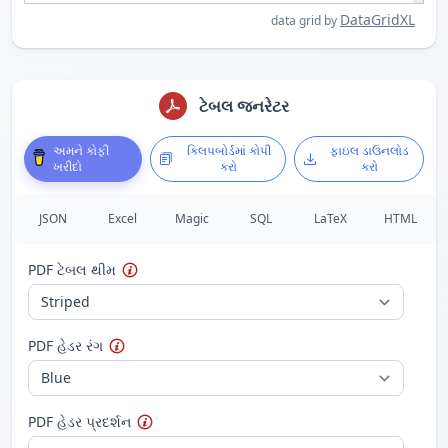
DataGridXL
data grid by
ટેબલ જનરેટર
અમને કોફી
ક્લિપબોર્ડમાં કોપી
ફાઇલ ડાઉનલોડ
ખરીદો
કરો
કરો
JSON
Excel
Magic
SQL
LaTeX
HTML
PDF ટેબલ થીમ
PDF હેડર રંગ
PDF હેડર પ્રદર્શન