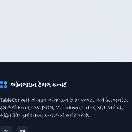
ઓનલાઇન ટેબલ કન્વર્ટ
TableConvert એ મફત ઓનલાઇન ટેબલ કન્વર્ટર અને ડેટા જનરેટર
ટૂલ છે જે Excel, CSV, JSON, Markdown, LaTeX, SQL અને વધુ
સહિત 30+ ફોર્મેટ વચ્ચે કન્વર્ઝનને સપોર્ટ કરે છે.