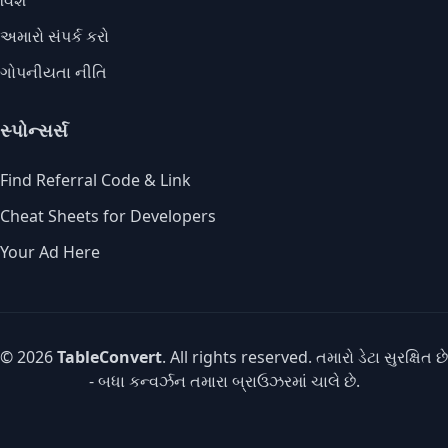
વિશે
અમારો સંપર્ક કરો
ગોપનીયતા નીતિ
સ્પોન્સર્સ
Find Referral Code & Link
Cheat Sheets for Developers
Your Ad Here
© 2026
TableConvert
. All rights reserved. તમારો ડેટા સુરક્ષિત છે
- બધા કન્વર્ઝન તમારા બ્રાઉઝરમાં ચાલે છે.