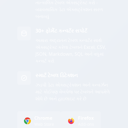
તાત્કાલિક ટેબલ એક્સટ્રેક્ટ કરો -
વ્યાવસાયિક ડેટા એક્સટ્રેક્શન સરળ
બનાવ્યું
30+ ફોર્મેટ કન્વર્ટર સપોર્ટ
અમારા અદ્યતન ટેબલ કન્વર્ટર સાથે
એક્સટ્રેક્ટ કરેલા ટેબલને Excel, CSV,
JSON, Markdown, SQL અને વધુમાં
કન્વર્ટ કરો
સ્માર્ટ ટેબલ ડિટેક્શન
ઝડપી ડેટા એક્સટ્રેક્શન અને કન્વર્ઝન
માટે કોઈપણ વેબપેજ પર ટેબલને આપમેળે
શોધે છે અને હાઇલાઇટ કરે છે
Chrome
Firefox
Web Store
Add-ons