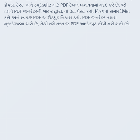
ડોક્સ, ટેસ્ટ અને સ્પ્રેડશીટ માટે PDF ટેબલ બનાવવામાં મદદ કરે છે. જો
તમને PDF જનરેટરની જરૂર હોય, તો ડેટા પેસ્ટ કરો, વિકલ્પો સમાયોજિત
કરો અને સ્વચ્છ PDF આઉટપુટ નિકાસ કરો. PDF જનરેટર તમારા
બ્રાઉઝરમાં ચાલે છે, તેથી તમે તરત જ PDF આઉટપુટ કોપી કરી શકો છો.