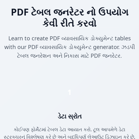
PDF ટેબલ જનરેટર નો ઉપયોગ
કેવી રીતે કરવો
Learn to create PDF વ્યાવસાયિક ડોક્યુમેન્ટ tables
with our PDF વ્યાવસાયિક ડોક્યુમેન્ટ generator. ઝડપી
ટેબલ જનરેશન અને નિકાસ માટે PDF જનરેટર.
1
ડેટા સ્રોત
કોઈપણ ફોર્મેટમાં ટેબલ ડેટા આયાત કરો. ટૂલ આપમેળે ડેટા
સ્ટ્રક્ચરનું વિશ્લેષણ કરે છે અને બુદ્ધિપૂર્ણ લેઆઉટ ડિઝાઇન કરે છે,