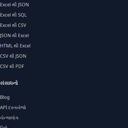
Excel થી JSON
Excel થી SQL
Excel થી CSV
JSON થી Excel
HTML થી Excel
CSV થી JSON
CSV થી PDF
સંસાધનો
Blog
API દસ્તાવેજો
ચેન્જલોગ