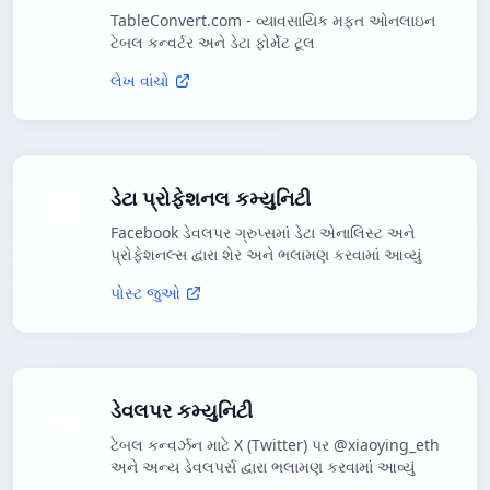
TableConvert.com - વ્યાવસાયિક મફત ઓનલાઇન
ટેબલ કન્વર્ટર અને ડેટા ફોર્મેટ ટૂલ
લેખ વાંચો
ડેટા પ્રોફેશનલ કમ્યુનિટી
Facebook ડેવલપર ગ્રુપ્સમાં ડેટા એનાલિસ્ટ અને
પ્રોફેશનલ્સ દ્વારા શેર અને ભલામણ કરવામાં આવ્યું
પોસ્ટ જુઓ
ડેવલપર કમ્યુનિટી
ટેબલ કન્વર્ઝન માટે X (Twitter) પર @xiaoying_eth
અને અન્ય ડેવલપર્સ દ્વારા ભલામણ કરવામાં આવ્યું