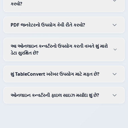
કરવો?
PDF જનરેટરનો ઉપયોગ કેવી રીતે કરવો?
આ ઓનલાઇન કન્વર્ટરનો ઉપયોગ કરતી વખતે શું મારો
ડેટા સુરક્ષિત છે?
શું TableConvert ખરેખર ઉપયોગ માટે મફત છે?
ઓનલાઇન કન્વર્ટરની ફાઇલ સાઇઝ મર્યાદા શું છે?