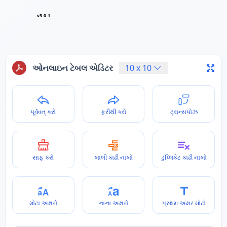
v3.0.1
ઓનલાઇન ટેબલ એડિટર
10
x
10
પૂર્વવત્ કરો
ફરીથી કરો
ટ્રાન્સપોઝ
સાફ કરો
ખાલી કાઢી નાખો
ડુપ્લિકેટ કાઢી નાખો
મોટા અક્ષરો
નાના અક્ષરો
પ્રથમ અક્ષર મોટો