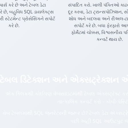
પાર્સ કરે છે અને ટેબલ ડેટા
સંપાદિત કરો. ખાલી પંક્તિઓ કાઢવા
રે છે, બહુવિધ SQL ડાયલેક્ટ્સ
દૂર કરવા, ડેટા ટ્રાન્સપોઝિશન, સોર
 સ્ટેટમેન્ટ પ્રોસેસિંગને સપોર્ટ
શોધ અને બદલવા અને રીઅલ-ટાઇમ
કરે છે.
સપોર્ટ કરે છે. બધા ફેરફારો 
ફોર્મેટમાં ચોક્કસ, વિશ્વસનીય પ
કન્વર્ટ થાય છે.
ટેબલ ડિટેક્શન અને એક્સટ્રેક્શન 
એક ક્લિકથી કોઈપણ વેબસાઇટમાંથી ટેબલ એક્સટ્રેક્ટ કરો.
તાત્કાલિક કન્વર્ટ કરો - કોપી-પેસ્
વેબ ટેબલમાંથી SQL જનરેટરની જરૂર છે? ટેબલ ડેટા એક્સટ્ર
પછી અહીં SQL આઉટપુટ જ