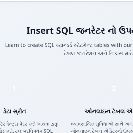
Insert SQL જનરેટર નો ઉપય
Learn to create SQL સ્ટાન્ડર્ડ સ્ટેટમેન્ટ tables with our 
ટેબલ જનરેશન અને નિકાસ માટે
1
2
ડેટા સ્રોત
ઓનલાઇન ટેબલ એ
ેટમેન્ટ્સ પેસ્ટ કરો અથવા .sql
વ્યાવસાયિક સુવિધાઓ સાથે અ
 કરો. ટૂલ બુદ્ધિપૂર્વક SQL
ઓનલાઇન ટેબલ એડિટરનો ઉપયોગ