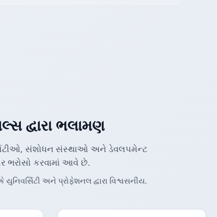
લ્સ દ્વારા ભલામણ
ર્સિટીઓ, સંશોધન સંસ્થાઓ અને ડેવલપમેન્ટ
પર ભરોસો કરવામાં આવે છે.
ુનિવર્સિટી અને પ્રોફેશનલ દ્વારા વિશ્વસનીય.