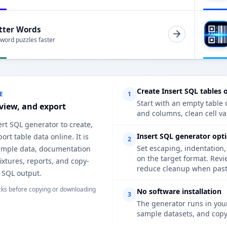
tter Words
 word puzzles faster
Create Insert SQL tables 
E
1
Start with an empty table o
eview, and export
and columns, clean cell va
ert SQL generator to create,
Insert SQL generator opt
ort table data online. It is
2
Set escaping, indentation,
sample data, documentation
on the target format. Rev
fixtures, reports, and copy-
reduce cleanup when pasti
 SQL output.
ks before copying or downloading
No software installation
3
The generator runs in your
sample datasets, and copy