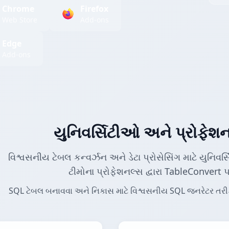
Chrome
Firefox
Web Store
Add-ons
Edge
Add-ons
યુનિવર્સિટીઓ અને પ્રોફેશન
વિશ્વસનીય ટેબલ કન્વર્ઝન અને ડેટા પ્રોસેસિંગ માટે યુનિવ
ટીમોના પ્રોફેશનલ્સ દ્વારા TableConvert 
SQL ટેબલ બનાવવા અને નિકાસ માટે વિશ્વસનીય SQL જનરેટર તરીકે ય