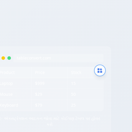
tableconvert.com
Product
Price
Stock
Laptop
$999
15
Mouse
$29
50
Keyboard
$79
25
✨ એક્સટ્રેક્શન આઇકન જોવા માટે કોઈપણ ટેબલ પર હોવર
કરો