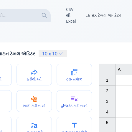
CSV
થી
LaTeX ટેબલ જનરેટર
Excel
ઇન ટેબલ એડિટર
10
x
10
A
રો
ફરીથી કરો
ટ્રાન્સપોઝ
1

2

3

ો
ખાલી કાઢી નાખો
ડુપ્લિકેટ કાઢી નાખો
4

5
