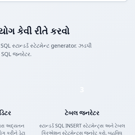
ોગ કેવી રીતે કરવો
SQL સ્ટાન્ડર્ડ સ્ટેટમેન્ટ generator. ઝડપી
 SQL જનરેટર.
3
ડિટર
ટેબલ જનરેટર
મારા અદ્યતન
સ્ટાન્ડર્ડ SQL INSERT સ્ટેટમેન્ટ્સ અને ટેબલ
 કરીને ડેટા
ક્રિએશન સ્ટેટમેન્ટ્સ જનરેટ કરો. બહુવિધ