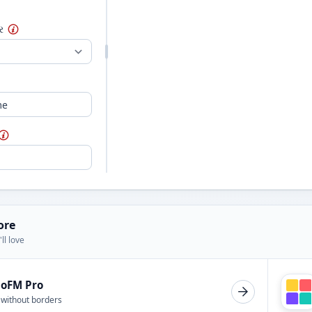
ર
ore
ll love
ioFM Pro
 without borders