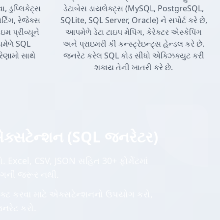
, ડુપ્લિકેટ્સ
ડેટાબેસ ડાયલેક્ટ્સ (MySQL, PostgreSQL,
્ટિંગ, રેજેક્સ
SQLite, SQL Server, Oracle) ને સપોર્ટ કરે છે,
 પ્રીવ્યૂને
આપમેળે ડેટા ટાઇપ મેપિંગ, કેરેક્ટર એસ્કેપિંગ
આપમેળે SQL
અને પ્રાઇમરી કી કન્સ્ટ્રેઇન્ટ્સ હેન્ડલ કરે છે.
રિણામો સાથે
જનરેટ કરેલ SQL કોડ સીધો એક્ઝિક્યુટ કરી
શકાય તેની ખાતરી કરે છે.
એક્સટેન્શન (SQL જનરેટર)
 Excel, CSV, JSON સહિત 30+ ફોર્મેટમાં
ટિંગની જરૂર નથી.
ેક્ટ કરવા માટે એક્સટેન્શનનો ઉપયોગ કરો,
નરેટ કરો.