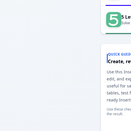
5 Le
Solve
QUICK GUID
Create, r
Use this Ins
edit, and exp
useful for 
tables, test 
ready Insert
Use these chec
the result.