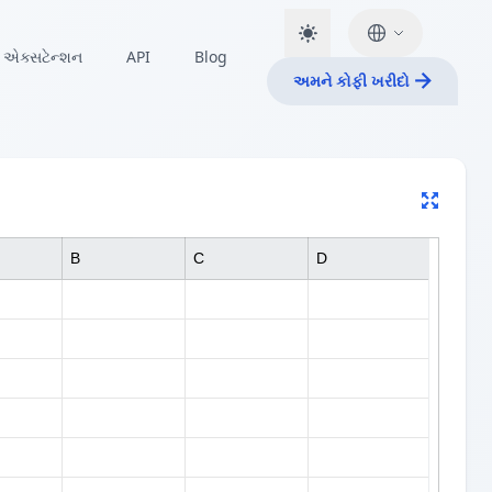
એક્સટેન્શન
API
Blog
અમને કોફી ખરીદો
B
C
D