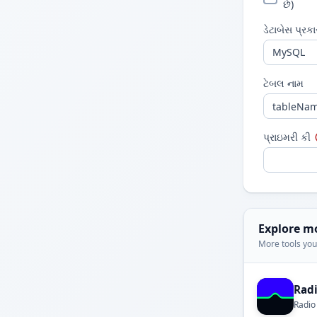
છે)
ડેટાબેસ પ્રકા
ટેબલ નામ
પ્રાઇમરી કી
Explore m
More tools you'
Rad
Radio