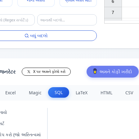
રો
નાના અક્ષરો
પ્રથમ અક્ષર મોટો
6

7

બધું બદલો
 જનરેટર
અમને કોફી ખરીદો
X પર અમને ફોલો કરો
SQL
Excel
Magic
LaTeX
HTML
CSV
નાવો
ર્ટ
ોપ કરો (જો અસ્તિત્વમાં