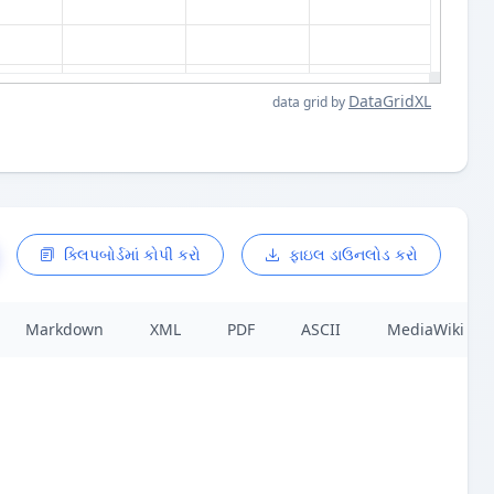
DataGridXL
data grid by
ક્લિપબોર્ડમાં કોપી કરો
ફાઇલ ડાઉનલોડ કરો
Markdown
XML
PDF
ASCII
MediaWiki