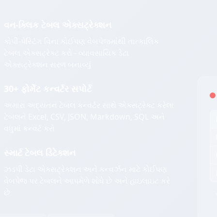
વન-ક્લિક ટેબલ એક્સટ્રેક્શન
કોપી-પેસ્ટિંગ વિના કોઈપણ વેબપેજમાંથી તાત્કાલિક
ટેબલ એક્સટ્રેક્ટ કરો - વ્યાવસાયિક ડેટા
એક્સટ્રેક્શન સરળ બનાવ્યું
30+ ફોર્મેટ કન્વર્ટર સપોર્ટ
અમારા અદ્યતન ટેબલ કન્વર્ટર સાથે એક્સટ્રેક્ટ કરેલા
ટેબલને Excel, CSV, JSON, Markdown, SQL અને
વધુમાં કન્વર્ટ કરો
સ્માર્ટ ટેબલ ડિટેક્શન
ઝડપી ડેટા એક્સટ્રેક્શન અને કન્વર્ઝન માટે કોઈપણ
વેબપેજ પર ટેબલને આપમેળે શોધે છે અને હાઇલાઇટ કરે
છે