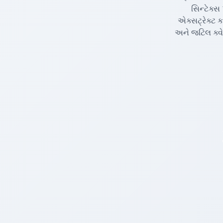
સિન્ટેક્સ 
એક્સટ્રેક્ટ ક
અને જટિલ ક્વેરી