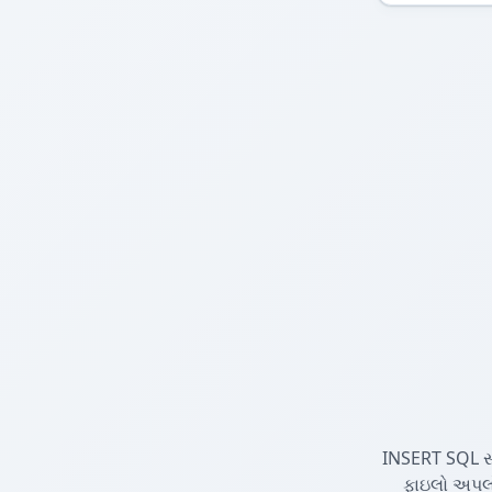
INSERT SQL સ્ટ
ફાઇલો અપલોડ