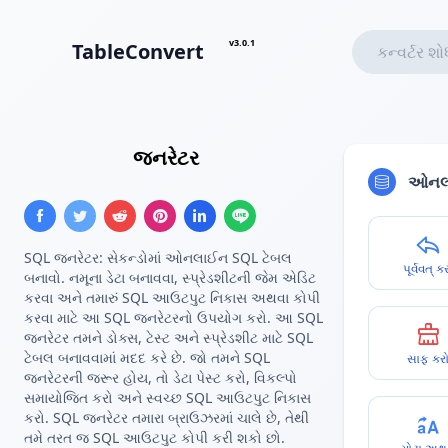
v3.0.1
TableConvert
Insert SQL
જનરેટર
ઓનલા
SQL જનરેટર: સેકન્ડોમાં ઓનલાઈન SQL ટેબલ
પૂર્વવત્ ક
બનાવો. નમૂના ડેટા બનાવવા, સ્પ્રેડશીટની જેમ એડિટ
કરવા અને તમારું SQL આઉટપુટ નિકાસ અથવા કોપી
કરવા માટે આ SQL જનરેટરનો ઉપયોગ કરો. આ SQL
જનરેટર તમને ડોક્સ, ટેસ્ટ અને સ્પ્રેડશીટ માટે SQL
ટેબલ બનાવવામાં મદદ કરે છે. જો તમને SQL
સાફ કર
જનરેટરની જરૂર હોય, તો ડેટા પેસ્ટ કરો, વિકલ્પો
સમાયોજિત કરો અને સ્વચ્છ SQL આઉટપુટ નિકાસ
કરો. SQL જનરેટર તમારા બ્રાઉઝરમાં ચાલે છે, તેથી
તમે તરત જ SQL આઉટપુટ કોપી કરી શકો છો.