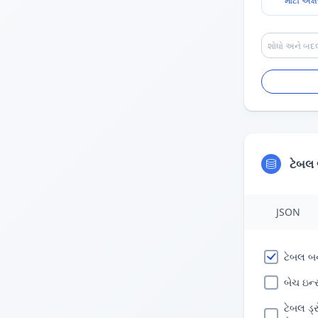
મોટા અક્ષ
ટેબલ
JSON
ટેબલ બ
બેચ ઇન્સ
ટેબલ ડ્ર