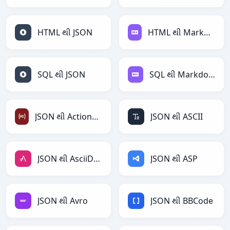
HTML થી JSON
HTML થી Markdown
SQL થી JSON
SQL થી Markdown
JSON થી ActionScript
JSON થી ASCII
JSON થી AsciiDoc
JSON થી ASP
JSON થી Avro
JSON થી BBCode