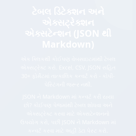
ટેબલ ડિટેક્શન અને
એક્સટ્રેક્શન
એક્સટેન્શન (JSON થી
Markdown)
એક ક્લિકથી કોઈપણ વેબસાઇટમાંથી ટેબલ
એક્સટ્રેક્ટ કરો. Excel, CSV, JSON સહિત
30+ ફોર્મેટમાં તાત્કાલિક કન્વર્ટ કરો - કોપી-
પેસ્ટિંગની જરૂર નથી.
JSON ને Markdown માં કન્વર્ટ કરી રહ્યા
છો? કોઈપણ પેજમાંથી ટેબલ શોધવા અને
એક્સટ્રેક્ટ કરવા માટે એક્સટેન્શનનો
ઉપયોગ કરો, પછી JSON ને Markdown માં
કન્વર્ટ કરવા માટે અહીં ડેટા પેસ્ટ કરો.