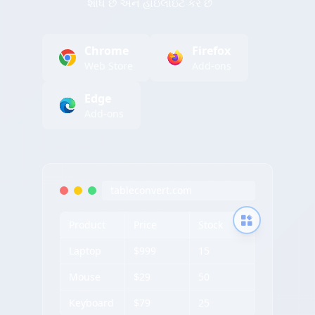
શોધે છે અને હાઇલાઇટ કરે છે
Chrome
Firefox
Web Store
Add-ons
Edge
Add-ons
tableconvert.com
Product
Price
Stock
Laptop
$999
15
Mouse
$29
50
Keyboard
$79
25