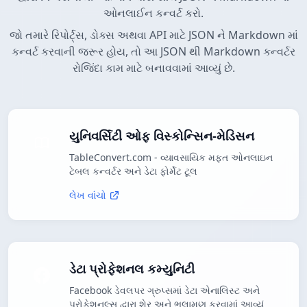
ઓનલાઈન કન્વર્ટ કરો.
જો તમારે રિપોર્ટ્સ, ડોક્સ અથવા API માટે JSON ને Markdown માં
કન્વર્ટ કરવાની જરૂર હોય, તો આ JSON થી Markdown કન્વર્ટર
રોજિંદા કામ માટે બનાવવામાં આવ્યું છે.
યુનિવર્સિટી ઓફ વિસ્કોન્સિન-મેડિસન
TableConvert.com - વ્યાવસાયિક મફત ઓનલાઇન
ટેબલ કન્વર્ટર અને ડેટા ફોર્મેટ ટૂલ
લેખ વાંચો
ડેટા પ્રોફેશનલ કમ્યુનિટી
Facebook ડેવલપર ગ્રુપ્સમાં ડેટા એનાલિસ્ટ અને
પ્રોફેશનલ્સ દ્વારા શેર અને ભલામણ કરવામાં આવ્યું