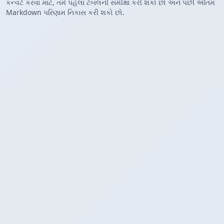
કન્વર્ટ કરવા માટે, તમે પહેલા ટેબલની સમીક્ષા કરી શકો છો અને પછી અંતિમ
Markdown પરિણામ નિકાસ કરી શકો છો.