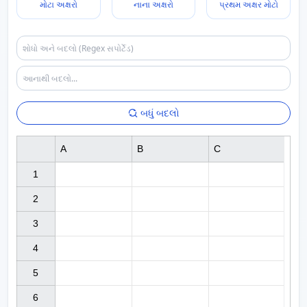
મોટા અક્ષરો
નાના અક્ષરો
પ્રથમ અક્ષર મોટો
બધું બદલો
A
B
C
1

2

3

4

5

6
