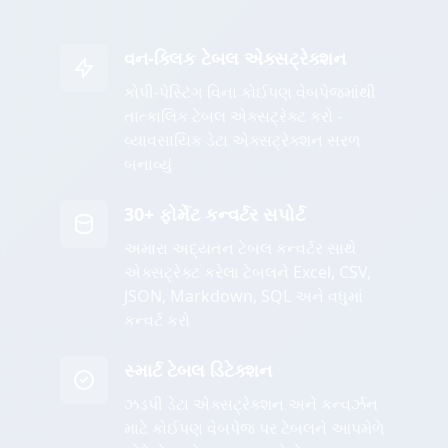
વન-ક્લિક ટેબલ એક્સટ્રેક્શન
કોપી-પેસ્ટિંગ વિના કોઈપણ વેબપેજમાંથી
તાત્કાલિક ટેબલ એક્સટ્રેક્ટ કરો -
વ્યાવસાયિક ડેટા એક્સટ્રેક્શન સરળ
બનાવ્યું
30+ ફોર્મેટ કન્વર્ટર સપોર્ટ
અમારા અદ્યતન ટેબલ કન્વર્ટર સાથે
એક્સટ્રેક્ટ કરેલા ટેબલને Excel, CSV,
JSON, Markdown, SQL અને વધુમાં
કન્વર્ટ કરો
સ્માર્ટ ટેબલ ડિટેક્શન
ઝડપી ડેટા એક્સટ્રેક્શન અને કન્વર્ઝન
માટે કોઈપણ વેબપેજ પર ટેબલને આપમેળે