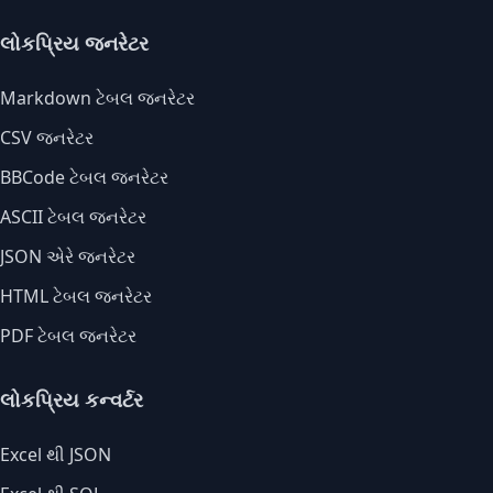
લોકપ્રિય જનરેટર
Markdown ટેબલ જનરેટર
CSV જનરેટર
BBCode ટેબલ જનરેટર
ASCII ટેબલ જનરેટર
JSON એરે જનરેટર
HTML ટેબલ જનરેટર
PDF ટેબલ જનરેટર
લોકપ્રિય કન્વર્ટર
Excel થી JSON