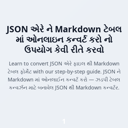
JSON એરે ને Markdown ટેબલ
માં ઓનલાઇન કન્વર્ટ કરો નો
ઉપયોગ કેવી રીતે કરવો
Learn to convert JSON એરે ફાઇલ થી Markdown
ટેબલ ફોર્મેટ with our step-by-step guide. JSON ને
Markdown માં ઓનલાઈન કન્વર્ટ કરો — ઝડપી ટેબલ
કન્વર્ઝન માટે બનાવેલ JSON થી Markdown કન્વર્ટર.
1