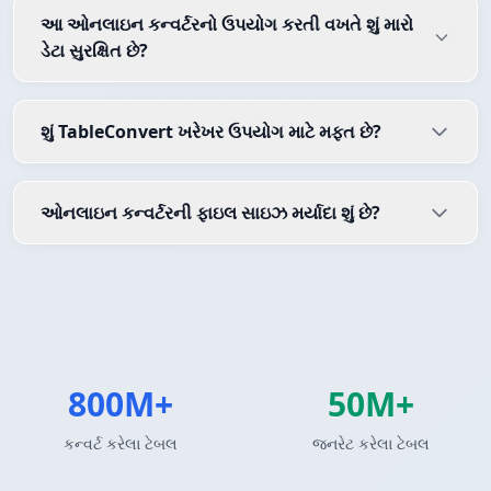
આ ઓનલાઇન કન્વર્ટરનો ઉપયોગ કરતી વખતે શું મારો
ડેટા સુરક્ષિત છે?
શું TableConvert ખરેખર ઉપયોગ માટે મફત છે?
ઓનલાઇન કન્વર્ટરની ફાઇલ સાઇઝ મર્યાદા શું છે?
800M+
50M+
કન્વર્ટ કરેલા ટેબલ
જનરેટ કરેલા ટેબલ