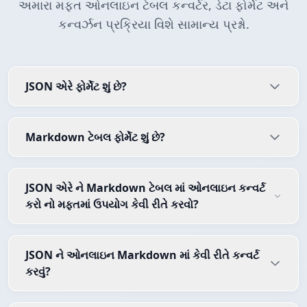
અમારા મફત ઓનલાઇન ટેબલ કન્વર્ટર, ડેટા ફોર્મેટ અને
કન્વર્ઝન પ્રક્રિયા વિશે સામાન્ય પ્રશ્નો.
JSON એરે ફોર્મેટ શું છે?
Markdown ટેબલ ફોર્મેટ શું છે?
JSON એરે ને Markdown ટેબલ માં ઓનલાઇન કન્વર્ટ
કરો નો મફતમાં ઉપયોગ કેવી રીતે કરવો?
JSON ને ઓનલાઇન Markdown માં કેવી રીતે કન્વર્ટ
કરવું?