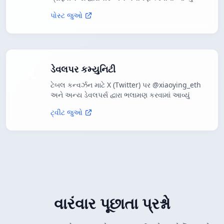
પોસ્ટ જુઓ
ડેવલપર કમ્યુનિટી
ટેબલ કન્વર્ઝન માટે X (Twitter) પર @xiaoying_eth
અને અન્ય ડેવલપર્સ દ્વારા ભલામણ કરવામાં આવ્યું
ટ્વીટ જુઓ
વારંવાર પૂછાતા પ્રશ્નો