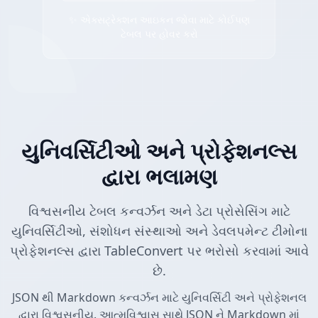
✨ એક્સટ્રેક્શન આઇકન જોવા માટે કોઈપણ
ટેબલ પર હોવર કરો
યુનિવર્સિટીઓ અને પ્રોફેશનલ્સ
દ્વારા ભલામણ
વિશ્વસનીય ટેબલ કન્વર્ઝન અને ડેટા પ્રોસેસિંગ માટે
યુનિવર્સિટીઓ, સંશોધન સંસ્થાઓ અને ડેવલપમેન્ટ ટીમોના
પ્રોફેશનલ્સ દ્વારા TableConvert પર ભરોસો કરવામાં આવે
છે.
JSON થી Markdown કન્વર્ઝન માટે યુનિવર્સિટી અને પ્રોફેશનલ
દ્વારા વિશ્વસનીય. આત્મવિશ્વાસ સાથે JSON ને Markdown માં