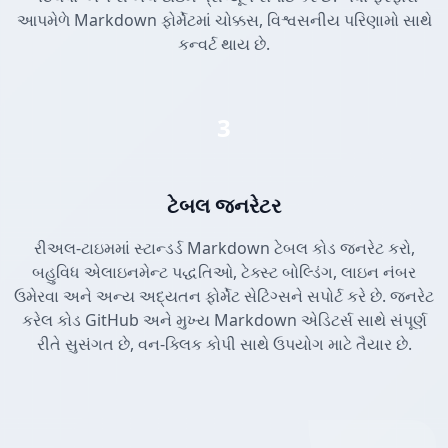
આપમેળે Markdown ફોર્મેટમાં ચોક્કસ, વિશ્વસનીય પરિણામો સાથે
કન્વર્ટ થાય છે.
3
ટેબલ જનરેટર
રીઅલ-ટાઇમમાં સ્ટાન્ડર્ડ Markdown ટેબલ કોડ જનરેટ કરો,
બહુવિધ એલાઇનમેન્ટ પદ્ધતિઓ, ટેક્સ્ટ બોલ્ડિંગ, લાઇન નંબર
ઉમેરવા અને અન્ય અદ્યતન ફોર્મેટ સેટિંગ્સને સપોર્ટ કરે છે. જનરેટ
કરેલ કોડ GitHub અને મુખ્ય Markdown એડિટર્સ સાથે સંપૂર્ણ
રીતે સુસંગત છે, વન-ક્લિક કોપી સાથે ઉપયોગ માટે તૈયાર છે.