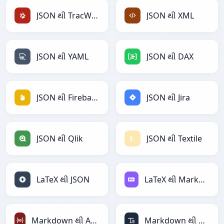
JSON થી TracWiki
JSON થી XML
JSON થી YAML
JSON થી DAX
JSON થી Firebase
JSON થી Jira
JSON થી Qlik
JSON થી Textile
LaTeX થી JSON
LaTeX થી Markdown
Markdown થી ActionScript
Markdown થી ASCII