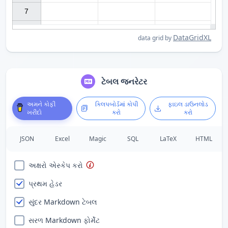
7

DataGridXL
data grid by
ટેબલ જનરેટર
અમને કોફી
ક્લિપબોર્ડમાં કોપી
ફાઇલ ડાઉનલોડ
ખરીદો
કરો
કરો
JSON
Excel
Magic
SQL
LaTeX
HTML
અક્ષરો એસ્કેપ કરો
પ્રથમ હેડર
સુંદર Markdown ટેબલ
સરળ Markdown ફોર્મેટ