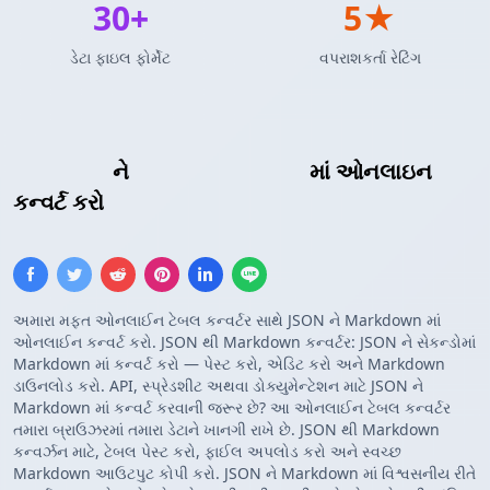
30+
5★
ડેટા ફાઇલ ફોર્મેટ
વપરાશકર્તા રેટિંગ
JSON એરે
ને
Markdown ટેબલ
માં ઓનલાઇન
કન્વર્ટ કરો
અમારા મફત ઓનલાઈન ટેબલ કન્વર્ટર સાથે JSON ને Markdown માં
ઓનલાઈન કન્વર્ટ કરો. JSON થી Markdown કન્વર્ટર: JSON ને સેકન્ડોમાં
Markdown માં કન્વર્ટ કરો — પેસ્ટ કરો, એડિટ કરો અને Markdown
ડાઉનલોડ કરો. API, સ્પ્રેડશીટ અથવા ડોક્યુમેન્ટેશન માટે JSON ને
Markdown માં કન્વર્ટ કરવાની જરૂર છે? આ ઓનલાઈન ટેબલ કન્વર્ટર
તમારા બ્રાઉઝરમાં તમારા ડેટાને ખાનગી રાખે છે. JSON થી Markdown
કન્વર્ઝન માટે, ટેબલ પેસ્ટ કરો, ફાઈલ અપલોડ કરો અને સ્વચ્છ
Markdown આઉટપુટ કોપી કરો. JSON ને Markdown માં વિશ્વસનીય રીતે