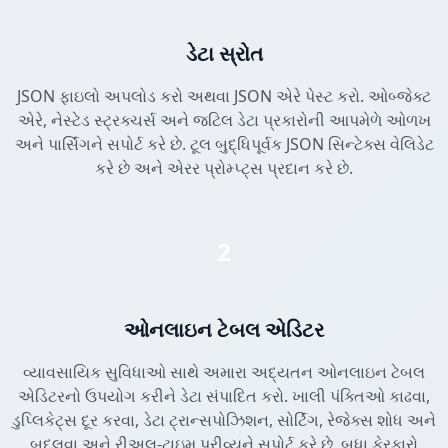
ડેટા સ્રોત
JSON ફાઇલો અપલોડ કરો અથવા JSON એરે પેસ્ટ કરો. ઓબ્જેક્ટ
એરે, નેસ્ટેડ સ્ટ્રક્ચર્સ અને જટિલ ડેટા પ્રકારોની આપમેળે ઓળખ
અને પાર્સિંગને સપોર્ટ કરે છે. ટૂલ બુદ્ધિપૂર્વક JSON સિન્ટેક્સ વેલિડેટ
કરે છે અને એરર પ્રોમ્પ્ટ્સ પ્રદાન કરે છે.
2
ઓનલાઇન ટેબલ એડિટર
વ્યાવસાયિક સુવિધાઓ સાથે અમારા અદ્યતન ઓનલાઇન ટેબલ
એડિટરનો ઉપયોગ કરીને ડેટા સંપાદિત કરો. ખાલી પંક્તિઓ કાઢવા,
ડુપ્લિકેટ્સ દૂર કરવા, ડેટા ટ્રાન્સપોઝિશન, સોર્ટિંગ, રેજેક્સ શોધ અને
બદલવા અને રીઅલ-ટાઇમ પ્રીવ્યૂને સપોર્ટ કરે છે. બધા ફેરફારો