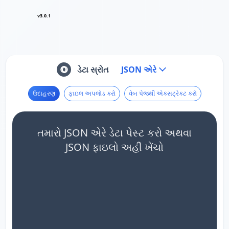
v3.0.1
ડેટા સ્રોત
JSON એરે
ઉદાહરણ
ફાઇલ અપલોડ કરો
વેબ પેજથી એક્સટ્રેક્ટ કરો
તમારો JSON એરે ડેટા પેસ્ટ કરો અથવા
JSON ફાઇલો અહીં ખેંચો