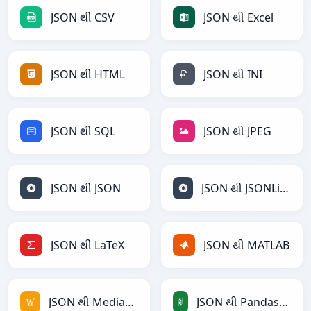
JSON થી CSV
JSON થી Excel
JSON થી HTML
JSON થી INI
JSON થી SQL
JSON થી JPEG
JSON થી JSON
JSON થી JSONLines
JSON થી LaTeX
JSON થી MATLAB
JSON થી MediaWiki
JSON થી PandasDataFrame