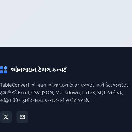
ઓનલાઇન ટેબલ કન્વર્ટ
TableConvert એ મફત ઓનલાઇન ટેબલ કન્વર્ટર અને ડેટા જનરેટર
ટૂલ છે જે Excel, CSV, JSON, Markdown, LaTeX, SQL અને વધુ
સહિત 30+ ફોર્મેટ વચ્ચે કન્વર્ઝનને સપોર્ટ કરે છે.