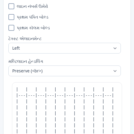
લાઇન નંબર્સ ઉમેરો
પ્રથમ પંક્તિ બોલ્ડ
પ્રથમ કૉલમ બોલ્ડ
ટેક્સ્ટ એલાઇનમેન્ટ
મલ્ટિલાઇન હેન્ડલિંગ