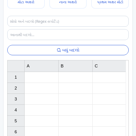
મોટા અક્ષરો
નાના અક્ષરો
પ્રથમ અક્ષર મોટો
બધું બદલો
A
B
C
1

2

3

4

5

6
