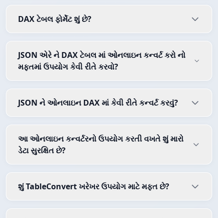
DAX ટેબલ ફોર્મેટ શું છે?
JSON એરે ને DAX ટેબલ માં ઓનલાઇન કન્વર્ટ કરો નો
મફતમાં ઉપયોગ કેવી રીતે કરવો?
JSON ને ઓનલાઇન DAX માં કેવી રીતે કન્વર્ટ કરવું?
આ ઓનલાઇન કન્વર્ટરનો ઉપયોગ કરતી વખતે શું મારો
ડેટા સુરક્ષિત છે?
શું TableConvert ખરેખર ઉપયોગ માટે મફત છે?