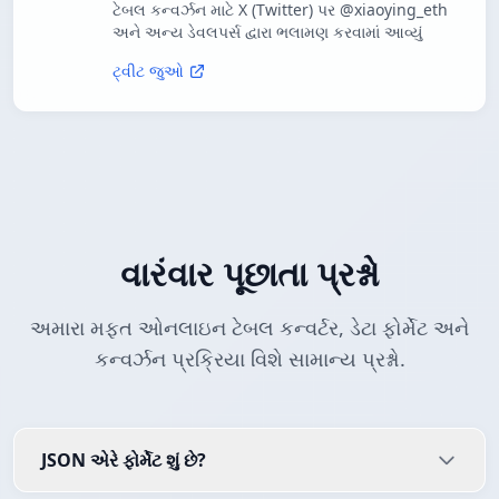
ટેબલ કન્વર્ઝન માટે X (Twitter) પર @xiaoying_eth
અને અન્ય ડેવલપર્સ દ્વારા ભલામણ કરવામાં આવ્યું
ટ્વીટ જુઓ
વારંવાર પૂછાતા પ્રશ્નો
અમારા મફત ઓનલાઇન ટેબલ કન્વર્ટર, ડેટા ફોર્મેટ અને
કન્વર્ઝન પ્રક્રિયા વિશે સામાન્ય પ્રશ્નો.
JSON એરે ફોર્મેટ શું છે?