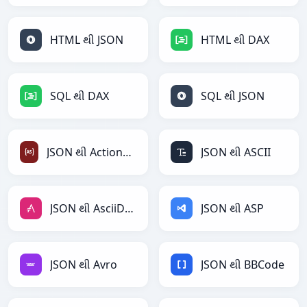
HTML થી JSON
HTML થી DAX
SQL થી DAX
SQL થી JSON
JSON થી ActionScript
JSON થી ASCII
JSON થી AsciiDoc
JSON થી ASP
JSON થી Avro
JSON થી BBCode