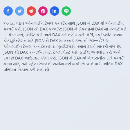
અમારા મફત ઓનલાઈન ટેબલ કન્વર્ટર સાથે JSON ને DAX માં ઓનલાઈન
કન્વર્ટ કરો. JSON થી DAX કન્વર્ટર: JSON ને સેકન્ડોમાં DAX માં કન્વર્ટ કરો
— પેસ્ટ કરો, એડિટ કરો અને DAX ડાઉનલોડ કરો. API, સ્પ્રેડશીટ અથવા
ડોક્યુમેન્ટેશન માટે JSON ને DAX માં કન્વર્ટ કરવાની જરૂર છે? આ
ઓનલાઈન ટેબલ કન્વર્ટર તમારા બ્રાઉઝરમાં તમારા ડેટાને ખાનગી રાખે છે.
JSON થી DAX કન્વર્ઝન માટે, ટેબલ પેસ્ટ કરો, ફાઈલ અપલોડ કરો અને
સ્વચ્છ DAX આઉટપુટ કોપી કરો. JSON ને DAX માં વિશ્વસનીય રીતે કન્વર્ટ
કરવા માટે, તમે પહેલા ટેબલની સમીક્ષા કરી શકો છો અને પછી અંતિમ DAX
પરિણામ નિકાસ કરી શકો છો.