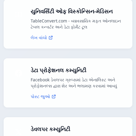
યુનિવર્સિટી ઓફ વિસ્કોન્સિન-મેડિસન
TableConvert.com - વ્યાવસાયિક મફત ઓનલાઇન
ટેબલ કન્વર્ટર અને ડેટા ફોર્મેટ ટૂલ
લેખ વાંચો
ડેટા પ્રોફેશનલ કમ્યુનિટી
Facebook ડેવલપર ગ્રુપ્સમાં ડેટા એનાલિસ્ટ અને
પ્રોફેશનલ્સ દ્વારા શેર અને ભલામણ કરવામાં આવ્યું
પોસ્ટ જુઓ
ડેવલપર કમ્યુનિટી