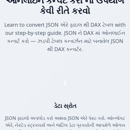
ઓનલાઇન કન્વર્ટ કરો નો ઉપયોગ
કેવી રીતે કરવો
Learn to convert JSON એરે ફાઇલ થી DAX ટેબલ with
our step-by-step guide. JSON ને DAX માં ઓનલાઈન
કન્વર્ટ કરો — ઝડપી ટેબલ કન્વર્ઝન માટે બનાવેલ JSON
થી DAX કન્વર્ટર.
1
ડેટા સ્રોત
JSON ફાઇલો અપલોડ કરો અથવા JSON એરે પેસ્ટ કરો. ઓબ્જેક્ટ
એરે, નેસ્ટેડ સ્ટ્રક્ચર્સ અને જટિલ ડેટા પ્રકારોની આપમેળે ઓળખ