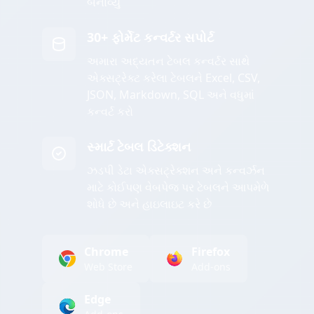
બનાવ્યું
30+ ફોર્મેટ કન્વર્ટર સપોર્ટ
અમારા અદ્યતન ટેબલ કન્વર્ટર સાથે
એક્સટ્રેક્ટ કરેલા ટેબલને Excel, CSV,
JSON, Markdown, SQL અને વધુમાં
કન્વર્ટ કરો
સ્માર્ટ ટેબલ ડિટેક્શન
ઝડપી ડેટા એક્સટ્રેક્શન અને કન્વર્ઝન
માટે કોઈપણ વેબપેજ પર ટેબલને આપમેળે
શોધે છે અને હાઇલાઇટ કરે છે
Chrome
Firefox
Web Store
Add-ons
Edge