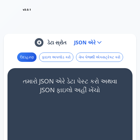
v3.0.1
ડેટા સ્રોત
JSON એરે
ઉદાહરણ
ફાઇલ અપલોડ કરો
વેબ પેજથી એક્સટ્રેક્ટ કરો
તમારો JSON એરે ડેટા પેસ્ટ કરો અથવા
JSON ફાઇલો અહીં ખેંચો