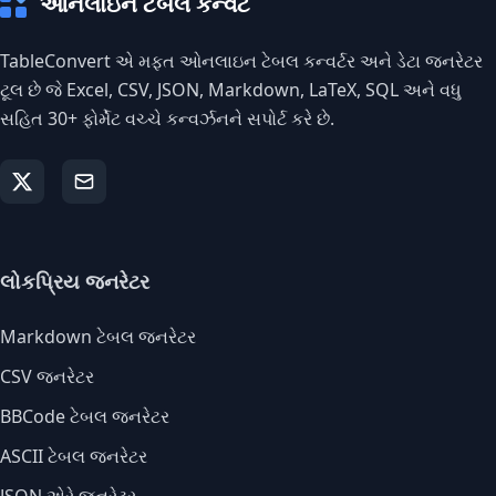
ઓનલાઇન ટેબલ કન્વર્ટ
TableConvert એ મફત ઓનલાઇન ટેબલ કન્વર્ટર અને ડેટા જનરેટર
ટૂલ છે જે Excel, CSV, JSON, Markdown, LaTeX, SQL અને વધુ
સહિત 30+ ફોર્મેટ વચ્ચે કન્વર્ઝનને સપોર્ટ કરે છે.
લોકપ્રિય જનરેટર
Markdown ટેબલ જનરેટર
CSV જનરેટર
BBCode ટેબલ જનરેટર
ASCII ટેબલ જનરેટર