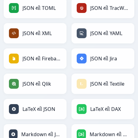
JSON થી TOML
JSON થી TracWiki
JSON થી XML
JSON થી YAML
JSON થી Firebase
JSON થી Jira
JSON થી Qlik
JSON થી Textile
LaTeX થી JSON
LaTeX થી DAX
Markdown થી JSON
Markdown થી DAX