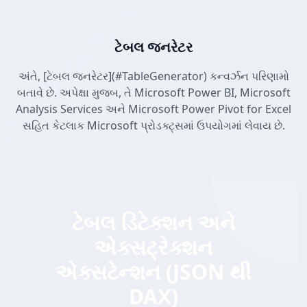
ટેબલ જનરેટર
અંતે, [ટેબલ જનરેટર](#TableGenerator) કન્વર્ઝન પરિણામો
બતાવે છે. અપેક્ષા મુજબ, તે Microsoft Power BI, Microsoft
Analysis Services અને Microsoft Power Pivot for Excel
સહિત કેટલાક Microsoft પ્રોડક્ટ્સમાં ઉપયોગમાં લેવાય છે.
ટેબલ ડિટેક્શન અને
એક્સટ્રેક્શન
એક્સટેન્શન (JSON થી
DAX)