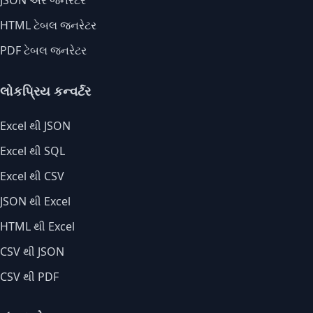
JSON એરે જનરેટર
HTML ટેબલ જનરેટર
PDF ટેબલ જનરેટર
લોકપ્રિય કન્વર્ટર
Excel થી JSON
Excel થી SQL
Excel થી CSV
JSON થી Excel
HTML થી Excel
CSV થી JSON
CSV થી PDF