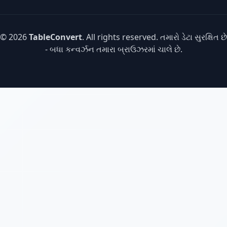
© 2026
TableConvert
. All rights reserved. તમારો ડેટા સુરક્ષિત છે
- બધા કન્વર્ઝન તમારા બ્રાઉઝરમાં ચાલે છે.