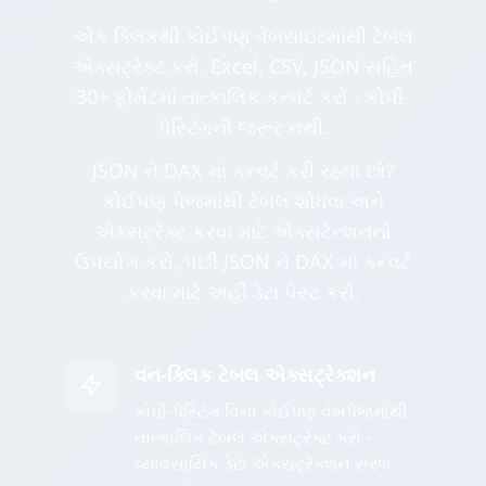
એક ક્લિકથી કોઈપણ વેબસાઇટમાંથી ટેબલ
એક્સટ્રેક્ટ કરો. Excel, CSV, JSON સહિત
30+ ફોર્મેટમાં તાત્કાલિક કન્વર્ટ કરો - કોપી-
પેસ્ટિંગની જરૂર નથી.
JSON ને DAX માં કન્વર્ટ કરી રહ્યા છો?
કોઈપણ પેજમાંથી ટેબલ શોધવા અને
એક્સટ્રેક્ટ કરવા માટે એક્સટેન્શનનો
ઉપયોગ કરો, પછી JSON ને DAX માં કન્વર્ટ
કરવા માટે અહીં ડેટા પેસ્ટ કરો.
વન-ક્લિક ટેબલ એક્સટ્રેક્શન
કોપી-પેસ્ટિંગ વિના કોઈપણ વેબપેજમાંથી
તાત્કાલિક ટેબલ એક્સટ્રેક્ટ કરો -
વ્યાવસાયિક ડેટા એક્સટ્રેક્શન સરળ