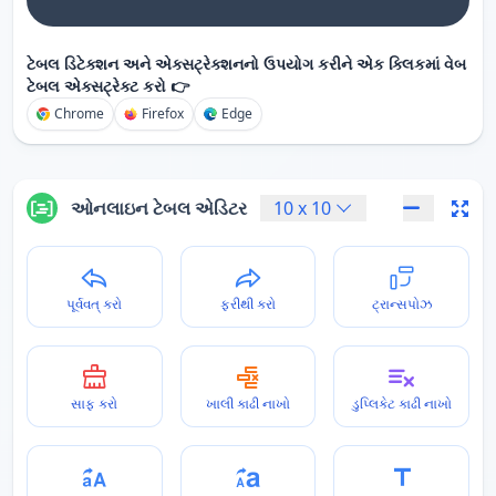
ટેબલ ડિટેક્શન અને એક્સટ્રેક્શનનો ઉપયોગ કરીને એક ક્લિકમાં વેબ
ટેબલ એક્સટ્રેક્ટ કરો 👉
Chrome
Firefox
Edge
ઓનલાઇન ટેબલ એડિટર
10
x
10
પૂર્વવત્ કરો
ફરીથી કરો
ટ્રાન્સપોઝ
સાફ કરો
ખાલી કાઢી નાખો
ડુપ્લિકેટ કાઢી નાખો