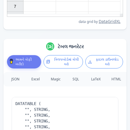
7

DataGridXL
data grid by
ટેબલ જનરેટર
અમને કોફી
ક્લિપબોર્ડમાં કોપી
ફાઇલ ડાઉનલોડ
ખરીદો
કરો
કરો
JSON
Excel
Magic
SQL
LaTeX
HTML