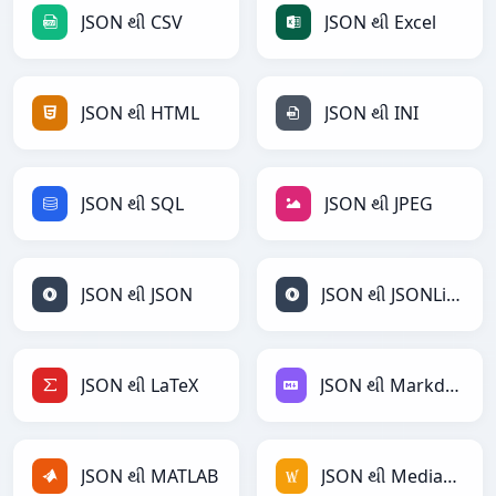
JSON થી CSV
JSON થી Excel
JSON થી HTML
JSON થી INI
JSON થી SQL
JSON થી JPEG
JSON થી JSON
JSON થી JSONLines
JSON થી LaTeX
JSON થી Markdown
JSON થી MATLAB
JSON થી MediaWiki