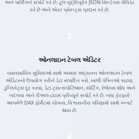
અને પાર્સિંગને સપોર્ટ કરે છે. ટૂલ બુદ્ધિપૂર્વક JSON સિન્ટેક્સ વેલિડેટ
કરે છે અને એરર પ્રોમ્પ્ટ્સ પ્રદાન કરે છે.
2
ઓનલાઇન ટેબલ એડિટર
વ્યાવસાયિક સુવિધાઓ સાથે અમારા અદ્યતન ઓનલાઇન ટેબલ
એડિટરનો ઉપયોગ કરીને ડેટા સંપાદિત કરો. ખાલી પંક્તિઓ કાઢવા,
ડુપ્લિકેટ્સ દૂર કરવા, ડેટા ટ્રાન્સપોઝિશન, સોર્ટિંગ, રેજેક્સ શોધ અને
બદલવા અને રીઅલ-ટાઇમ પ્રીવ્યૂને સપોર્ટ કરે છે. બધા ફેરફારો
આપમેળે DAX ફોર્મેટમાં ચોક્કસ, વિશ્વસનીય પરિણામો સાથે કન્વર્ટ
થાય છે.
3