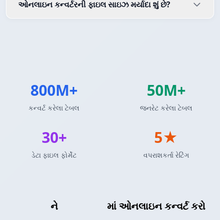
ઓનલાઇન કન્વર્ટરની ફાઇલ સાઇઝ મર્યાદા શું છે?
800M+
50M+
કન્વર્ટ કરેલા ટેબલ
જનરેટ કરેલા ટેબલ
30+
5★
ડેટા ફાઇલ ફોર્મેટ
વપરાશકર્તા રેટિંગ
JSON એરે
ને
DAX ટેબલ
માં ઓનલાઇન કન્વર્ટ કરો