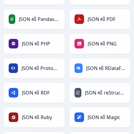
JSON થી PandasDataFrame
JSON થી PDF
JSON થી PHP
JSON થી PNG
JSON થી Protobuf
JSON થી RDataFrame
JSON થી RDF
JSON થી reStructuredText
JSON થી Ruby
JSON થી Magic