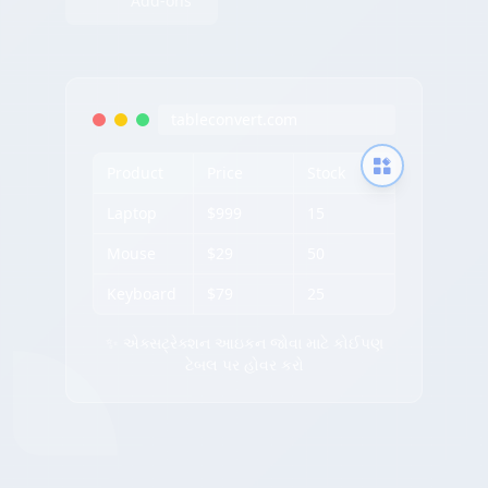
Add-ons
tableconvert.com
Product
Price
Stock
Laptop
$999
15
Mouse
$29
50
Keyboard
$79
25
✨ એક્સટ્રેક્શન આઇકન જોવા માટે કોઈપણ
ટેબલ પર હોવર કરો