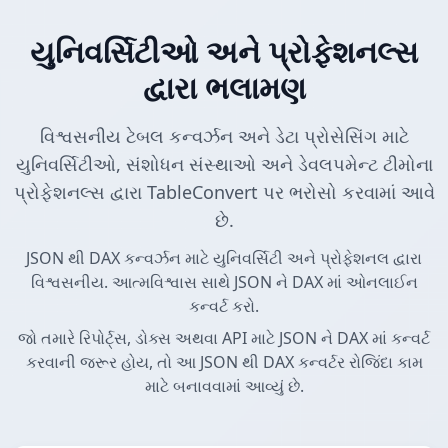
યુનિવર્સિટીઓ અને પ્રોફેશનલ્સ
દ્વારા ભલામણ
વિશ્વસનીય ટેબલ કન્વર્ઝન અને ડેટા પ્રોસેસિંગ માટે
યુનિવર્સિટીઓ, સંશોધન સંસ્થાઓ અને ડેવલપમેન્ટ ટીમોના
પ્રોફેશનલ્સ દ્વારા TableConvert પર ભરોસો કરવામાં આવે
છે.
JSON થી DAX કન્વર્ઝન માટે યુનિવર્સિટી અને પ્રોફેશનલ દ્વારા
વિશ્વસનીય. આત્મવિશ્વાસ સાથે JSON ને DAX માં ઓનલાઈન
કન્વર્ટ કરો.
જો તમારે રિપોર્ટ્સ, ડોક્સ અથવા API માટે JSON ને DAX માં કન્વર્ટ
કરવાની જરૂર હોય, તો આ JSON થી DAX કન્વર્ટર રોજિંદા કામ
માટે બનાવવામાં આવ્યું છે.