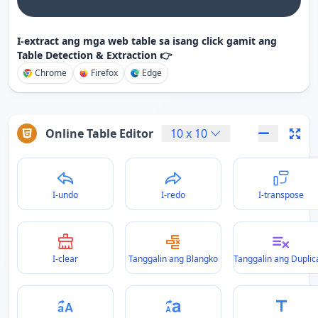
I-extract ang mga web table sa isang click gamit ang
Table Detection & Extraction 👉
Chrome
Firefox
Edge
Online Table Editor
10
x
10
I-undo
I-redo
I-transpose
I-clear
Tanggalin ang Blangko
Tanggalin ang Duplic