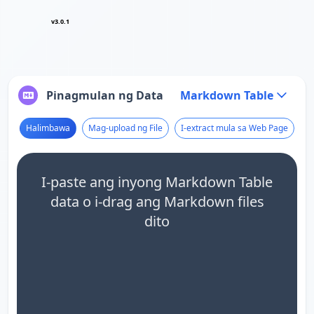
v3.0.1
Pinagmulan ng Data
Markdown Table
Halimbawa
Mag-upload ng File
I-extract mula sa Web Page
I-paste ang inyong Markdown Table
data o i-drag ang Markdown files
dito