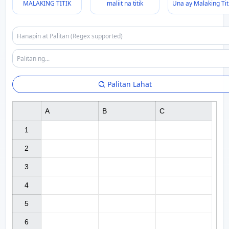
MALAKING TITIK
maliit na titik
Una ay Malaking Tit
Palitan Lahat
A
B
C
1

2

3

4

5

6
