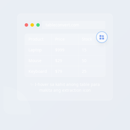
tableconvert.com
Product
Price
Stock
Laptop
$999
15
Mouse
$29
50
Keyboard
$79
25
✨ I-hover sa kahit anong table para
makita ang extraction icon