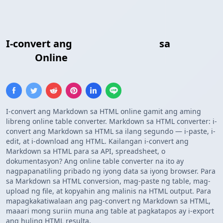
I-convert ang
Markdown Table
sa
HTML
Table
Online
I-convert ang Markdown sa HTML online gamit ang aming
libreng online table converter. Markdown sa HTML converter: i-
convert ang Markdown sa HTML sa ilang segundo — i-paste, i-
edit, at i-download ang HTML. Kailangan i-convert ang
Markdown sa HTML para sa API, spreadsheet, o
dokumentasyon? Ang online table converter na ito ay
nagpapanatiling pribado ng iyong data sa iyong browser. Para
sa Markdown sa HTML conversion, mag-paste ng table, mag-
upload ng file, at kopyahin ang malinis na HTML output. Para
mapagkakatiwalaan ang pag-convert ng Markdown sa HTML,
maaari mong suriin muna ang table at pagkatapos ay i-export
ang huling HTML resulta.