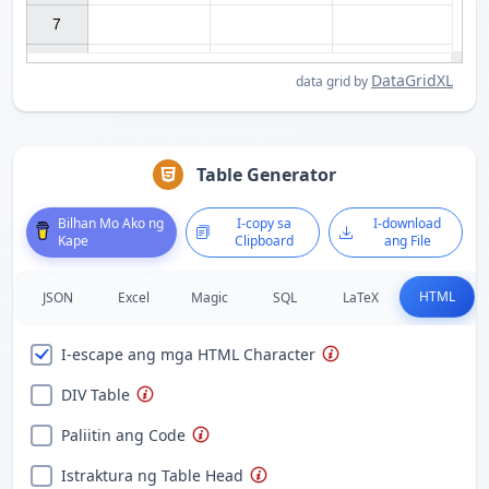
7

DataGridXL
data grid by
Table Generator
Bilhan Mo Ako ng
I-copy sa
I-download
Kape
Clipboard
ang File
HTML
JSON
Excel
Magic
SQL
LaTeX
I-escape ang mga HTML Character
DIV Table
Paliitin ang Code
Istraktura ng Table Head