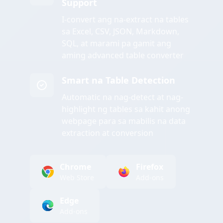
Support
I-convert ang na-extract na tables
sa Excel, CSV, JSON, Markdown,
SQL, at marami pa gamit ang
aming advanced table converter
Smart na Table Detection
Automatic na nag-detect at nag-
highlight ng tables sa kahit anong
webpage para sa mabilis na data
extraction at conversion
Chrome
Firefox
Web Store
Add-ons
Edge
Add-ons