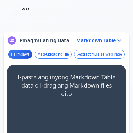
v3.0.1
Pinagmulan ng Data
Markdown Table
Halimbawa
Mag-upload ng File
I-extract mula sa Web Page
I-paste ang inyong Markdown Table
data o i-drag ang Markdown files
dito