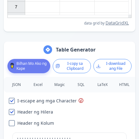
7

DataGridXL
data grid by
Table Generator
Bilhan Mo Ako ng
I-copy sa
I-download
Kape
Clipboard
ang File
JSON
Excel
Magic
SQL
LaTeX
HTML
I-escape ang mga Character
Header ng Hilera
Header ng Kolum