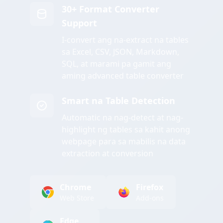
30+ Format Converter
Support
I-convert ang na-extract na tables
sa Excel, CSV, JSON, Markdown,
SQL, at marami pa gamit ang
aming advanced table converter
Smart na Table Detection
Automatic na nag-detect at nag-
highlight ng tables sa kahit anong
webpage para sa mabilis na data
extraction at conversion
Chrome
Firefox
Web Store
Add-ons
Edge