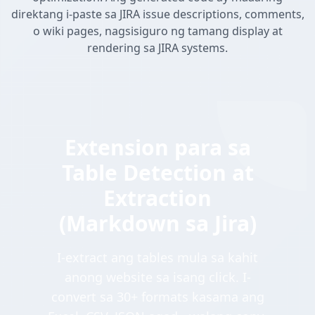
direktang i-paste sa JIRA issue descriptions, comments,
o wiki pages, nagsisiguro ng tamang display at
rendering sa JIRA systems.
Extension para sa
Table Detection at
Extraction
(Markdown sa Jira)
I-extract ang tables mula sa kahit
anong website sa isang click. I-
convert sa 30+ formats kasama ang