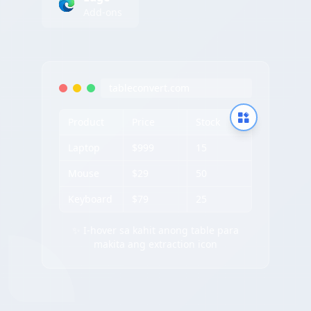
Add-ons
tableconvert.com
Product
Price
Stock
Laptop
$999
15
Mouse
$29
50
Keyboard
$79
25
✨ I-hover sa kahit anong table para
makita ang extraction icon