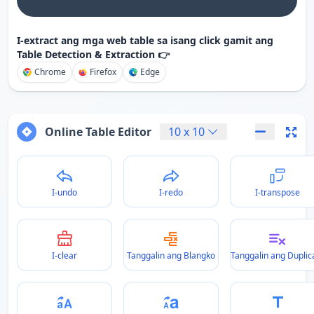
I-extract ang mga web table sa isang click gamit ang
Table Detection & Extraction 👉
Chrome
Firefox
Edge
Online Table Editor
10
x
10
I-undo
I-redo
I-transpose
I-clear
Tanggalin ang Blangko
Tanggalin ang Duplic