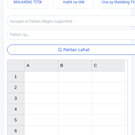
MALAKING TITIK
maliit na titik
Una ay Malaking Tit
Palitan Lahat
A
B
C
1

2

3

4

5

6
