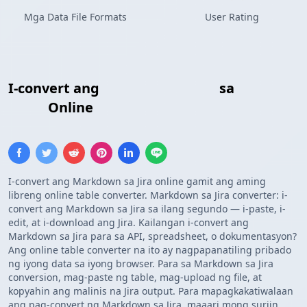
Mga Data File Formats
User Rating
I-convert ang
Markdown Table
sa
Jira
Table
Online
I-convert ang Markdown sa Jira online gamit ang aming
libreng online table converter. Markdown sa Jira converter: i-
convert ang Markdown sa Jira sa ilang segundo — i-paste, i-
edit, at i-download ang Jira. Kailangan i-convert ang
Markdown sa Jira para sa API, spreadsheet, o dokumentasyon?
Ang online table converter na ito ay nagpapanatiling pribado
ng iyong data sa iyong browser. Para sa Markdown sa Jira
conversion, mag-paste ng table, mag-upload ng file, at
kopyahin ang malinis na Jira output. Para mapagkakatiwalaan
ang pag-convert ng Markdown sa Jira, maaari mong suriin