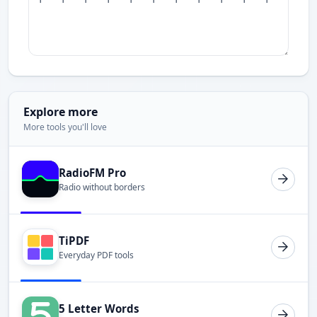
Explore more
More tools you'll love
RadioFM Pro
Radio without borders
TiPDF
Everyday PDF tools
5 Letter Words