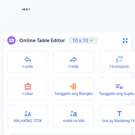
v3.0.1
Online Table Editor
10
x
10
I-undo
I-redo
I-transpose
I-clear
Tanggalin ang Blangko
Tanggalin ang Duplic
MALAKING TITIK
maliit na titik
Una ay Malaking Tit