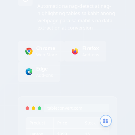
Automatic na nag-detect at nag-
highlight ng tables sa kahit anong
webpage para sa mabilis na data
extraction at conversion
Chrome
Firefox
Web Store
Add-ons
Edge
Add-ons
tableconvert.com
Product
Price
Stock
Laptop
$999
15