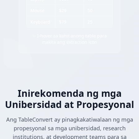
Mouse
$29
50
Keyboard
$79
25
✨ I-hover sa kahit anong table para
makita ang extraction icon
Inirekomenda ng mga
Unibersidad at Propesyonal
Ang TableConvert ay pinagkakatiwalaan ng mga
propesyonal sa mga unibersidad, research
institutions, at development teams para sa