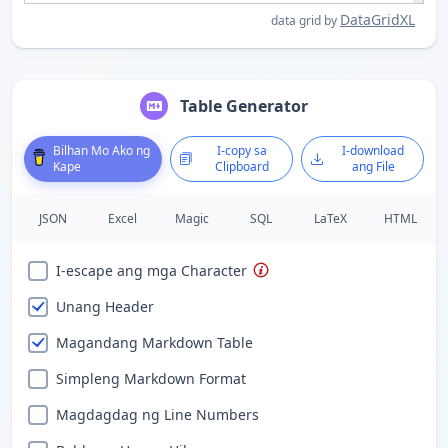
DataGridXL
data grid by
Table Generator
Bilhan Mo Ako ng
I-copy sa
I-download
Kape
Clipboard
ang File
JSON
Excel
Magic
SQL
LaTeX
HTML
I-escape ang mga Character
Unang Header
Magandang Markdown Table
Simpleng Markdown Format
Magdagdag ng Line Numbers