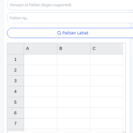
Palitan Lahat
A
B
C
1

2

3

4

5

6

7
