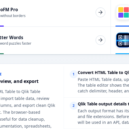
ioFM Pro
 without borders
tter Words
 word puzzles faster
Convert HTML Table to Ql
E
1
Paste HTML Table data, upl
eview, and export
The table editor shows th
catch delimiter, header, an
L Table to Qlik Table
 import table data, review
Qlik Table output details 
lumns, and export clean Qlik
2
Each output format has its
t. The browser-based
and file extensions. Befor
useful for data cleanup,
will be used in an API, da
cumentation, spreadsheets,