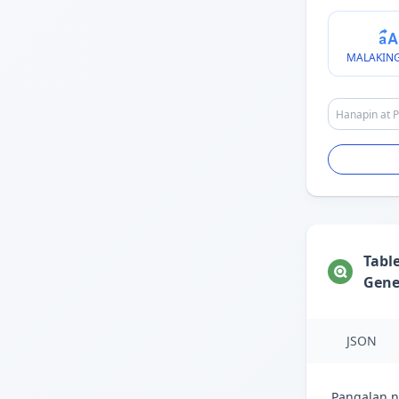
MALAKING
Tabl
Gene
JSON
Pangalan n