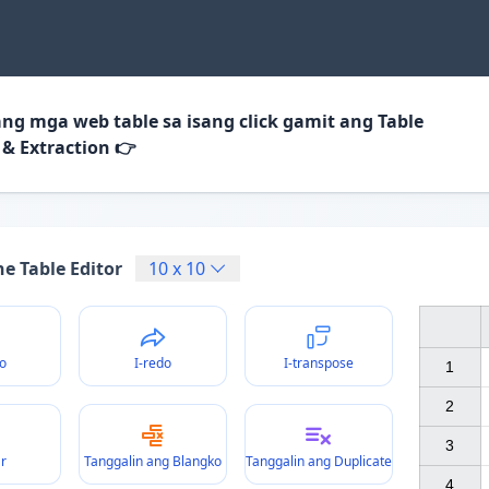
 ang mga web table sa isang click gamit ang Table
 & Extraction 👉
e Table Editor
10
x
10
o
I-redo
I-transpose
1

2

3

ar
Tanggalin ang Blangko
Tanggalin ang Duplicate
4
