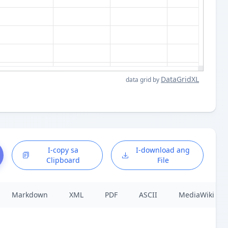
DataGridXL
data grid by
I-copy sa
I-download ang
Clipboard
File
Markdown
XML
PDF
ASCII
MediaWiki