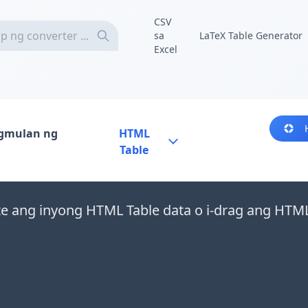
CSV
sa
LaTeX Table Generator
Excel
gmulan ng
HTML
Table
te ang inyong HTML Table data o i-drag ang HTML 