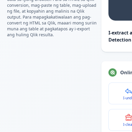
conversion, mag-paste ng table, mag-upload
ng file, at kopyahin ang malinis na Qlik
output. Para mapagkakatiwalaan ang pag-
convert ng HTML sa Qlik, maaari mong suriin
muna ang table at pagkatapos ay i-export
I-extract
ang huling Qlik resulta.
Detection
Onlin
I-und
I-cle