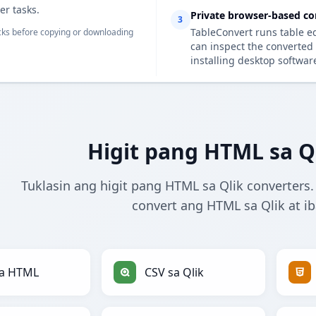
er tasks.
Private browser-based co
3
TableConvert runs table e
ks before copying or downloading
can inspect the converted 
installing desktop softwar
Higit pang HTML sa Q
Tuklasin ang higit pang HTML sa Qlik converters.
convert ang HTML sa Qlik at i
sa HTML
CSV sa Qlik