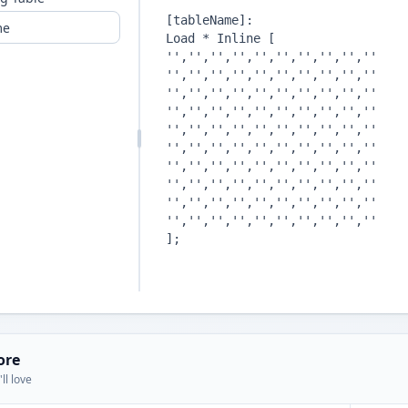
ore
ll love