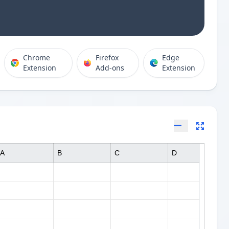
Chrome
Firefox
Edge
Extension
Add-ons
Extension
A
B
C
D