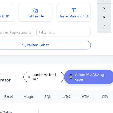
5

 TITIK
maliit na titik
Una ay Malaking Titik
6

7

Palitan Lahat
e
Bilhan Mo Ako ng
Sundan mo kami
sa X
Kape
rator
Excel
Magic
SQL
LaTeX
HTML
CSV
g Table