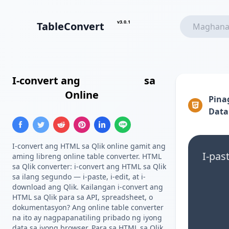
v3.0.1
TableConvert
I-convert ang
HTML Table
sa
Qlik Table
Online
Pina
Data
I-convert ang HTML sa Qlik online gamit ang
I-pas
aming libreng online table converter. HTML
sa Qlik converter: i-convert ang HTML sa Qlik
sa ilang segundo — i-paste, i-edit, at i-
download ang Qlik. Kailangan i-convert ang
HTML sa Qlik para sa API, spreadsheet, o
dokumentasyon? Ang online table converter
na ito ay nagpapanatiling pribado ng iyong
data sa iyong browser. Para sa HTML sa Qlik