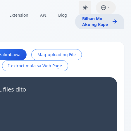
Extension
API
Blog
Bilhan Mo
Ako ng Kape
Halimbawa
Mag-upload ng File
I-extract mula sa Web Page
files dito