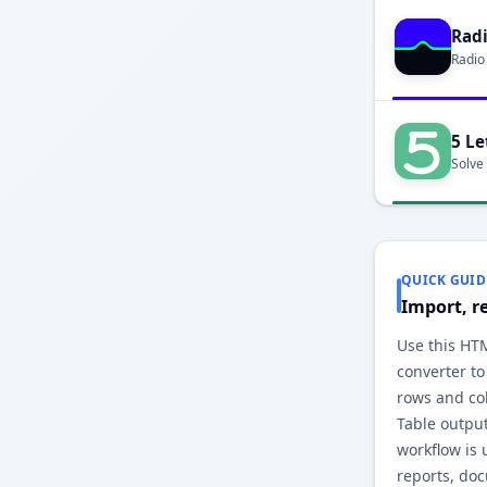
Rad
Radio
5 Le
Solve
QUICK GUID
Import, r
Use this HTM
converter to
rows and co
Table outpu
workflow is 
reports, do