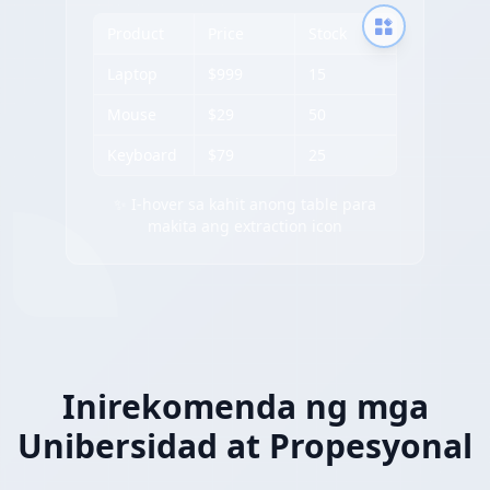
Product
Price
Stock
Laptop
$999
15
Mouse
$29
50
Keyboard
$79
25
✨ I-hover sa kahit anong table para
makita ang extraction icon
Inirekomenda ng mga
Unibersidad at Propesyonal