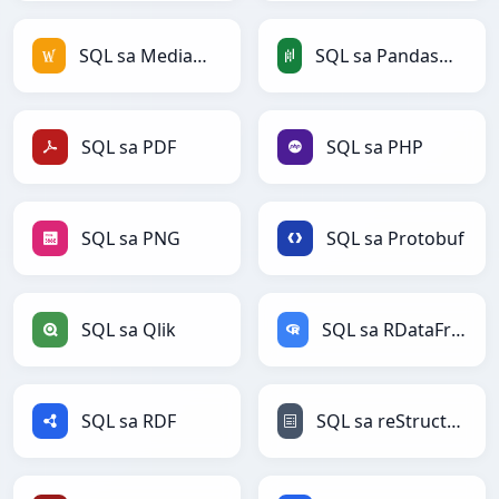
SQL sa MediaWiki
SQL sa PandasDataFrame
SQL sa PDF
SQL sa PHP
SQL sa PNG
SQL sa Protobuf
SQL sa Qlik
SQL sa RDataFrame
SQL sa RDF
SQL sa reStructuredText