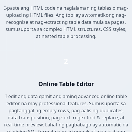
I-paste ang HTML code na naglalaman ng tables o mag-
upload ng HTML files. Ang tool ay awtomatikong nag-
recognize at nag-extract ng table data mula sa pages,
sumusuporta sa complex HTML structures, CSS styles,
at nested table processing.
2
Online Table Editor
I-edit ang data gamit ang aming advanced online table
editor na may professional features. Sumusuporta sa
pagtanggal ng empty rows, pag-aalis ng duplicates,
data transposition, pag-sort, regex find & replace, at
real-time preview. Lahat ng pagbabago ay automatic na
nagiging SQL format na may tumpak at maaasahang