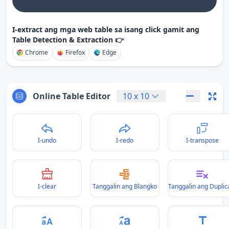
I-extract ang mga web table sa isang click gamit ang
Table Detection & Extraction 👉
Chrome
Firefox
Edge
Online Table Editor
10
x
10
I-undo
I-redo
I-transpose
I-clear
Tanggalin ang Blangko
Tanggalin ang Duplic