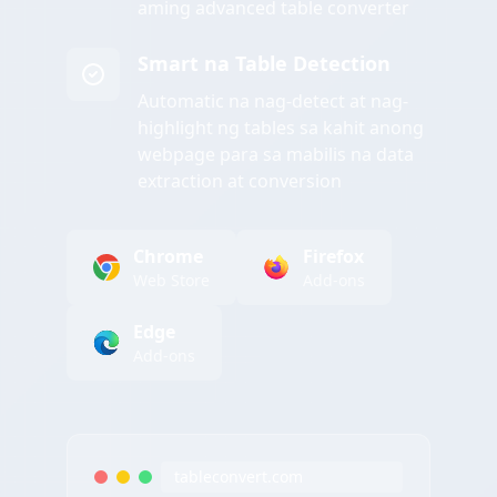
aming advanced table converter
Smart na Table Detection
Automatic na nag-detect at nag-
highlight ng tables sa kahit anong
webpage para sa mabilis na data
extraction at conversion
Chrome
Firefox
Web Store
Add-ons
Edge
Add-ons
tableconvert.com