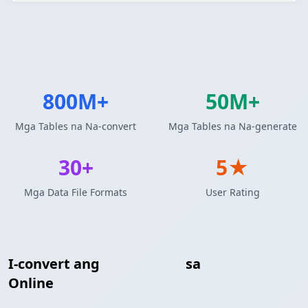
800M+
50M+
Mga Tables na Na-convert
Mga Tables na Na-generate
30+
5★
Mga Data File Formats
User Rating
I-convert ang
HTML Table
sa
Insert SQL
Online