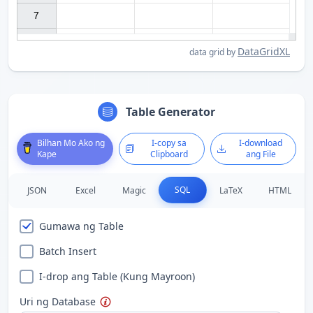
7

DataGridXL
data grid by
Table Generator
Bilhan Mo Ako ng
I-copy sa
I-download
Kape
Clipboard
ang File
SQL
JSON
Excel
Magic
LaTeX
HTML
Gumawa ng Table
Batch Insert
I-drop ang Table (Kung Mayroon)
Uri ng Database