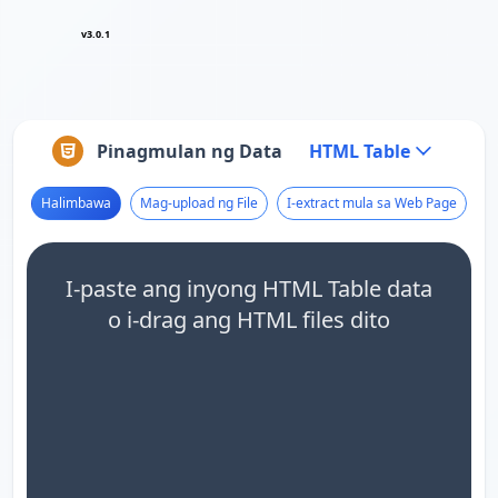
v3.0.1
Pinagmulan ng Data
HTML Table
Halimbawa
Mag-upload ng File
I-extract mula sa Web Page
I-paste ang inyong HTML Table data
o i-drag ang HTML files dito