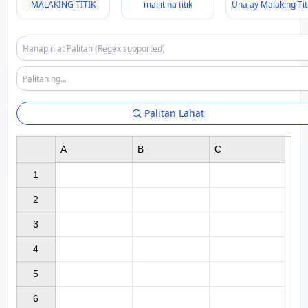
MALAKING TITIK
maliit na titik
Una ay Malaking Tit
Palitan Lahat
A
B
C
1

2

3

4

5

6
