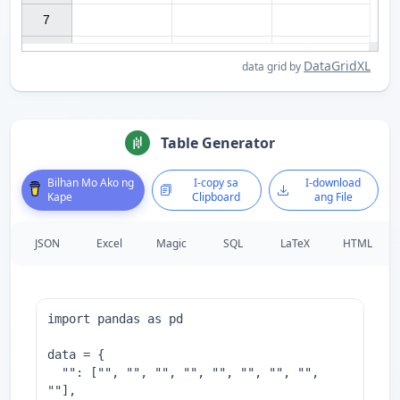
7

DataGridXL
data grid by
Table Generator
Bilhan Mo Ako ng
I-copy sa
I-download
Kape
Clipboard
ang File
JSON
Excel
Magic
SQL
LaTeX
HTML