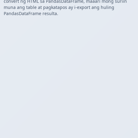
convert ng HTML sa PandasDataFrame, maaari mong suriin
muna ang table at pagkatapos ay i-export ang huling
PandasDataFrame resulta.