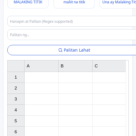
MALAKING TITIK
maliit na titik
Una ay Malaking Tit
Palitan Lahat
A
B
C
1

2

3

4

5

6
