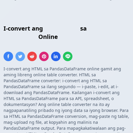
I-convert ang
HTML Table
sa
Pandas
DataFrame
Online
I-convert ang HTML sa PandasDataFrame online gamit ang
aming libreng online table converter. HTML sa
PandasDataFrame converter: i-convert ang HTML sa
PandasDataFrame sa ilang segundo — i-paste, i-edit, at i-
download ang PandasDataFrame. Kailangan i-convert ang
HTML sa PandasDataFrame para sa API, spreadsheet, o
dokumentasyon? Ang online table converter na ito ay
nagpapanatiling pribado ng iyong data sa iyong browser. Para
sa HTML sa PandasDataFrame conversion, mag-paste ng table,
mag-upload ng file, at kopyahin ang malinis na
PandasDataFrame output. Para mapagkakatiwalaan ang pag-