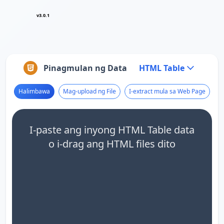
v3.0.1
Pinagmulan ng Data
HTML Table
Halimbawa
Mag-upload ng File
I-extract mula sa Web Page
I-paste ang inyong HTML Table data
o i-drag ang HTML files dito