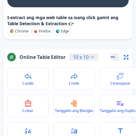
I-extract ang mga web table sa isang click gamit ang
Table Detection & Extraction 👉
Chrome
Firefox
Edge
Online Table Editor
10
x
10
I-undo
I-redo
I-transpose
I-clear
Tanggalin ang Blangko
Tanggalin ang Duplic