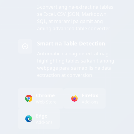
I-convert ang na-extract na tables
sa Excel, CSV, JSON, Markdown,
SQL, at marami pa gamit ang
aming advanced table converter
Smart na Table Detection
Automatic na nag-detect at nag-
highlight ng tables sa kahit anong
webpage para sa mabilis na data
extraction at conversion
Chrome
Firefox
Web Store
Add-ons
Edge
Add-ons