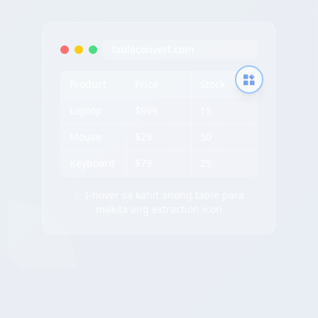
tableconvert.com
Product
Price
Stock
Laptop
$999
15
Mouse
$29
50
Keyboard
$79
25
✨ I-hover sa kahit anong table para
makita ang extraction icon