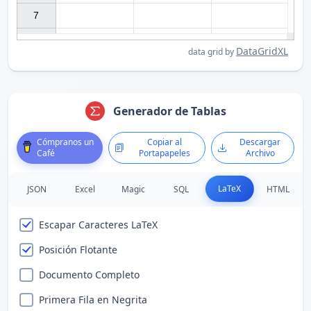
7

DataGridXL
data grid by
Generador de Tablas
Cómpranos un
Copiar al
Descargar
Café
Portapapeles
Archivo
LaTeX
JSON
Excel
Magic
SQL
HTML
Escapar Caracteres LaTeX
Posición Flotante
Documento Completo
Primera Fila en Negrita