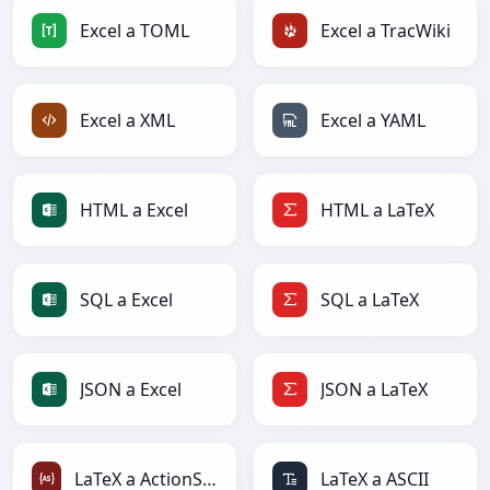
Excel a TOML
Excel a TracWiki
Excel a XML
Excel a YAML
HTML a Excel
HTML a LaTeX
SQL a Excel
SQL a LaTeX
JSON a Excel
JSON a LaTeX
LaTeX a ActionScript
LaTeX a ASCII