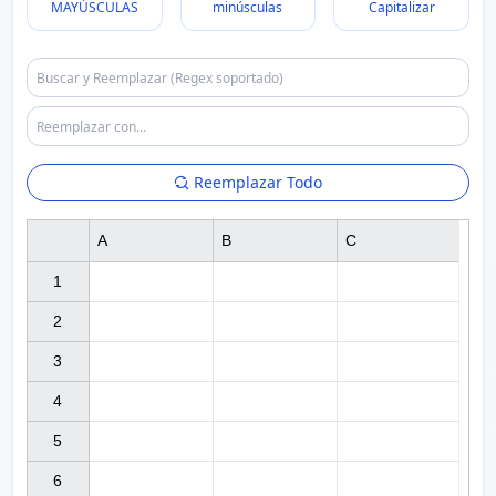
MAYÚSCULAS
minúsculas
Capitalizar
Reemplazar Todo
A
B
C
1

2

3

4

5

6
