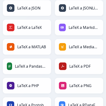
LaTeX a JSON
LaTeX a JSONLines
LaTeX a LaTeX
LaTeX a Markdown
LaTeX a MATLAB
LaTeX a MediaWiki
LaTeX a PandasDataFrame
LaTeX a PDF
LaTeX a PHP
LaTeX a PNG
LaTeX a Protobuf
LaTeX a RDataFrame