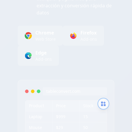
extracción y conversión rápida de
datos
Chrome
Firefox
Web Store
Add-ons
Edge
Add-ons
tableconvert.com
Product
Price
Stock
Laptop
$999
15
Mouse
$29
50