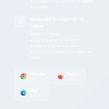
con nuestro convertidor de tablas
avanzado
Detección Inteligente de
Tablas
Detecta y resalta
automáticamente tablas en
cualquier página web para
extracción y conversión rápida de
datos
Chrome
Firefox
Web Store
Add-ons
Edge
Add-ons