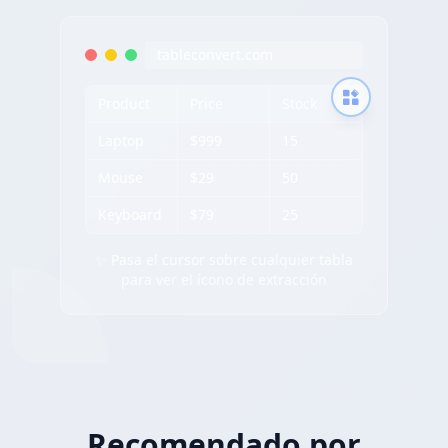
tableconvert.com
Product
Price
Stock
Laptop
$999
15
Mouse
$29
50
Keyboard
$79
25
✨ Pasa el cursor sobre cualquier tabla
para ver el ícono de extracción
Recomendado por