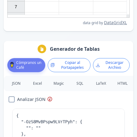
7

DataGridXL
data grid by
Generador de Tablas
Cómpranos un
Copiar al
Descargar
Café
Portapapeles
Archivo
JSON
Excel
Magic
SQL
LaTeX
HTML
Analizar JSON