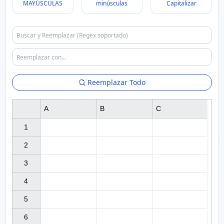
MAYÚSCULAS
minúsculas
Capitalizar
Reemplazar Todo
A
B
C
1

2

3

4

5

6
