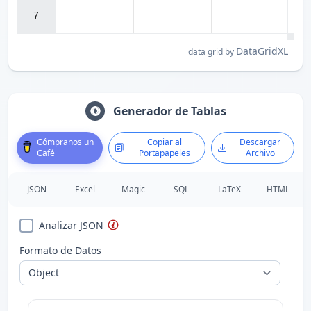
7

DataGridXL
data grid by
Generador de Tablas
Cómpranos un
Copiar al
Descargar
Café
Portapapeles
Archivo
JSON
Excel
Magic
SQL
LaTeX
HTML
Analizar JSON
Formato de Datos