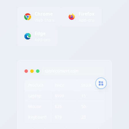
Chrome
Firefox
Web Store
Add-ons
Edge
Add-ons
tableconvert.com
Product
Price
Stock
Laptop
$999
15
Mouse
$29
50
Keyboard
$79
25