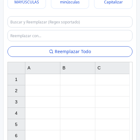
MAYÚSCULAS
minúsculas
Capitalizar
Reemplazar Todo
A
B
C
1

2

3

4

5

6
