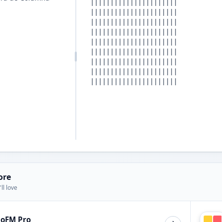
ore
ll love
ioFM Pro