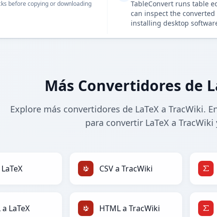
TableConvert runs table e
ks before copying or downloading
can inspect the converted 
installing desktop softwar
Más Convertidores de L
Explore más convertidores de LaTeX a TracWiki. E
para convertir LaTeX a TracWiki 
 LaTeX
CSV a TracWiki
 a LaTeX
HTML a TracWiki