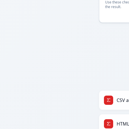
Use these chec
the result.
CSV a
HTML