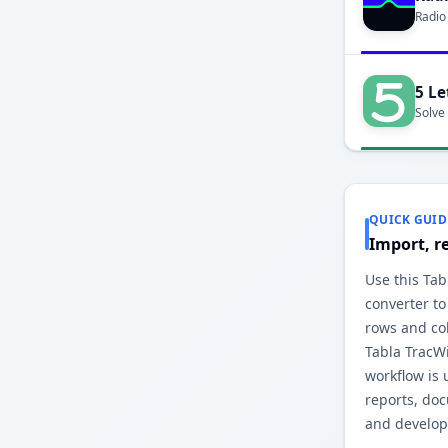
Radio
5 Le
Solve
QUICK GUID
Import, r
Use this Tab
converter to
rows and co
Tabla TracW
workflow is 
reports, do
and develop