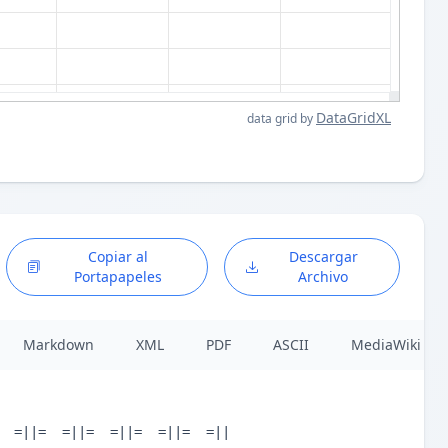
DataGridXL
data grid by
Copiar al
Descargar
Portapapeles
Archivo
Markdown
XML
PDF
ASCII
MediaWiki