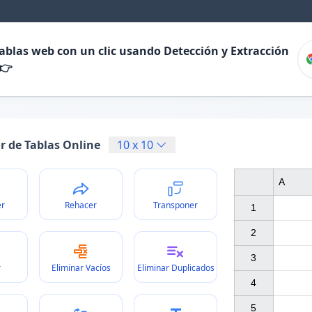
tablas web con un clic usando Detección y Extracción
 👉
r de Tablas Online
10
x
10
A
er
Rehacer
Transponer
1

2

3

r
Eliminar Vacíos
Eliminar Duplicados
4

5
