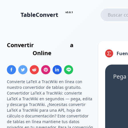
v3.0.1
TableConvert
Convertir
Tabla LaTeX
a
Tabla
TracWiki
Online
Fuen
Pega 
Convierte LaTeX a TracWiki en línea con
nuestro convertidor de tablas gratuito.
Convertidor LaTeX a TracWiki: convierte
LaTeX a TracWiki en segundos — pega, edita
y descarga TracWiki. ¿Necesitas convertir
LaTeX a TracWiki para una API, hoja de
cálculo o documentación? Este convertidor
de tablas en línea mantiene tus datos
privados en tu navegador. Para la conversión