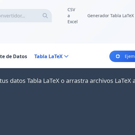
CSV
a
Generador Tabla LaTeX
Excel
te de Datos
Tabla LaTeX
Ejem
tus datos Tabla LaTeX o arrastra archivos LaTeX 