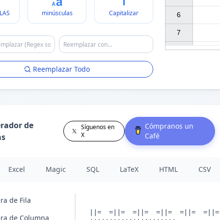
LAS
minúsculas
Capitalizar
6

7

Reemplazar Todo
rador de
Cómpranos un
Síguenos en
X
Café
as
Excel
Magic
SQL
LaTeX
HTML
CSV
ra de Fila
ra de Columna