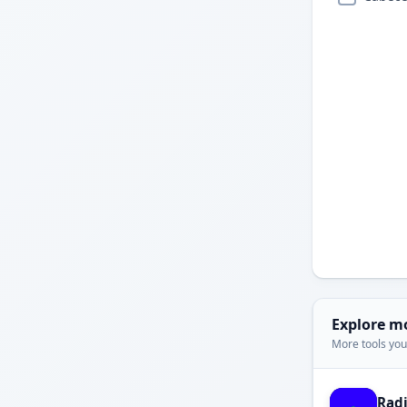
Explore m
More tools you'
Rad