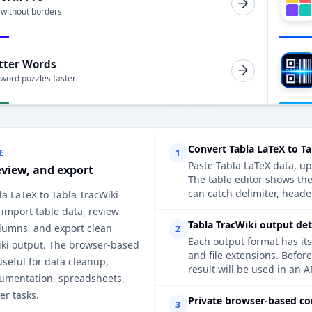
 without borders
tter Words
 word puzzles faster
Convert Tabla LaTeX to Ta
E
1
Paste Tabla LaTeX data, up
eview, and export
The table editor shows th
can catch delimiter, heade
la LaTeX to Tabla TracWiki
 import table data, review
Tabla TracWiki output det
lumns, and export clean
2
Each output format has its
iki output. The browser-based
and file extensions. Befor
useful for data cleanup,
result will be used in an A
cumentation, spreadsheets,
er tasks.
Private browser-based co
3