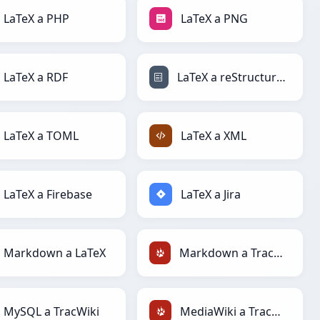
LaTeX a PHP
LaTeX a PNG
LaTeX a RDF
LaTeX a reStructuredText
LaTeX a TOML
LaTeX a XML
LaTeX a Firebase
LaTeX a Jira
Markdown a LaTeX
Markdown a TracWiki
MySQL a TracWiki
MediaWiki a TracWiki