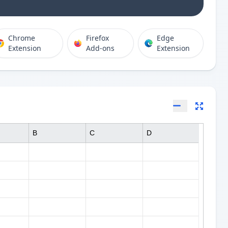
Chrome
Firefox
Edge
Extension
Add-ons
Extension
B
C
D