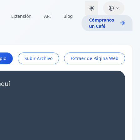
Extensión
API
Blog
Cómpranos
un Café
plo
Subir Archivo
Extraer de Página Web
aquí