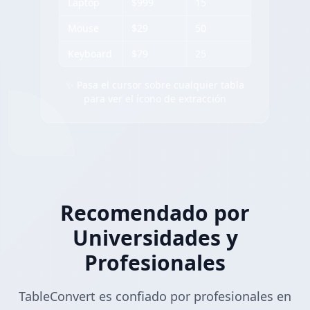
Laptop
$999
15
Mouse
$29
50
Keyboard
$79
25
✨ Pasa el cursor sobre cualquier tabla
para ver el ícono de extracción
Recomendado por
Universidades y
Profesionales
TableConvert es confiado por profesionales en