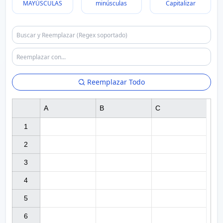
MAYÚSCULAS
minúsculas
Capitalizar
Reemplazar Todo
A
B
C
1

2

3

4

5

6
