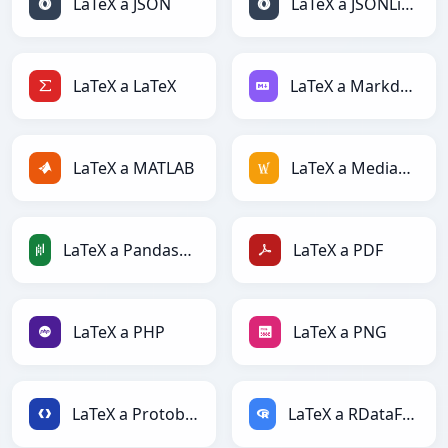
LaTeX a JSON
LaTeX a JSONLines
LaTeX a LaTeX
LaTeX a Markdown
LaTeX a MATLAB
LaTeX a MediaWiki
LaTeX a PandasDataFrame
LaTeX a PDF
LaTeX a PHP
LaTeX a PNG
LaTeX a Protobuf
LaTeX a RDataFrame