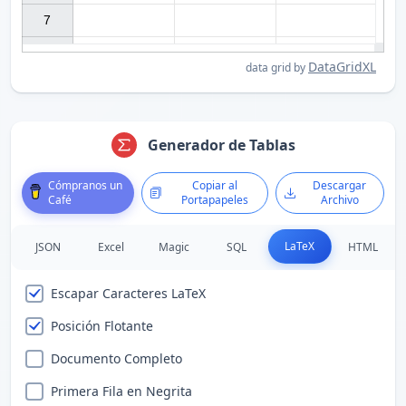
7

DataGridXL
data grid by
Generador de Tablas
Cómpranos un
Copiar al
Descargar
Café
Portapapeles
Archivo
LaTeX
JSON
Excel
Magic
SQL
HTML
Escapar Caracteres LaTeX
Posición Flotante
Documento Completo
Primera Fila en Negrita