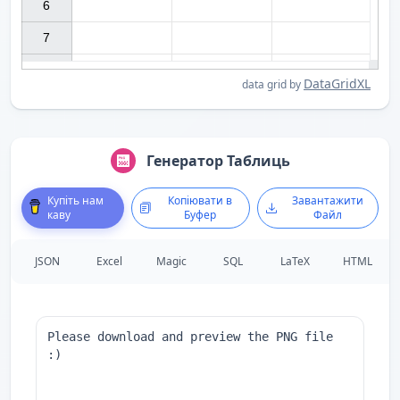
6

7

DataGridXL
data grid by
Генератор Таблиць
Купіть нам
Копіювати в
Завантажити
каву
Буфер
Файл
JSON
Excel
Magic
SQL
LaTeX
HTML