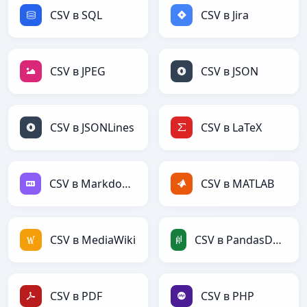
CSV в SQL
CSV в Jira
CSV в JPEG
CSV в JSON
CSV в JSONLines
CSV в LaTeX
CSV в Markdown
CSV в MATLAB
CSV в MediaWiki
CSV в PandasDataFrame
CSV в PDF
CSV в PHP