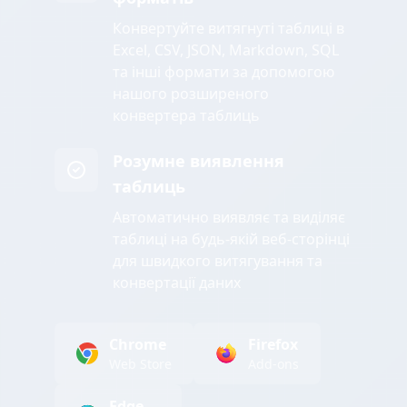
Конвертуйте витягнуті таблиці в
Excel, CSV, JSON, Markdown, SQL
та інші формати за допомогою
нашого розширеного
конвертера таблиць
Розумне виявлення
таблиць
Автоматично виявляє та виділяє
таблиці на будь-якій веб-сторінці
для швидкого витягування та
конвертації даних
Chrome
Firefox
Web Store
Add-ons
Edge