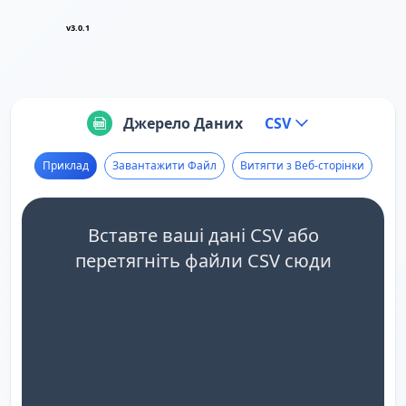
v3.0.1
Джерело Даних
CSV
Приклад
Завантажити Файл
Витягти з Веб-сторінки
Вставте ваші дані CSV або
перетягніть файли CSV сюди