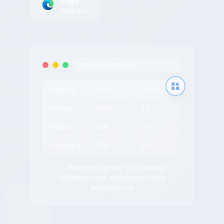
Add-ons
tableconvert.com
Product
Price
Stock
Laptop
$999
15
Mouse
$29
50
Keyboard
$79
25
✨ Наведіть курсор на будь-яку
таблицю, щоб побачити іконку
витягування