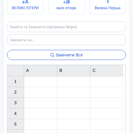
ВЕЛИКІ ЛІТЕРИ
малі літери
Велика Перша
Замінити Все
A
B
C
1

2

3

4

5
