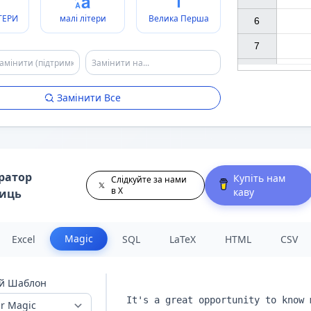
ТЕРИ
малі літери
Велика Перша
6

7

Замінити Все
ратор
Купіть нам
Слідкуйте за нами
Опис
Підтримувані JS 
в X
каву
лиць
аголовка, Також {hA} {hB} ...
Методи рядків
 поточного рядка, Також {$A} {$B} ...
Методи рядків
Magic
Excel
SQL
LaTeX
HTML
CSV
чний рядок рядком після
F
точного рядка від 1 або 100
р
р
ядків
й Шаблон
ipt код, напр: {x new Date()}