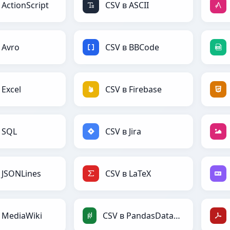
 ActionScript
CSV в ASCII
 Avro
CSV в BBCode
 Excel
CSV в Firebase
 SQL
CSV в Jira
 JSONLines
CSV в LaTeX
 MediaWiki
CSV в PandasDataFrame