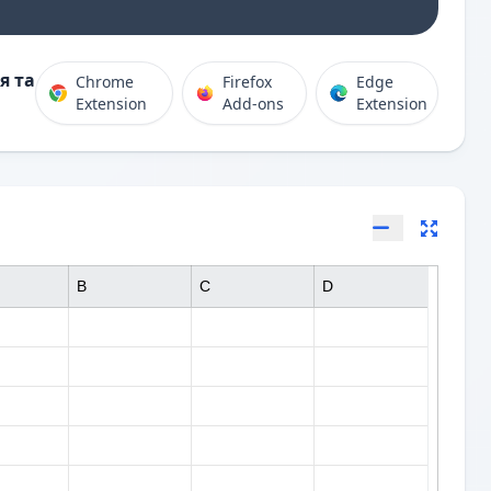
я та
Chrome
Firefox
Edge
Extension
Add-ons
Extension
B
C
D