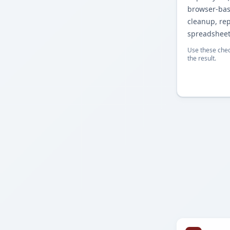
browser-base
cleanup, re
spreadsheet
Use these chec
the result.