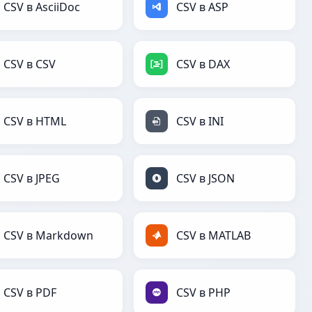
CSV в AsciiDoc
CSV в ASP
CSV в CSV
CSV в DAX
CSV в HTML
CSV в INI
CSV в JPEG
CSV в JSON
CSV в Markdown
CSV в MATLAB
CSV в PDF
CSV в PHP