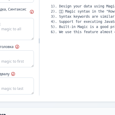
и зворотну косу риску
\
для виводу фігурних дужок {...}
дка, Синтаксис
головка
двалу
ore