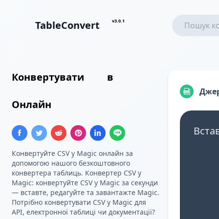
v3.0.1
TableConvert
Конвертувати
CSV
в
Користувацький Шаблон
Дже
Онлайн
Вста
Конвертуйте CSV у Magic онлайн за
допомогою нашого безкоштовного
конвертера таблиць. Конвертер CSV у
Magic: конвертуйте CSV у Magic за секунди
— вставте, редагуйте та завантажте Magic.
Потрібно конвертувати CSV у Magic для
API, електронної таблиці чи документації?