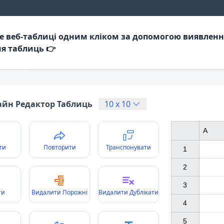
е веб-таблиці одним кліком за допомогою виявленн
я таблиць 👉
йн Редактор Таблиць
10
x
10
A
ти
Повторити
Транспонувати
1

2

3

ти
Видалити Порожні
Видалити Дублікати
4

5
