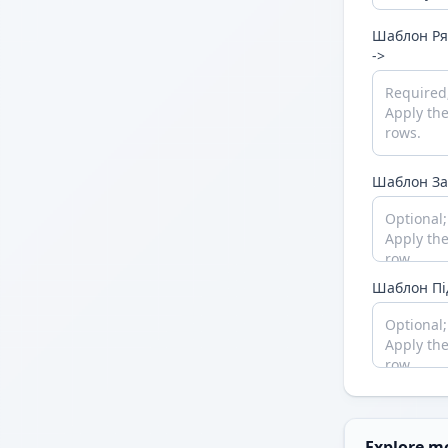
{...
\
}
Використовуват
Шаблон Ря
->
Шаблон За
Шаблон Пі
Explore m