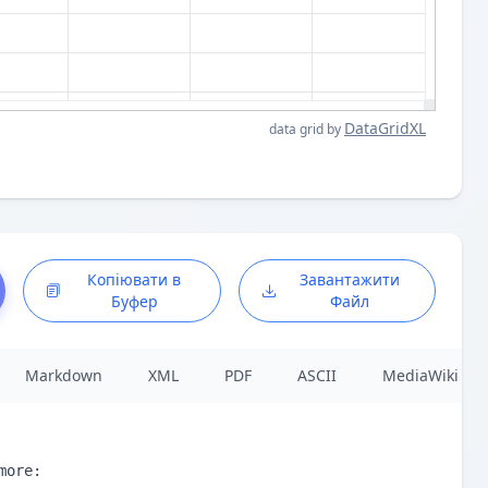
DataGridXL
data grid by
Копіювати в
Завантажити
Методи
Буфер
Файл
Markdown
XML
PDF
ASCII
MediaWiki