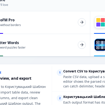
ll love
ioFM Pro
 without borders
tter Words
 word puzzles faster
Convert CSV to Користу
E
1
Paste CSV data, upload a s
eview, and export
editor shows the parsed 
can catch delimiter, heade
V to Користувацький Шаблон
 import table data, review
Користувацький Шаблон 
lumns, and export clean
2
Each output format has its
ький Шаблон output. The