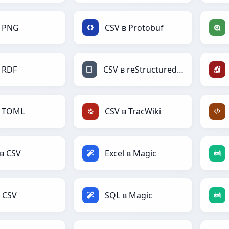
в PNG
CSV в Protobuf
 RDF
CSV в reStructuredText
в TOML
CSV в TracWiki
 в CSV
Excel в Magic
 CSV
SQL в Magic