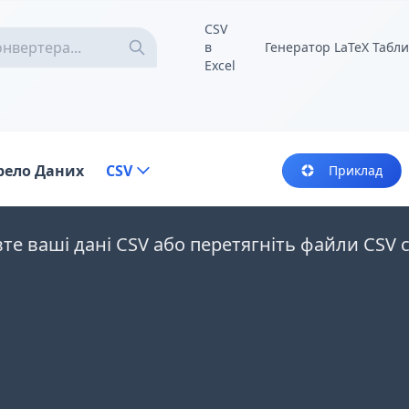
CSV
в
Генератор LaTeX Табл
Excel
рело Даних
CSV
Приклад
вте ваші дані CSV або перетягніть файли CSV