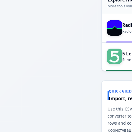
More tools you'
Rad
Radio
5 Le
Solve
QUICK GUID
Import, r
Use this CS
converter to
rows and co
Користувац