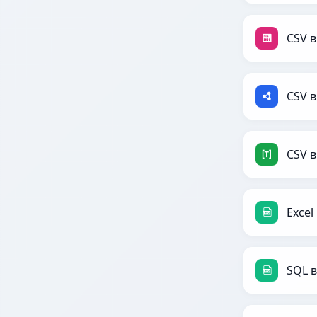
CSV 
CSV в
CSV 
Excel
SQL в