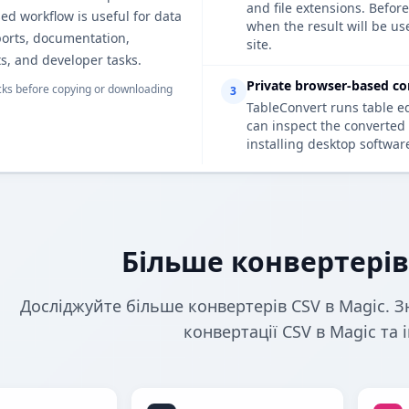
and file extensions. Befo
d workflow is useful for data
when the result will be us
ports, documentation,
site.
s, and developer tasks.
Private browser-based co
ks before copying or downloading
3
TableConvert runs table e
can inspect the converted 
installing desktop softwar
Більше конвертерів
Досліджуйте більше конвертерів CSV в Magic. З
конвертації CSV в Magic та