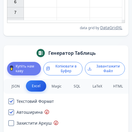
6

7

DataGridXL
data grid by
Генератор Таблиць
Купіть нам
Копіювати в
Завантажити
каву
Буфер
Файл
Excel
JSON
Magic
SQL
LaTeX
HTML
Текстовий Формат
Автоширина
Захистити Аркуш