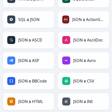
SQL в JSON
JSON в ActionScript
JSON в ASCII
JSON в AsciiDoc
JSON в ASP
JSON в Avro
JSON в BBCode
JSON в CSV
JSON в HTML
JSON в INI