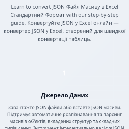
Learn to convert JSON Файл Масиву в Excel
Стандартний Формат with our step-by-step
guide. Конвертуйте JSON у Excel онлайн —
конвертер JSON у Excel, створений для швидкої
конвертації таблиць.
1
Джерело Даних
Завантажте JSON файли або вставте JSON масиви.
Підтримує автоматичне розпізнавання та парсинг
масивів об'єктів, вкладених структур та складних
типів даних. Інструмент інтелектуально валідує JSON