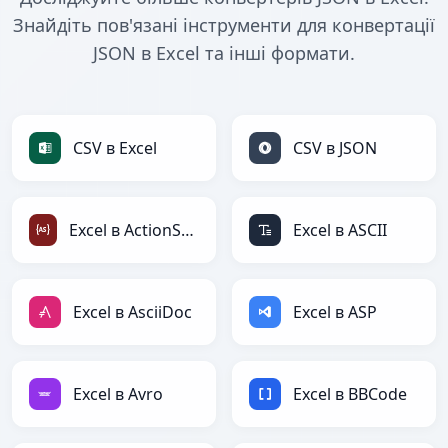
Знайдіть пов'язані інструменти для конвертації
JSON в Excel та інші формати.
CSV в Excel
CSV в JSON
Excel в ActionScript
Excel в ASCII
Excel в AsciiDoc
Excel в ASP
Excel в Avro
Excel в BBCode