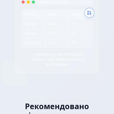
tableconvert.com
Product
Price
Stock
Laptop
$999
15
Mouse
$29
50
Keyboard
$79
25
✨ Наведіть курсор на будь-яку
таблицю, щоб побачити іконку
витягування
Рекомендовано