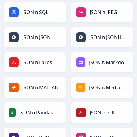
JSON в SQL
JSON в JPEG
JSON в JSON
JSON в JSONLines
JSON в LaTeX
JSON в Markdown
JSON в MATLAB
JSON в MediaWiki
JSON в PandasDataFrame
JSON в PDF