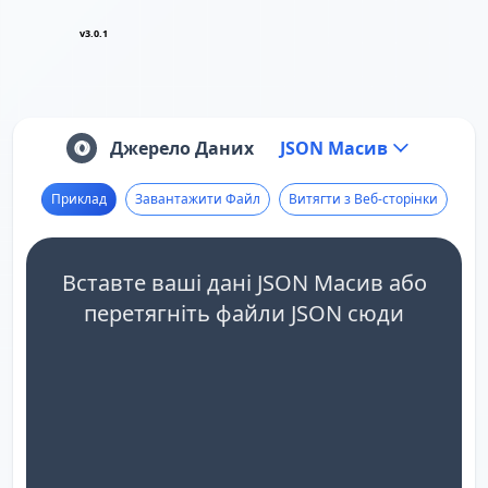
v3.0.1
Джерело Даних
JSON Масив
Приклад
Завантажити Файл
Витягти з Веб-сторінки
Вставте ваші дані JSON Масив або
перетягніть файли JSON сюди