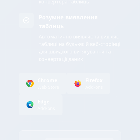
конвертера таблиць
Розумне виявлення
таблиць
Автоматично виявляє та виділяє
таблиці на будь-якій веб-сторінці
для швидкого витягування та
конвертації даних
Chrome
Firefox
Web Store
Add-ons
Edge
Add-ons