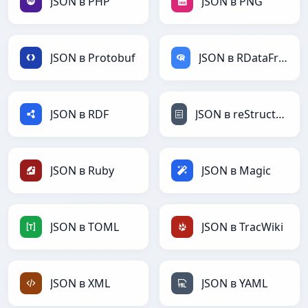
JSON в PHP
JSON в PNG
JSON в Protobuf
JSON в RDataFrame
JSON в RDF
JSON в reStructuredText
JSON в Ruby
JSON в Magic
JSON в TOML
JSON в TracWiki
JSON в XML
JSON в YAML