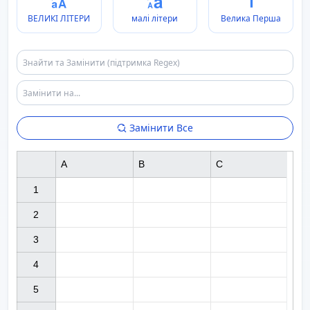
ВЕЛИКІ ЛІТЕРИ
малі літери
Велика Перша
Замінити Все
A
B
C
1

2

3

4

5
