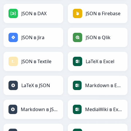
JSON в DAX
JSON в Firebase
JSON в Jira
JSON в Qlik
JSON в Textile
LaTeX в Excel
LaTeX в JSON
Markdown в Excel
Markdown в JSON
MediaWiki в Excel