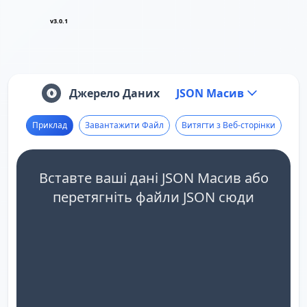
v3.0.1
Джерело Даних
JSON Масив
Приклад
Завантажити Файл
Витягти з Веб-сторінки
Вставте ваші дані JSON Масив або
перетягніть файли JSON сюди