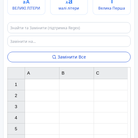
ВЕЛИКІ ЛІТЕРИ
малі літери
Велика Перша
Замінити Все
A
B
C
1

2

3

4

5
