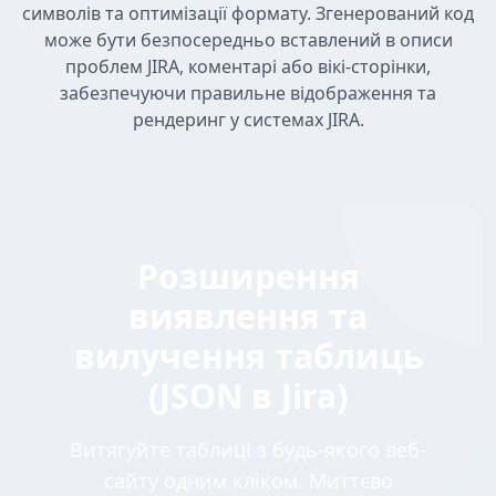
символів та оптимізації формату. Згенерований код
може бути безпосередньо вставлений в описи
проблем JIRA, коментарі або вікі-сторінки,
забезпечуючи правильне відображення та
рендеринг у системах JIRA.
Розширення
виявлення та
вилучення таблиць
(JSON в Jira)
Витягуйте таблиці з будь-якого веб-
сайту одним кліком. Миттєво