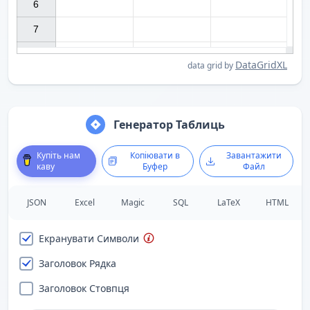
6

7

DataGridXL
data grid by
Генератор Таблиць
Купіть нам
Копіювати в
Завантажити
каву
Буфер
Файл
JSON
Excel
Magic
SQL
LaTeX
HTML
Екранувати Символи
Заголовок Рядка
Заголовок Стовпця