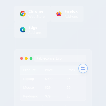
Chrome
Firefox
Web Store
Add-ons
Edge
Add-ons
tableconvert.com
Product
Price
Stock
Laptop
$999
15
Mouse
$29
50
Keyboard
$79
25