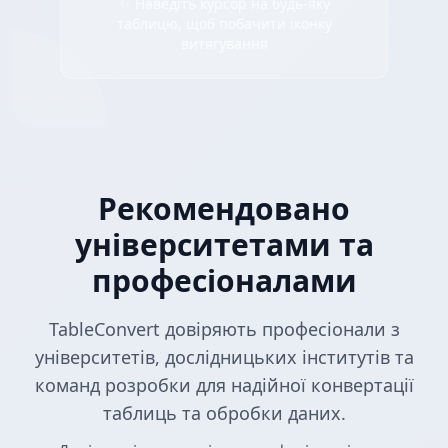
✨ Наведіть курсор на будь-яку
таблицю, щоб побачити іконку
витягування
Рекомендовано
університетами та
професіоналами
TableConvert довіряють професіонали з
університетів, дослідницьких інститутів та
команд розробки для надійної конвертації
таблиць та обробки даних.