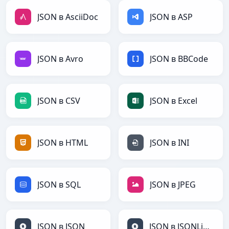
JSON в AsciiDoc
JSON в ASP
JSON в Avro
JSON в BBCode
JSON в CSV
JSON в Excel
JSON в HTML
JSON в INI
JSON в SQL
JSON в JPEG
JSON в JSON
JSON в JSONLines