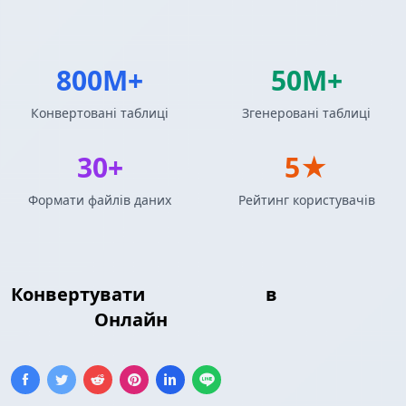
800M+
50M+
Конвертовані таблиці
Згенеровані таблиці
30+
5★
Формати файлів даних
Рейтинг користувачів
Конвертувати
JSON Масив
в
Jira
Таблиця
Онлайн