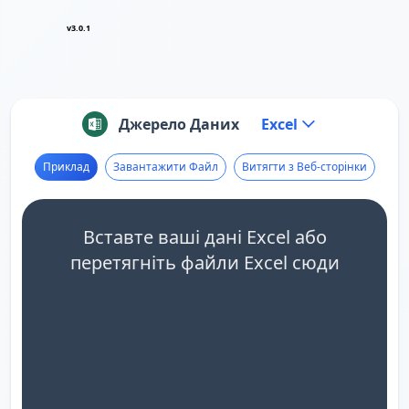
v3.0.1
Джерело Даних
Excel
Приклад
Завантажити Файл
Витягти з Веб-сторінки
Вставте ваші дані Excel або
перетягніть файли Excel сюди