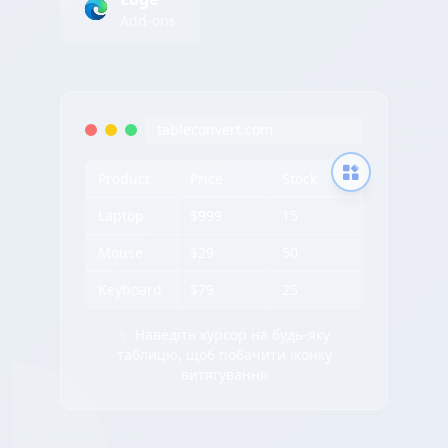
Add-ons
tableconvert.com
Product
Price
Stock
Laptop
$999
15
Mouse
$29
50
Keyboard
$79
25
✨ Наведіть курсор на будь-яку
таблицю, щоб побачити іконку
витягування