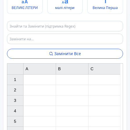
ВЕЛИКІ ЛІТЕРИ
малі літери
Велика Перша
Замінити Все
A
B
C
1

2

3

4

5
