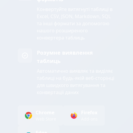
Конвертуйте витягнуті таблиці в
Excel, CSV, JSON, Markdown, SQL
та інші формати за допомогою
нашого розширеного
конвертера таблиць
Розумне виявлення
таблиць
Автоматично виявляє та виділяє
таблиці на будь-якій веб-сторінці
для швидкого витягування та
конвертації даних
Chrome
Firefox
Web Store
Add-ons
Edge