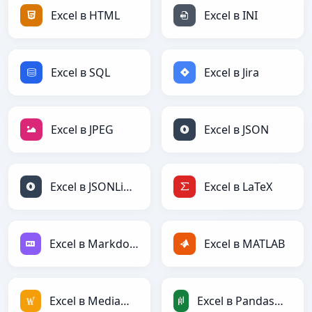
Excel в HTML
Excel в INI
Excel в SQL
Excel в Jira
Excel в JPEG
Excel в JSON
Excel в JSONLines
Excel в LaTeX
Excel в Markdown
Excel в MATLAB
Excel в MediaWiki
Excel в PandasDataFrame