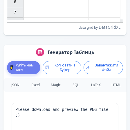
6

7

DataGridXL
data grid by
Генератор Таблиць
Купіть нам
Копіювати в
Завантажити
каву
Буфер
Файл
JSON
Excel
Magic
SQL
LaTeX
HTML