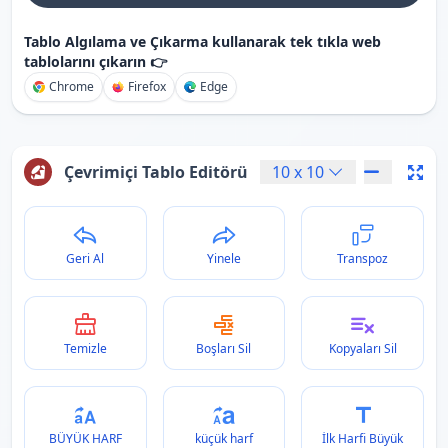
Tablo Algılama ve Çıkarma kullanarak tek tıkla web
tablolarını çıkarın 👉
Chrome
Firefox
Edge
Çevrimiçi Tablo Editörü
10
x
10
Geri Al
Yinele
Transpoz
Temizle
Boşları Sil
Kopyaları Sil
BÜYÜK HARF
küçük harf
İlk Harfi Büyük