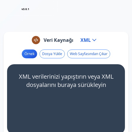
v3.0.1
Veri Kaynağı
XML
Örnek
Dosya Yükle
Web Sayfasından Çıkar
XML verilerinizi yapıştırın veya XML
dosyalarını buraya sürükleyin