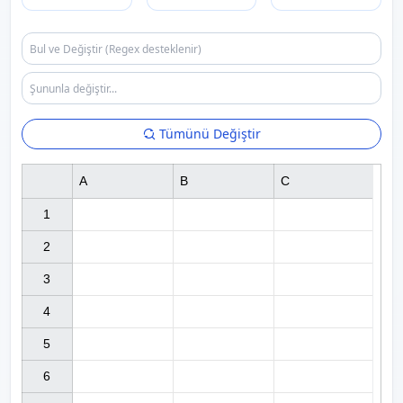
Tümünü Değiştir
A
B
C
1

2

3

4

5

6
