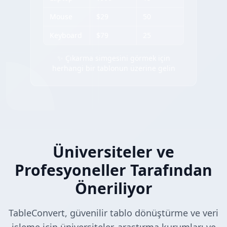
Mouse
$29
50
Keyboard
$79
25
✨ Çıkarma simgesini görmek için
herhangi bir tablonun üzerine gelin
Üniversiteler ve
Profesyoneller Tarafından
Öneriliyor
TableConvert, güvenilir tablo dönüştürme ve veri