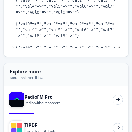
Explore more
More tools you'll love
RadioFM Pro
Radio without borders
TiPDF
Everyday PDF tools