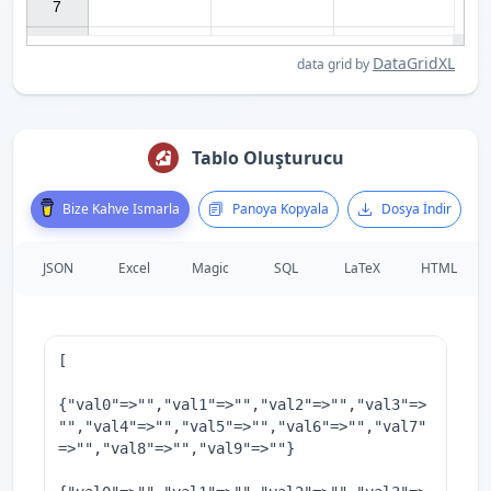
7

DataGridXL
data grid by
Tablo Oluşturucu
Bize Kahve Ismarla
Panoya Kopyala
Dosya İndir
JSON
Excel
Magic
SQL
LaTeX
HTML