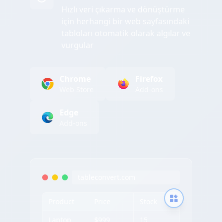
Hızlı veri çıkarma ve dönüştürme
için herhangi bir web sayfasındaki
tabloları otomatik olarak algılar ve
vurgular
Chrome
Firefox
Web Store
Add-ons
Edge
Add-ons
tableconvert.com
Product
Price
Stock
Laptop
$999
15