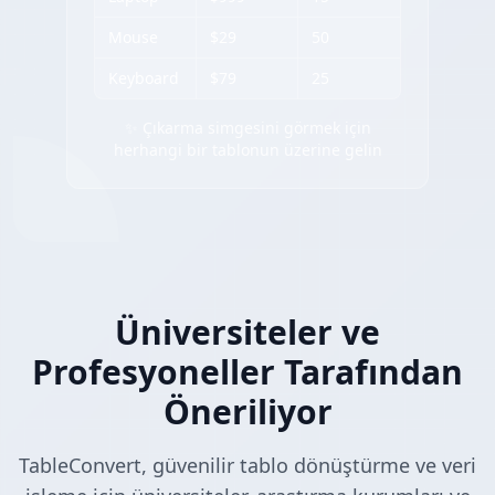
Mouse
$29
50
Keyboard
$79
25
✨ Çıkarma simgesini görmek için
herhangi bir tablonun üzerine gelin
Üniversiteler ve
Profesyoneller Tarafından
Öneriliyor
TableConvert, güvenilir tablo dönüştürme ve veri