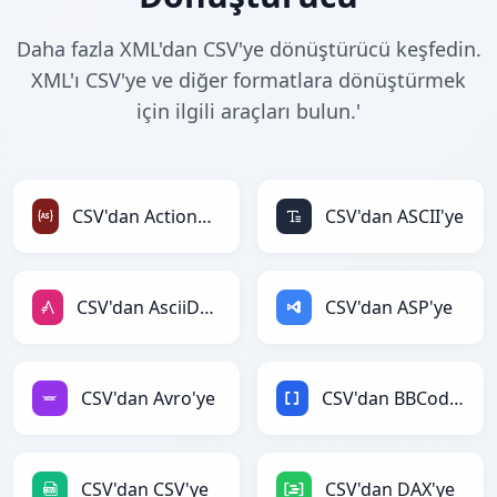
Daha fazla XML'dan CSV'ye dönüştürücü keşfedin.
XML'ı CSV'ye ve diğer formatlara dönüştürmek
için ilgili araçları bulun.'
CSV'dan ActionScript'ye
CSV'dan ASCII'ye
CSV'dan AsciiDoc'ye
CSV'dan ASP'ye
CSV'dan Avro'ye
CSV'dan BBCode'ye
CSV'dan CSV'ye
CSV'dan DAX'ye