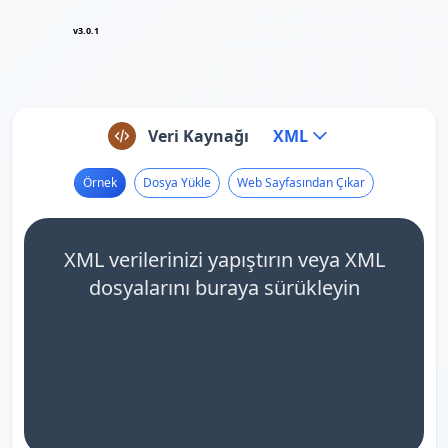
v3.0.1
Veri Kaynağı
XML
Örnek
Dosya Yükle
Web Sayfasından Çıkar
XML verilerinizi yapıştırın veya XML
dosyalarını buraya sürükleyin