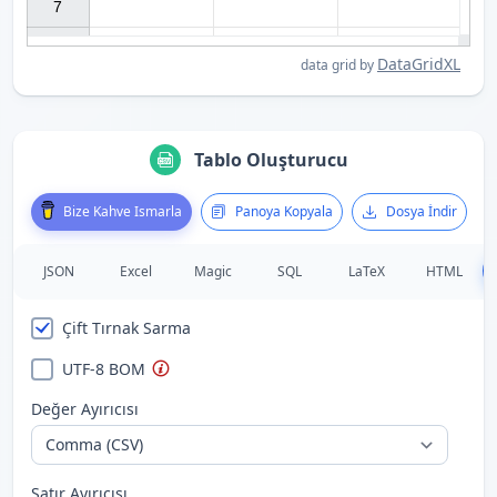
7

DataGridXL
data grid by
Tablo Oluşturucu
Bize Kahve Ismarla
Panoya Kopyala
Dosya İndir
JSON
Excel
Magic
SQL
LaTeX
HTML
Çift Tırnak Sarma
UTF-8 BOM
Değer Ayırıcısı
Satır Ayırıcısı