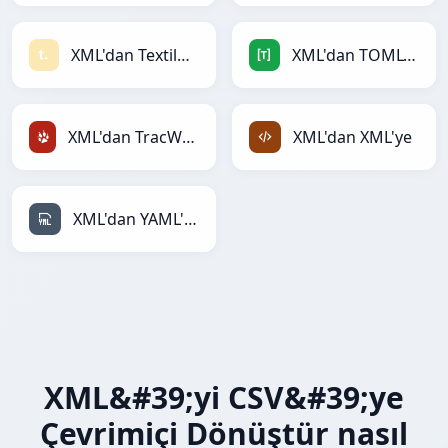
XML'dan Textile'ye
XML'dan TOML'ye
XML'dan TracWiki'ye
XML'dan XML'ye
XML'dan YAML'ye
XML&#39;yi CSV&#39;ye
Çevrimiçi Dönüştür nasıl