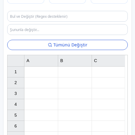
Tümünü Değiştir
A
B
C
1

2

3

4

5

6
