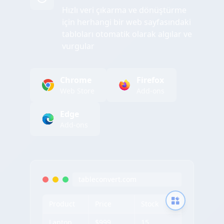
Hızlı veri çıkarma ve dönüştürme
için herhangi bir web sayfasındaki
tabloları otomatik olarak algılar ve
vurgular
Chrome
Firefox
Web Store
Add-ons
Edge
Add-ons
tableconvert.com
Product
Price
Stock
Laptop
$999
15