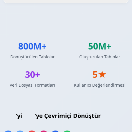
800M+
50M+
Dönüştürülen Tablolar
Oluşturulan Tablolar
30+
5★
Veri Dosyası Formatları
Kullanıcı Değerlendirmesi
XML
'yi
CSV
'ye Çevrimiçi Dönüştür