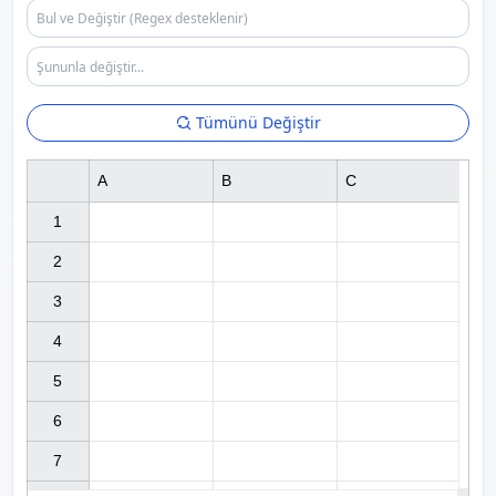
Tümünü Değiştir
A
B
C
1

2

3

4

5

6

7
