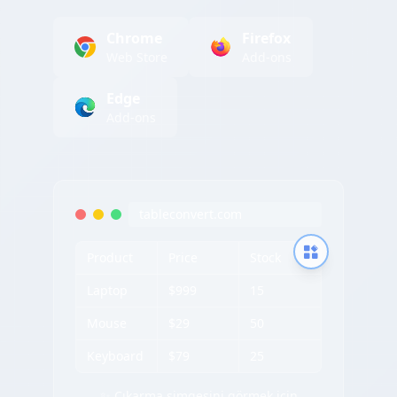
Chrome
Firefox
Web Store
Add-ons
Edge
Add-ons
tableconvert.com
Product
Price
Stock
Laptop
$999
15
Mouse
$29
50
Keyboard
$79
25
✨ Çıkarma simgesini görmek için