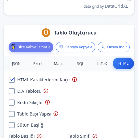
DataGridXL
data grid by
Tablo Oluşturucu
Bize Kahve Ismarla
Panoya Kopyala
Dosya İndir
HTML
JSON
Excel
Magic
SQL
LaTeX
HTML Karakterlerini Kaçır
DIV Tablosu
Kodu Sıkıştır
Tablo Başı Yapısı
Sütun Başlığı
Tablo Başlığı
Tablo Sınıfı