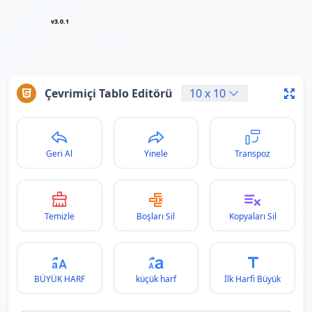
v3.0.1
Çevrimiçi Tablo Editörü
10
x
10
Geri Al
Yinele
Transpoz
Temizle
Boşları Sil
Kopyaları Sil
BÜYÜK HARF
küçük harf
İlk Harfi Büyük