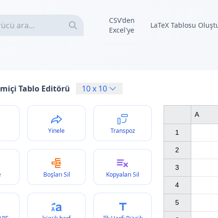
CSV'den
LaTeX Tablosu Oluşt
Excel'ye
miçi Tablo Editörü
10
x
10
A
Yinele
Transpoz
1

2

3

e
Boşları Sil
Kopyaları Sil
4

5
