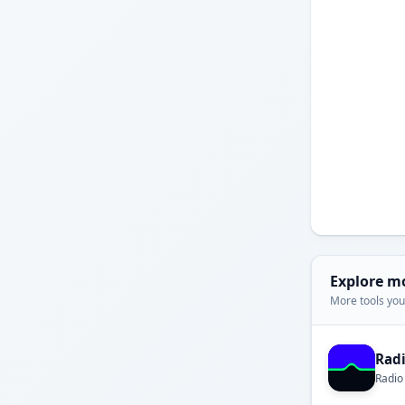
Explore m
More tools you'
Rad
Radio