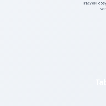
TracWiki dosy
ver
Ta