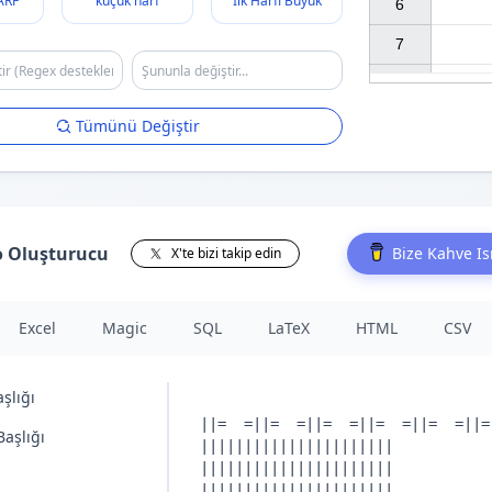
ARF
küçük harf
İlk Harfi Büyük
6

7

Tümünü Değiştir
o Oluşturucu
Bize Kahve I
X'te bizi takip edin
Excel
Magic
SQL
LaTeX
HTML
CSV
aşlığı
aşlığı