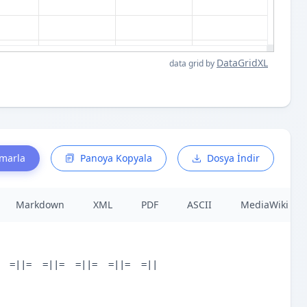
DataGridXL
data grid by
smarla
Panoya Kopyala
Dosya İndir
Markdown
XML
PDF
ASCII
MediaWiki