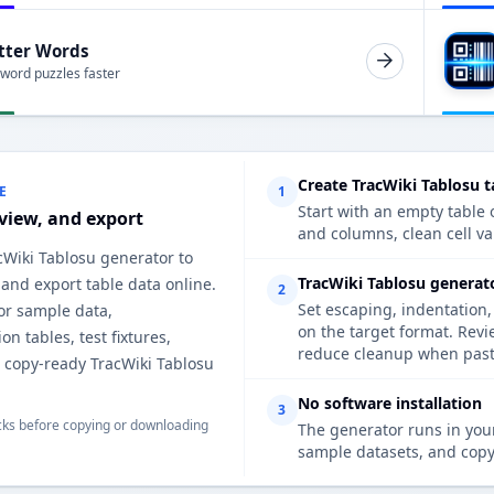
tter Words
 word puzzles faster
Create TracWiki Tablosu t
E
1
Start with an empty table o
eview, and export
and columns, clean cell va
cWiki Tablosu generator to
TracWiki Tablosu generat
, and export table data online.
2
Set escaping, indentation,
for sample data,
on the target format. Rev
n tables, test fixtures,
reduce cleanup when pasti
d copy-ready TracWiki Tablosu
No software installation
3
ks before copying or downloading
The generator runs in your
sample datasets, and copy