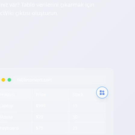
ız var? Tablo verilerini çıkarmak için
cWiki çıktısı oluşturun.
tableconvert.com
Product
Price
Stock
Laptop
$999
15
Mouse
$29
50
Keyboard
$79
25