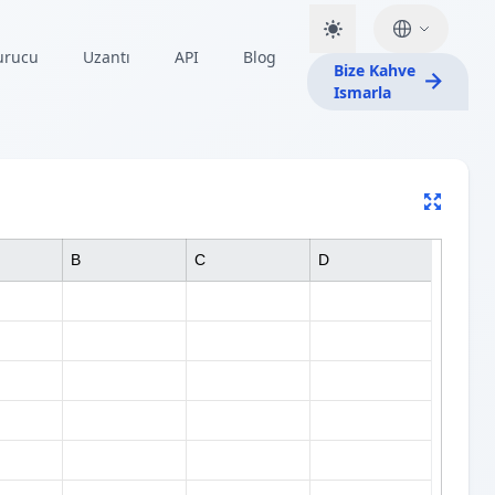
urucu
Uzantı
API
Blog
Bize Kahve
Ismarla
B
C
D