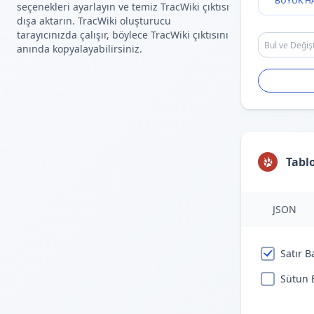
BÜYÜK H
seçenekleri ayarlayın ve temiz TracWiki çıktısı
dışa aktarın. TracWiki oluşturucu
tarayıcınızda çalışır, böylece TracWiki çıktısını
anında kopyalayabilirsiniz.
Tabl
JSON
Satır B
Sütun B