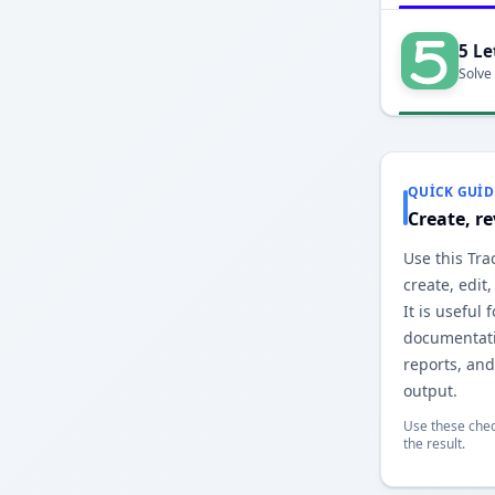
5 Le
Solve
QUICK GUID
Create, r
Use this Tra
create, edit
It is useful 
documentatio
reports, an
output.
Use these chec
the result.