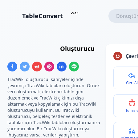
v3.0.1
TableConvert
TracWiki Tablosu
Oluşturucu
Çevri
TracWiki oluşturucu: saniyeler içinde
Geri Al
çevrimiçi TracWiki tabloları oluşturun. Örnek
veri oluşturmak, elektronik tablo gibi
düzenlemek ve TracWiki çıktınızı dışa
aktarmak veya kopyalamak için bu TracWiki
oluşturucuyu kullanın. Bu TracWiki
Temizl
oluşturucu, belgeler, testler ve elektronik
tablolar için TracWiki tabloları oluşturmanıza
yardımcı olur. Bir TracWiki oluşturucuya
ihtiyacınız varsa, verileri yapıştırın,