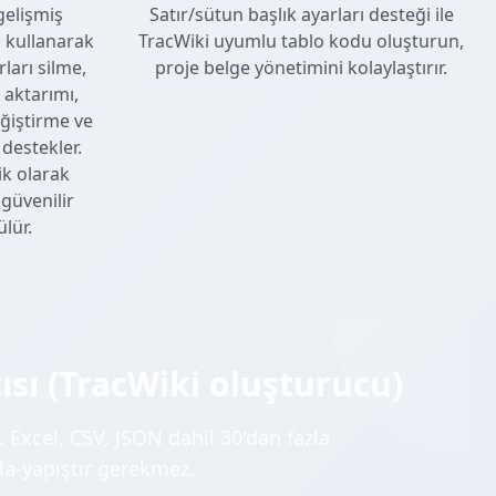
gelişmiş
Satır/sütun başlık ayarları desteği ile
 kullanarak
TracWiki uyumlu tablo kodu oluşturun,
rları silme,
proje belge yönetimini kolaylaştırır.
 aktarımı,
ğiştirme ve
destekler.
ik olarak
güvenilir
lür.
sı (TracWiki oluşturucu)
. Excel, CSV, JSON dahil 30'dan fazla
a-yapıştır gerekmez.