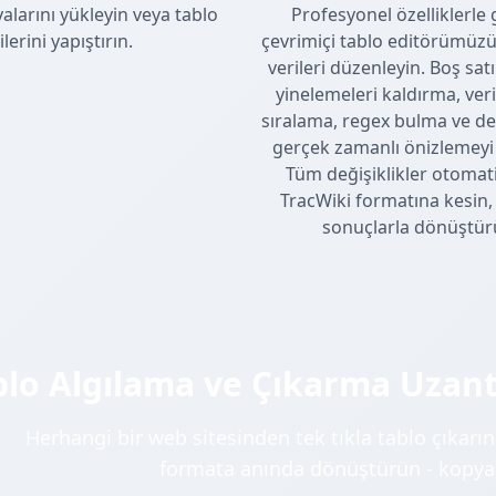
alarını yükleyin veya tablo
Profesyonel özelliklerle 
ilerini yapıştırın.
çevrimiçi tablo editörümüzü
verileri düzenleyin. Boş satı
yinelemeleri kaldırma, veri
sıralama, regex bulma ve de
gerçek zamanlı önizlemeyi 
Tüm değişiklikler otomat
TracWiki formatına kesin, 
sonuçlarla dönüştürü
blo Algılama ve Çıkarma Uzantı
Herhangi bir web sitesinden tek tıkla tablo çıkarın
formata anında dönüştürün - kopyal