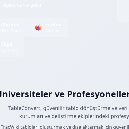
algılar ve vurgular
Chrome
Firefox
Web Store
Add-ons
Edge
Add-ons
niversiteler ve Profesyonelle
TableConvert, güvenilir tablo dönüştürme ve veri i
kurumları ve geliştirme ekiplerindeki profesy
TracWiki tabloları oluşturmak ve dışa aktarmak için güvenil