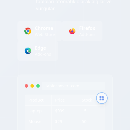
tabloları otomatik olarak algılar ve
vurgular
Chrome
Firefox
Web Store
Add-ons
Edge
Add-ons
tableconvert.com
Product
Price
Stock
Laptop
$999
15
Mouse
$29
50