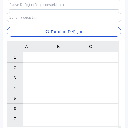
Tümünü Değiştir
A
B
C
1

2

3

4

5

6

7
