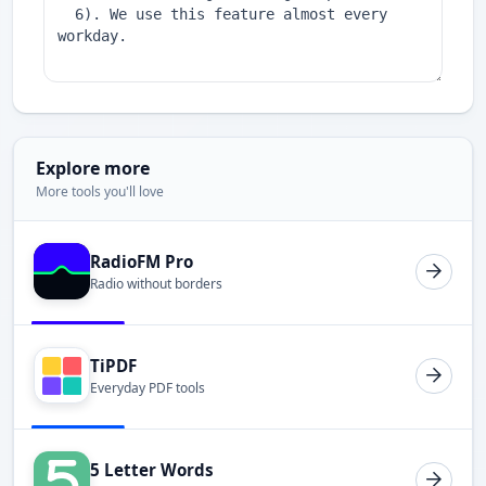
Explore more
More tools you'll love
RadioFM Pro
Radio without borders
TiPDF
Everyday PDF tools
5 Letter Words