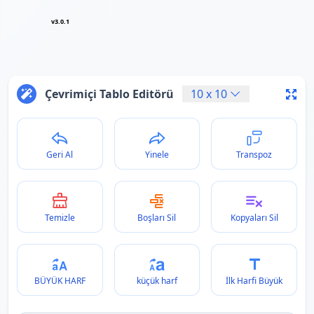
v3.0.1
Çevrimiçi Tablo Editörü
10
x
10
Geri Al
Yinele
Transpoz
Temizle
Boşları Sil
Kopyaları Sil
BÜYÜK HARF
küçük harf
İlk Harfi Büyük