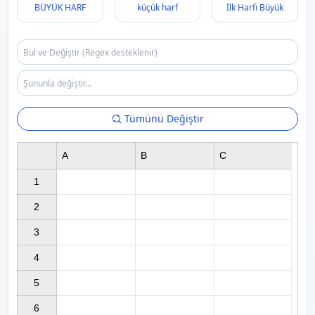
BÜYÜK HARF
küçük harf
İlk Harfi Büyük
Tümünü Değiştir
A
B
C
1

2

3

4

5

6
