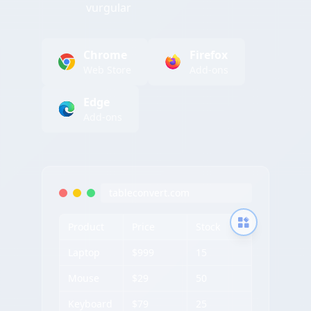
vurgular
Chrome
Firefox
Web Store
Add-ons
Edge
Add-ons
tableconvert.com
Product
Price
Stock
Laptop
$999
15
Mouse
$29
50
Keyboard
$79
25