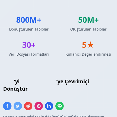
800M+
50M+
Dönüştürülen Tablolar
Oluşturulan Tablolar
30+
5★
Veri Dosyası Formatları
Kullanıcı Değerlendirmesi
XML
'yi
ASCII Tablosu
'ye Çevrimiçi
Dönüştür
Ücretsiz çevrimiçi tablo dönüştürücümüzle XML dosyasını