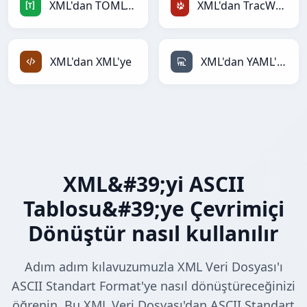
XML'dan TOML'ye
XML'dan TracWiki'ye
XML'dan XML'ye
XML'dan YAML'ye
XML&#39;yi ASCII
Tablosu&#39;ye Çevrimiçi
Dönüştür nasıl kullanılır
Adım adım kılavuzumuzla XML Veri Dosyası'ı
ASCII Standart Format'ye nasıl dönüştüreceğinizi
öğrenin. Bu XML Veri Dosyası'dan ASCII Standart