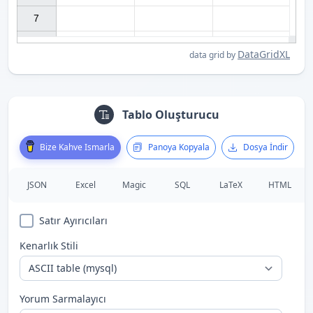
7

DataGridXL
data grid by
Tablo Oluşturucu
Bize Kahve Ismarla
Panoya Kopyala
Dosya İndir
JSON
Excel
Magic
SQL
LaTeX
HTML
Satır Ayırıcıları
Kenarlık Stili
Yorum Sarmalayıcı