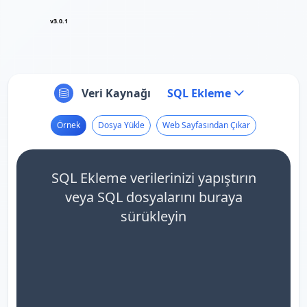
v3.0.1
Veri Kaynağı
SQL Ekleme
Örnek
Dosya Yükle
Web Sayfasından Çıkar
SQL Ekleme verilerinizi yapıştırın
veya SQL dosyalarını buraya
sürükleyin