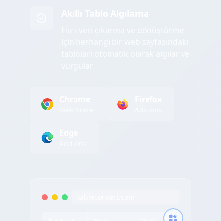
Akıllı Tablo Algılama
Hızlı veri çıkarma ve dönüştürme
için herhangi bir web sayfasındaki
tabloları otomatik olarak algılar ve
vurgular
Chrome
Firefox
Web Store
Add-ons
Edge
Add-ons
tableconvert.com