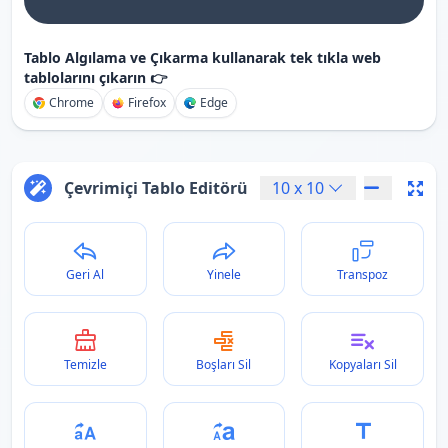
Tablo Algılama ve Çıkarma kullanarak tek tıkla web
tablolarını çıkarın 👉
Chrome
Firefox
Edge
Çevrimiçi Tablo Editörü
10
x
10
Geri Al
Yinele
Transpoz
Temizle
Boşları Sil
Kopyaları Sil