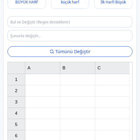
BÜYÜK HARF
küçük harf
İlk Harfi Büyük
Tümünü Değiştir
A
B
C
1

2

3

4

5

6
