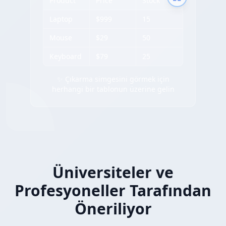
Product
Price
Stock
Laptop
$999
15
Mouse
$29
50
Keyboard
$79
25
✨ Çıkarma simgesini görmek için
herhangi bir tablonun üzerine gelin
Üniversiteler ve
Profesyoneller Tarafından
Öneriliyor