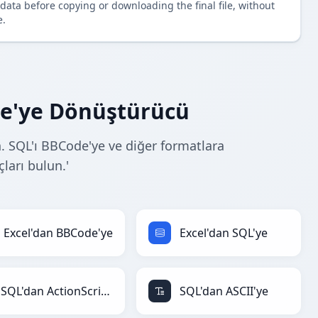
data before copying or downloading the final file, without
e.
de'ye Dönüştürücü
 SQL'ı BBCode'ye ve diğer formatlara
çları bulun.'
Excel'dan BBCode'ye
Excel'dan SQL'ye
SQL'dan ActionScript'ye
SQL'dan ASCII'ye