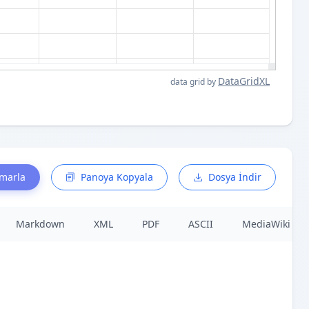
DataGridXL
data grid by
smarla
Panoya Kopyala
Dosya İndir
Markdown
XML
PDF
ASCII
MediaWiki