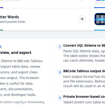
tter Words
 word puzzles faster
Convert SQL Ekleme to B
E
1
Paste SQL Ekleme data, upl
eview, and export
The table editor shows th
can catch delimiter, heade
L Ekleme to BBCode Tablosu
 import table data, review
BBCode Tablosu output de
lumns, and export clean
2
Each output format has its
osu output. The browser-
and file extensions. Befo
ow is useful for data
result will be used in an A
ports, documentation,
s, and developer tasks.
Private browser-based co
3
TableConvert runs table e
ks before copying or downloading