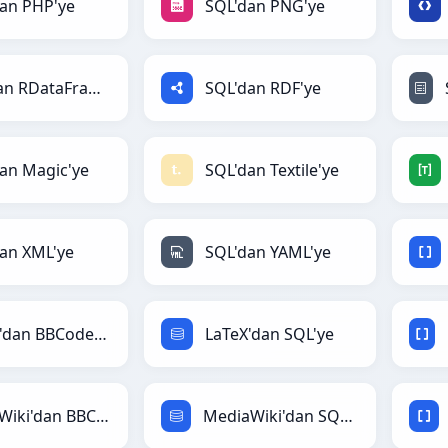
an PHP'ye
SQL'dan PNG'ye
SQL'dan RDataFrame'ye
SQL'dan RDF'ye
an Magic'ye
SQL'dan Textile'ye
an XML'ye
SQL'dan YAML'ye
LaTeX'dan BBCode'ye
LaTeX'dan SQL'ye
MediaWiki'dan BBCode'ye
MediaWiki'dan SQL'ye