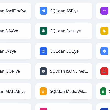
an AsciiDoc'ye
SQL'dan ASP'ye
an DAX'ye
SQL'dan Excel'ye
an INI'ye
SQL'dan SQL'ye
an JSON'ye
SQL'dan JSONLines'ye
dan MATLAB'ye
SQL'dan MediaWiki'ye