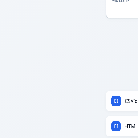
the result.
CSV'd