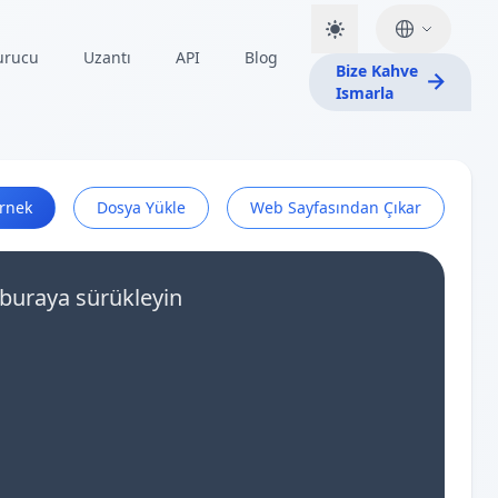
urucu
Uzantı
API
Blog
Bize Kahve
Ismarla
rnek
Dosya Yükle
Web Sayfasından Çıkar
ı buraya sürükleyin