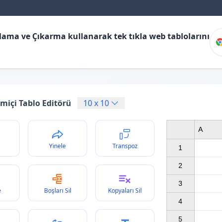
ılama ve Çıkarma kullanarak tek tıkla web tablolarını
miçi Tablo Editörü
10
x
10
A
Yinele
Transpoz
1

2

3

e
Boşları Sil
Kopyaları Sil
4

5
