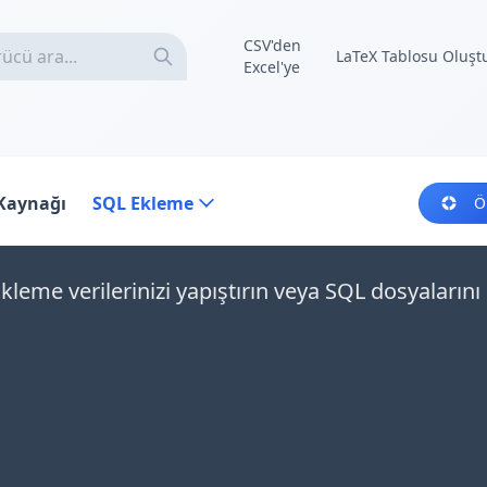
CSV'den
LaTeX Tablosu Oluşt
Excel'ye
 Kaynağı
SQL Ekleme
Ö
kleme verilerinizi yapıştırın veya SQL dosyaların