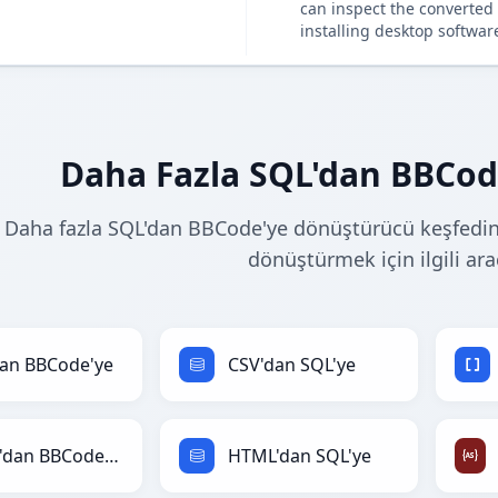
can inspect the converted 
installing desktop softwar
Daha Fazla SQL'dan BBCo
Daha fazla SQL'dan BBCode'ye dönüştürücü keşfedin.
dönüştürmek için ilgili ara
an BBCode'ye
CSV'dan SQL'ye
HTML'dan BBCode'ye
HTML'dan SQL'ye