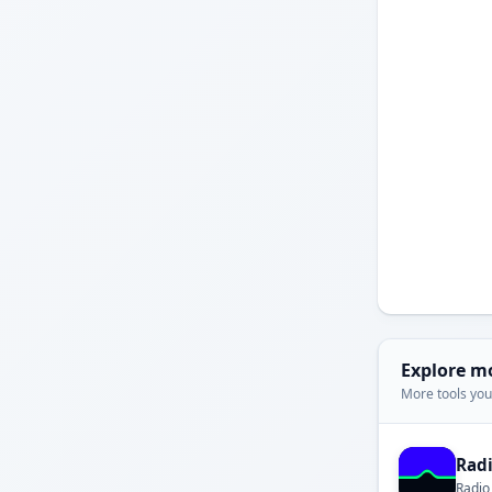
Explore m
More tools you'
Rad
Radio