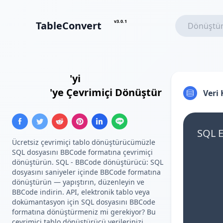
v3.0.1
TableConvert
SQL Ekleme
'yi
BBCode
Tablosu
'ye Çevrimiçi Dönüştür
Veri
SQL E
Ücretsiz çevrimiçi tablo dönüştürücümüzle
SQL dosyasını BBCode formatına çevrimiçi
dönüştürün. SQL - BBCode dönüştürücü: SQL
dosyasını saniyeler içinde BBCode formatına
dönüştürün — yapıştırın, düzenleyin ve
BBCode indirin. API, elektronik tablo veya
dokümantasyon için SQL dosyasını BBCode
formatına dönüştürmeniz mi gerekiyor? Bu
çevrimiçi tablo dönüştürücü verilerinizi