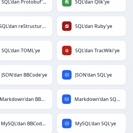
SQL'dan Protobuf'ye
SQL'dan Qlik'ye
SQL'dan reStructuredText'ye
SQL'dan Ruby'ye
SQL'dan TOML'ye
SQL'dan TracWiki'ye
JSON'dan BBCode'ye
JSON'dan SQL'ye
Markdown'dan BBCode'ye
Markdown'dan SQL'ye
MySQL'dan BBCode'ye
MySQL'dan SQL'ye