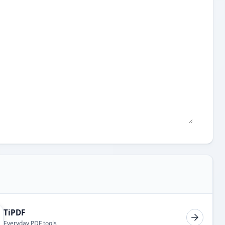
TiPDF
Everyday PDF tools