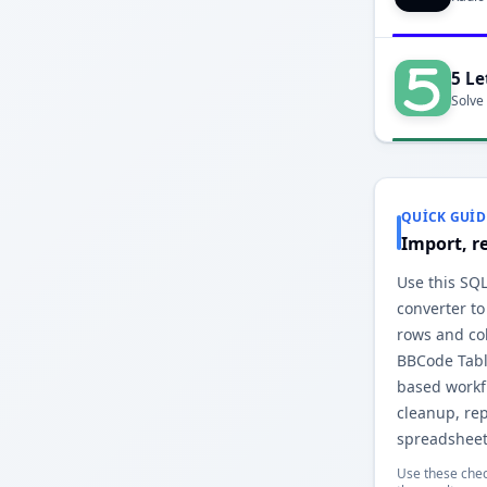
5 Le
Solve
QUICK GUID
Import, r
Use this SQ
converter to
rows and co
BBCode Tabl
based workfl
cleanup, re
spreadsheet
Use these chec