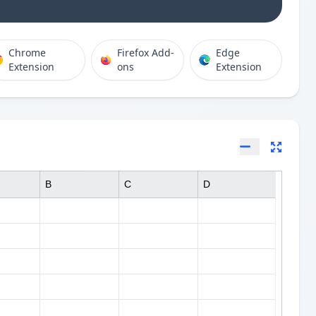
Chrome
Firefox Add-
Edge
Extension
ons
Extension
B
C
D