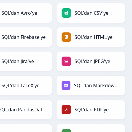
SQL'dan Avro'ye
SQL'dan CSV'ye
SQL'dan Firebase'ye
SQL'dan HTML'ye
SQL'dan Jira'ye
SQL'dan JPEG'ye
SQL'dan LaTeX'ye
SQL'dan Markdown'ye
SQL'dan PandasDataFrame'ye
SQL'dan PDF'ye