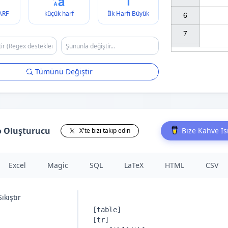
ARF
küçük harf
İlk Harfi Büyük
6

7

Tümünü Değiştir
o Oluşturucu
Bize Kahve I
X'te bizi takip edin
Excel
Magic
SQL
LaTeX
HTML
CSV
Sıkıştır