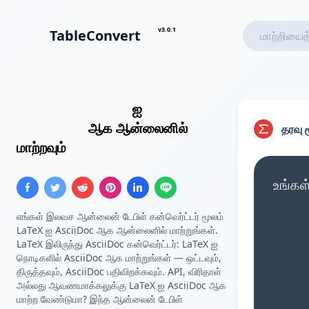
v3.0.1
TableConvert
LaTeX அட்டவணை
ஐ
AsciiDoc
அட்டவணை
ஆக ஆன்லைனில்
தரவு 
மாற்றவும்
உங்கள
எங்கள் இலவச ஆன்லைன் டேபிள் கன்வெர்ட்டர் மூலம்
LaTeX ஐ AsciiDoc ஆக ஆன்லைனில் மாற்றுங்கள்.
LaTeX இலிருந்து AsciiDoc கன்வெர்ட்டர்: LaTeX ஐ
நொடிகளில் AsciiDoc ஆக மாற்றுங்கள் — ஒட்டவும்,
திருத்தவும், AsciiDoc பதிவிறக்கவும். API, விரிதாள்
அல்லது ஆவணமாக்கலுக்கு LaTeX ஐ AsciiDoc ஆக
மாற்ற வேண்டுமா? இந்த ஆன்லைன் டேபிள்