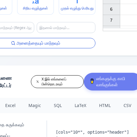
துகள்
சிறிய எழுத்துகள்
முதல் எழுத்து பெரியது
6

7

அனைத்தையும் மாற்றவும்
டவணை
எங்களுக்கு காபி
X இல் எங்களைப்
பின்தொடரவும்
வாங்குங்கள்
ட்டர்
Excel
Magic
SQL
LaTeX
HTML
CSV
ை சுருக்கவும்
லைப்பு