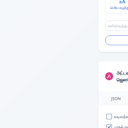
பெரிய எழுத்
அட்
ஜெனரே
JSON
வடிவத்த
முதல் த