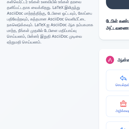
கன்வெர்ட்டர் உங்கள் உலாவியில் உங்கள் தரவை
தனிப்பட்டதாக வைக்கிறது. LaTeX இலிருந்து
AsciiDoc மாற்றத்திற்கு, டேபிளை ஒட்டவும், கோப்பை
பதிவேற்றவும், சுத்தமான AsciiDoc வெளியீட்டை
டேபிள் கண்ட
நகலெடுக்கவும். LaTeX ஐ AsciiDoc ஆக நம்பகமாக
அட்டவணைகளை
மாற்ற, நீங்கள் முதலில் டேபிளை மதிப்பாய்வு
செய்யலாம், பின்னர் இறுதி AsciiDoc முடிவை
ஏற்றுமதி செய்யலாம்.
ஆன்ல
செயல்தவி
அழிக்கவு