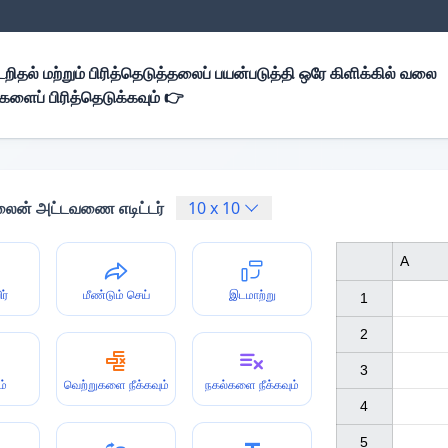
றிதல் மற்றும் பிரித்தெடுத்தலைப் பயன்படுத்தி ஒரே கிளிக்கில் வலை
ப் பிரித்தெடுக்கவும் 👉
ைன் அட்டவணை எடிட்டர்
10
x
10
A
ர்
மீண்டும் செய்
இடமாற்று
1

2

3

ம்
வெற்றுகளை நீக்கவும்
நகல்களை நீக்கவும்
4

5
