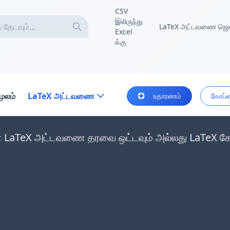
CSV
இலிருந்து
LaTeX அட்டவணை ஜெனர
Excel
க்கு
மூலம்
LaTeX அட்டவணை
உதாரணம்
கோப்ப
் LaTeX அட்டவணை தரவை ஒட்டவும் அல்லது LaTeX கோ