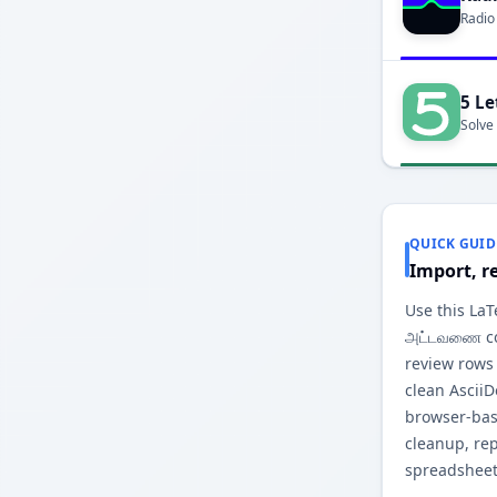
Radio
5 Le
Solve
QUICK GUID
Import, r
Use this La
அட்டவணை con
review rows
clean Ascii
browser-base
cleanup, re
spreadsheet