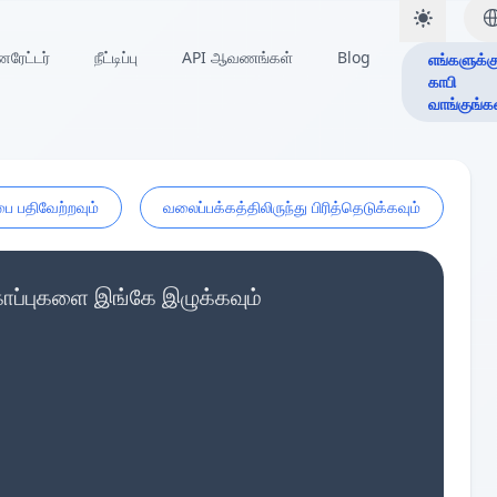
ேட்டர்
நீட்டிப்பு
API ஆவணங்கள்
Blog
எங்களுக்க
காபி
வாங்குங்க
ை பதிவேற்றவும்
வலைப்பக்கத்திலிருந்து பிரித்தெடுக்கவும்
ப்புகளை இங்கே இழுக்கவும்