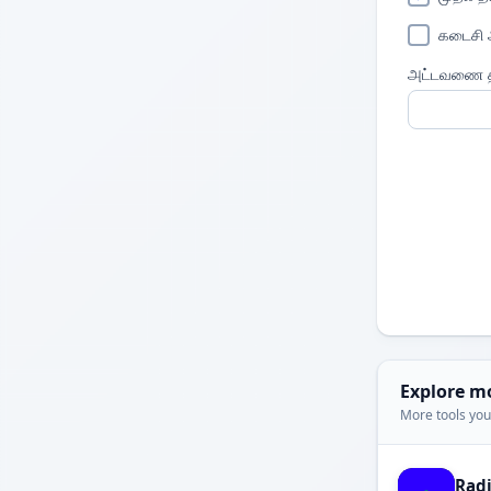
கடைசி அட
அட்டவணை த
Explore m
More tools you'
Rad