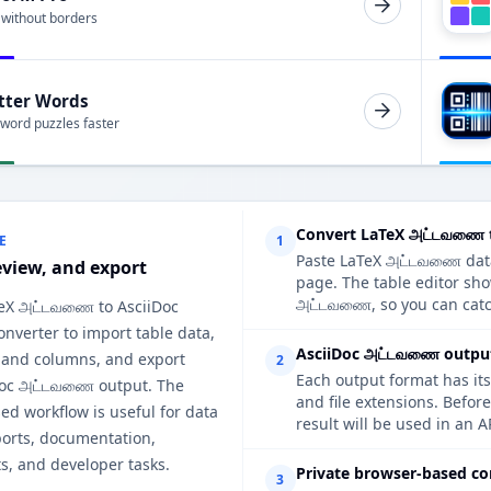
 without borders
tter Words
 word puzzles faster
Convert LaTeX அட்டவணை 
E
1
Paste LaTeX அட்டவணை data,
eview, and export
page. The table editor sh
அட்டவணை, so you can catch
TeX அட்டவணை to AsciiDoc
verter to import table data,
AsciiDoc அட்டவணை output 
 and columns, and export
2
Each output format has its
Doc அட்டவணை output. The
and file extensions. Befo
d workflow is useful for data
result will be used in an A
ports, documentation,
s, and developer tasks.
Private browser-based co
3