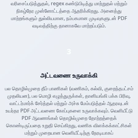
வரிசைப்படுத்துதல், regex கண்டுபிடித்து மாற்றுதல் மற்றும்
நிகழ்நேர முன்னோட்டத்தை ஆதரிக்கிறது. அனைத்து
மாற்றங்களும் துல்லியமான, நம்பகமான முடிவுகளுடன் PDF
வடிவத்திற்கு தானாகவே மாற்றப்படும்.
3
அட்டவணை உருவாக்கி
பல தொழில்முறை தீம் பாணிகள் (வணிகம், கல்வி, குறைந்தபட்சம்
முதலியன), பல மொழி எழுத்துருக்கள், தானியங்கி பக்க பிரிவு,
வாட்டர்மார்க் சேர்த்தல் மற்றும் அச்சு மேம்படுத்தல் ஆதரவுடன்
உயர்தர PDF அட்டவணை கோப்புகளை உருவாக்கவும். வெளியீட்டு
PDF ஆவணங்கள் தொழில்முறை தோற்றத்தைக்
கொண்டிருப்பதை உறுதி செய்கிறது, வணிக விளக்கக்காட்சிகள்
மற்றும் முறையான வெளியீட்டிற்கு நேரடியாகப்