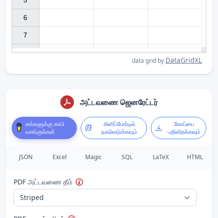
5

6

7

DataGridXL
data grid by
அட்டவணை ஜெனரேட்டர்
எங்களுக்கு காபி
கிளிப்போர்டில்
கோப்பை
வாங்குங்கள்
நகலெடுக்கவும்
பதிவிறக்கவும்
JSON
Excel
Magic
SQL
LaTeX
HTML
PDF அட்டவணை தீம்