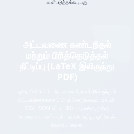
பயன்படுத்தக்கூடியது.
அட்டவணை கண்டறிதல்
மற்றும் பிரித்தெடுத்தல்
நீட்டிப்பு (LaTeX இலிருந்து
PDF)
ஒரே கிளிக்கில் எந்த வலைத்தளத்திலிருந்தும்
அட்டவணைகளைப் பிரித்தெடுக்கவும். Excel,
CSV, JSON உட்பட 30+ வடிவங்களுக்கு
உடனடியாக மாற்றவும் - நகலெடுத்து ஒட்டுதல்
தேவையில்லை.