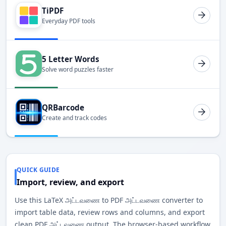
TiPDF
Everyday PDF tools
5 Letter Words
Solve word puzzles faster
QRBarcode
Create and track codes
QUICK GUIDE
Import, review, and export
Use this LaTeX அட்டவணை to PDF அட்டவணை converter to
import table data, review rows and columns, and export
clean PDF அட்டவணை output. The browser-based workflow