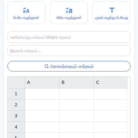
பெரிய எழுத்துகள்
சிறிய எழுத்துகள்
முதல் எழுத்து பெரியது
அனைத்தையும் மாற்றவும்
A
B
C
1

2

3

4
