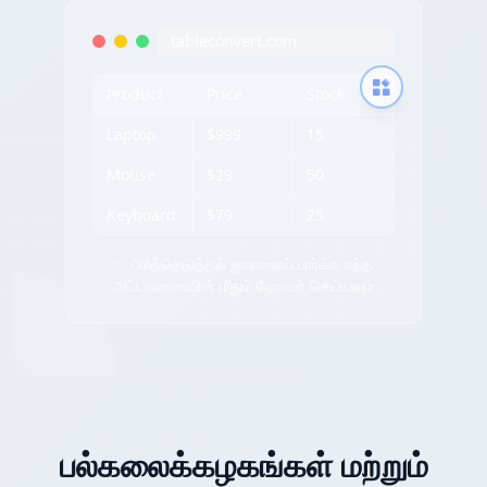
tableconvert.com
Product
Price
Stock
Laptop
$999
15
Mouse
$29
50
Keyboard
$79
25
✨ பிரித்தெடுத்தல் ஐகானைப் பார்க்க எந்த
அட்டவணையின் மீதும் ஹோவர் செய்யவும்
பல்கலைக்கழகங்கள் மற்றும்