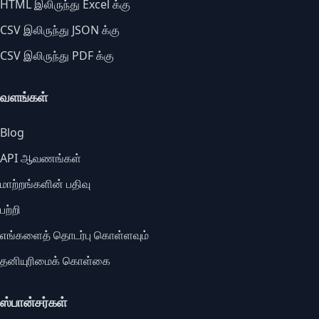
HTML இலிருந்து Excel க்கு
CSV இலிருந்து JSON க்கு
CSV இலிருந்து PDF க்கு
வளங்கள்
Blog
API ஆவணங்கள்
மாற்றங்களின் பதிவு
பற்றி
எங்களைத் தொடர்பு கொள்ளவும்
தனியுரிமைக் கொள்கை
ஸ்பான்சர்கள்