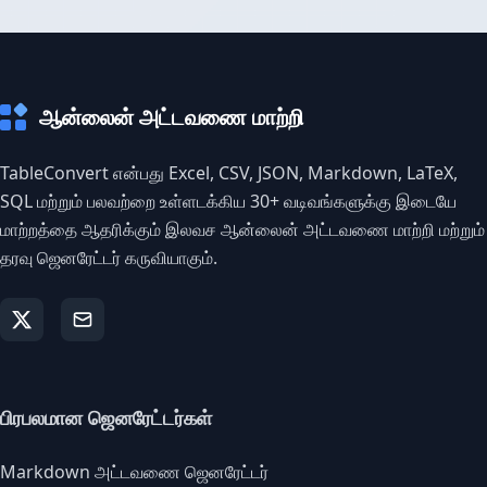
ஆன்லைன் அட்டவணை மாற்றி
TableConvert என்பது Excel, CSV, JSON, Markdown, LaTeX,
SQL மற்றும் பலவற்றை உள்ளடக்கிய 30+ வடிவங்களுக்கு இடையே
மாற்றத்தை ஆதரிக்கும் இலவச ஆன்லைன் அட்டவணை மாற்றி மற்றும்
தரவு ஜெனரேட்டர் கருவியாகும்.
பிரபலமான ஜெனரேட்டர்கள்
Markdown அட்டவணை ஜெனரேட்டர்