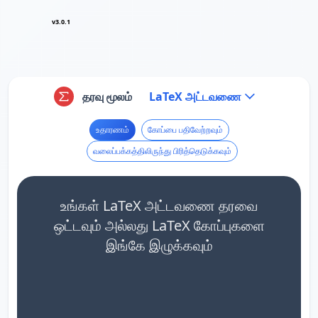
v3.0.1
தரவு மூலம்
LaTeX அட்டவணை
உதாரணம்
கோப்பை பதிவேற்றவும்
வலைப்பக்கத்திலிருந்து பிரித்தெடுக்கவும்
உங்கள் LaTeX அட்டவணை தரவை
ஒட்டவும் அல்லது LaTeX கோப்புகளை
இங்கே இழுக்கவும்