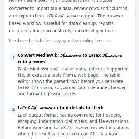
Use this MediaWiki அட்டவணை to LaTeX அட்டவணை
converter to import table data, review rows and columns,
and export clean LaTeX அட்டவணை output. The browser-
based workflow is useful for data cleanup, reports,
documentation, spreadsheets, and developer tasks.
Use these checks before copying or downloading the result.
Convert MediaWiki அட்டவணை to LaTeX அட்டவணை
1
with preview
Paste MediaWiki அட்டவணை data, upload a supported
file, or extract a table from a web page. The table
editor shows the parsed rows before you generate
LaTeX அட்டவணை, so you can catch delimiter, header,
and formatting issues early.
LaTeX அட்டவணை output details to check
2
Each output format has its own rules for headers,
escaping, indentation, delimiters, and file extensions.
Before exporting LaTeX அட்டவணை, review the options
when the result will be used in an API, database,