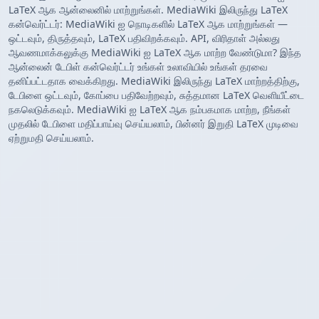
LaTeX ஆக ஆன்லைனில் மாற்றுங்கள். MediaWiki இலிருந்து LaTeX
கன்வெர்ட்டர்: MediaWiki ஐ நொடிகளில் LaTeX ஆக மாற்றுங்கள் —
ஒட்டவும், திருத்தவும், LaTeX பதிவிறக்கவும். API, விரிதாள் அல்லது
ஆவணமாக்கலுக்கு MediaWiki ஐ LaTeX ஆக மாற்ற வேண்டுமா? இந்த
ஆன்லைன் டேபிள் கன்வெர்ட்டர் உங்கள் உலாவியில் உங்கள் தரவை
தனிப்பட்டதாக வைக்கிறது. MediaWiki இலிருந்து LaTeX மாற்றத்திற்கு,
டேபிளை ஒட்டவும், கோப்பை பதிவேற்றவும், சுத்தமான LaTeX வெளியீட்டை
நகலெடுக்கவும். MediaWiki ஐ LaTeX ஆக நம்பகமாக மாற்ற, நீங்கள்
முதலில் டேபிளை மதிப்பாய்வு செய்யலாம், பின்னர் இறுதி LaTeX முடிவை
ஏற்றுமதி செய்யலாம்.