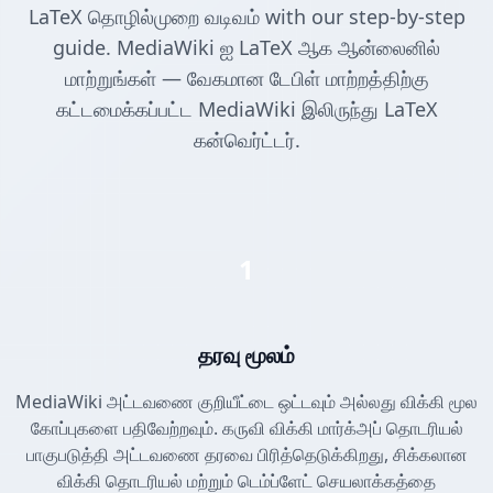
LaTeX தொழில்முறை வடிவம் with our step-by-step
guide. MediaWiki ஐ LaTeX ஆக ஆன்லைனில்
மாற்றுங்கள் — வேகமான டேபிள் மாற்றத்திற்கு
கட்டமைக்கப்பட்ட MediaWiki இலிருந்து LaTeX
கன்வெர்ட்டர்.
1
தரவு மூலம்
MediaWiki அட்டவணை குறியீட்டை ஒட்டவும் அல்லது விக்கி மூல
கோப்புகளை பதிவேற்றவும். கருவி விக்கி மார்க்அப் தொடரியல்
பாகுபடுத்தி அட்டவணை தரவை பிரித்தெடுக்கிறது, சிக்கலான
விக்கி தொடரியல் மற்றும் டெம்ப்ளேட் செயலாக்கத்தை