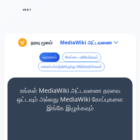
v3.0.1
தரவு மூலம்
MediaWiki அட்டவணை
உதாரணம்
கோப்பை பதிவேற்றவும்
வலைப்பக்கத்திலிருந்து பிரித்தெடுக்கவும்
உங்கள் MediaWiki அட்டவணை தரவை
ஒட்டவும் அல்லது MediaWiki கோப்புகளை
இங்கே இழுக்கவும்