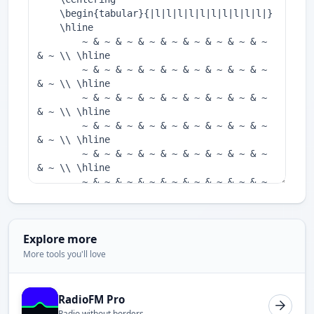
Explore more
More tools you'll love
RadioFM Pro
Radio without borders