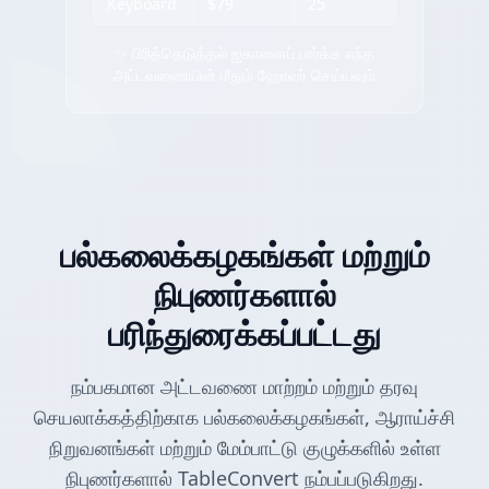
Keyboard
$79
25
✨ பிரித்தெடுத்தல் ஐகானைப் பார்க்க எந்த
அட்டவணையின் மீதும் ஹோவர் செய்யவும்
பல்கலைக்கழகங்கள் மற்றும்
நிபுணர்களால்
பரிந்துரைக்கப்பட்டது
நம்பகமான அட்டவணை மாற்றம் மற்றும் தரவு
செயலாக்கத்திற்காக பல்கலைக்கழகங்கள், ஆராய்ச்சி
நிறுவனங்கள் மற்றும் மேம்பாட்டு குழுக்களில் உள்ள
நிபுணர்களால் TableConvert நம்பப்படுகிறது.