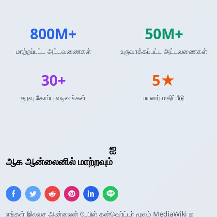
800M+
50M+
மாற்றப்பட்ட அட்டவணைகள்
உருவாக்கப்பட்ட அட்டவணைகள்
30+
5★
தரவு கோப்பு வடிவங்கள்
பயனர் மதிப்பீடு
MediaWiki அட்டவணை
ஐ
LaTeX அட்டவணை
ஆக ஆன்லைனில் மாற்றவும்
எங்கள் இலவச ஆன்லைன் டேபிள் கன்வெர்ட்டர் மூலம் MediaWiki ஐ