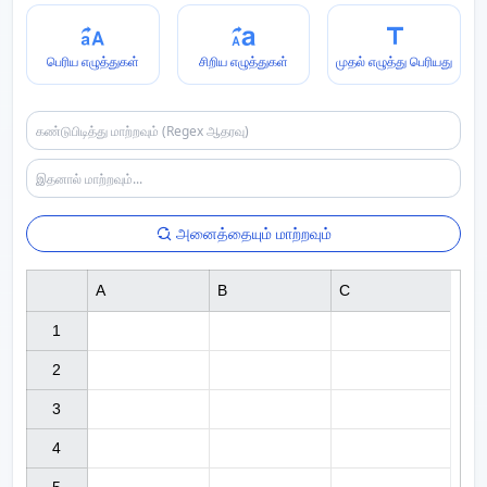
பெரிய எழுத்துகள்
சிறிய எழுத்துகள்
முதல் எழுத்து பெரியது
அனைத்தையும் மாற்றவும்
A
B
C
1

2

3

4
