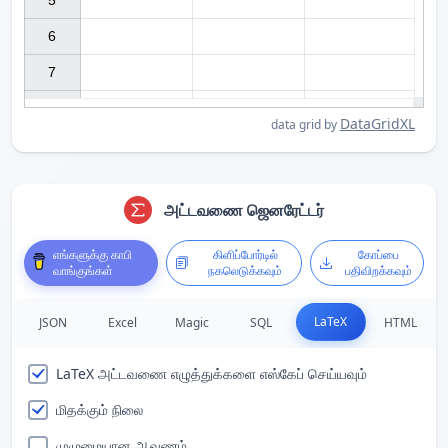
5

6

7

DataGridXL
data grid by
அட்டவணை ஜெனரேட்டர்
எங்களுக்கு காபி
கிளிப்போர்டில்
கோப்பை
வாங்குங்கள்
நகலெடுக்கவும்
பதிவிறக்கவும்
LaTeX
JSON
Excel
Magic
SQL
HTML
LaTeX அட்டவணை எழுத்துக்களை எஸ்கேப் செய்யவும்
மிதக்கும் நிலை
முழுமையான ஆவணம்