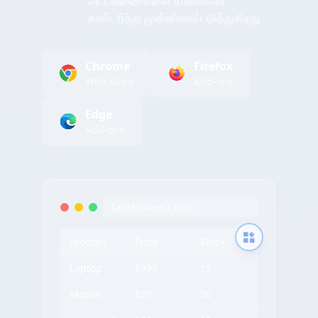
அட்டவணைகளை தானாகவே
கண்டறிந்து முன்னிலைப்படுத்துகிறது
Chrome
Firefox
Web Store
Add-ons
Edge
Add-ons
tableconvert.com
Product
Price
Stock
Laptop
$999
15
Mouse
$29
50