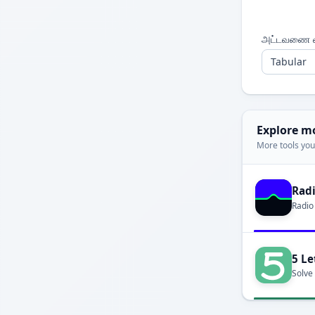
அட்டவணை
Explore m
More tools you'
Rad
Radio
5 Le
Solve