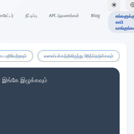
ேட்டர்
நீட்டிப்பு
API ஆவணங்கள்
Blog
எங்களுக்க
காபி
வாங்குங்க
ை பதிவேற்றவும்
வலைப்பக்கத்திலிருந்து பிரித்தெடுக்கவும்
 இங்கே இழுக்கவும்