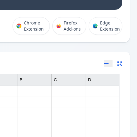
Chrome
Firefox
Edge
Extension
Add-ons
Extension
B
C
D