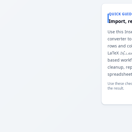
QUICK GUID
Import, r
Use this In
converter to
rows and co
LaTeX அட்ட
based workfl
cleanup, re
spreadsheet
Use these chec
the result.