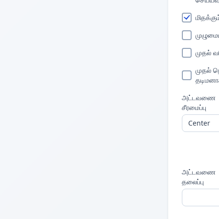
மிதக்கு
முழும
முதல் வ
முதல் 
தடிமனாக
அட்டவணை
சீரமைப்பு
அட்டவணை
தலைப்பு