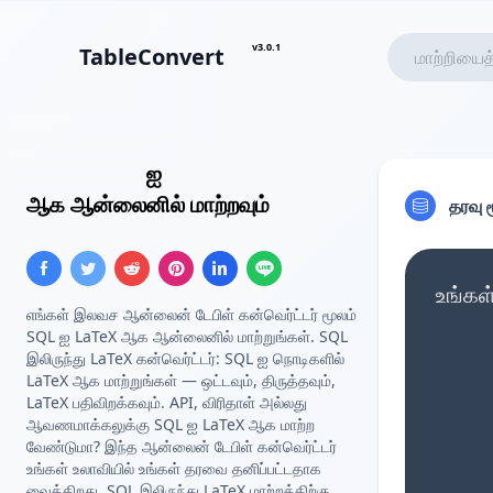
v3.0.1
TableConvert
Insert SQL
ஐ
LaTeX அட்டவணை
ஆக ஆன்லைனில் மாற்றவும்
தரவு 
உங்கள
எங்கள் இலவச ஆன்லைன் டேபிள் கன்வெர்ட்டர் மூலம்
SQL ஐ LaTeX ஆக ஆன்லைனில் மாற்றுங்கள். SQL
இலிருந்து LaTeX கன்வெர்ட்டர்: SQL ஐ நொடிகளில்
LaTeX ஆக மாற்றுங்கள் — ஒட்டவும், திருத்தவும்,
LaTeX பதிவிறக்கவும். API, விரிதாள் அல்லது
ஆவணமாக்கலுக்கு SQL ஐ LaTeX ஆக மாற்ற
வேண்டுமா? இந்த ஆன்லைன் டேபிள் கன்வெர்ட்டர்
உங்கள் உலாவியில் உங்கள் தரவை தனிப்பட்டதாக
வைக்கிறது. SQL இலிருந்து LaTeX மாற்றத்திற்கு,