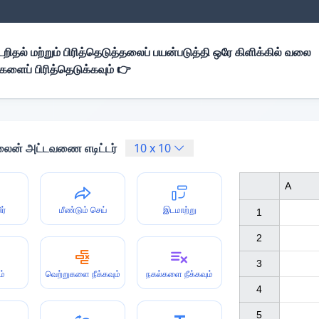
றிதல் மற்றும் பிரித்தெடுத்தலைப் பயன்படுத்தி ஒரே கிளிக்கில் வலை
ப் பிரித்தெடுக்கவும் 👉
ைன் அட்டவணை எடிட்டர்
10
x
10
A
ர்
மீண்டும் செய்
இடமாற்று
1

2

3

ம்
வெற்றுகளை நீக்கவும்
நகல்களை நீக்கவும்
4

5
