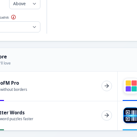
 வகை
ore
ll love
ioFM Pro
 without borders
tter Words
 word puzzles faster