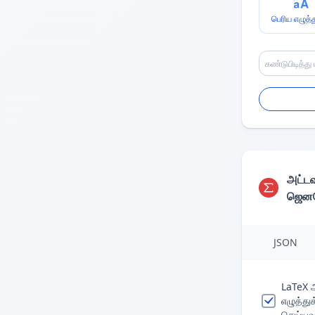
பெரிய எழுத்
அட்
ஜெனரே
JSON
LaTeX
எழுத்து
செய்யவு