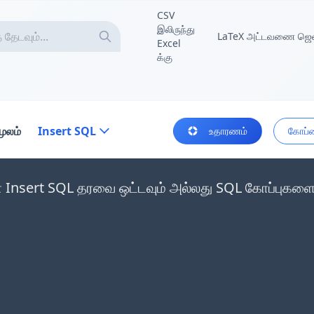
CSV
இலிருந்து
LaTeX அட்டவணை ஜெனர
Excel
க்கு
மூலம்
Insert SQL
உதாரணம்
கோப்ப
் Insert SQL தரவை ஒட்டவும் அல்லது SQL கோப்புகளை