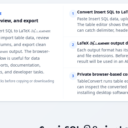
Convert Insert SQL to L
E
1
Paste Insert SQL data, upl
eview, and export
The table editor shows t
can catch delimiter, heade
sert SQL to LaTeX அட்டவணை
 import table data, review
LaTeX அட்டவணை output de
lumns, and export clean
2
Each output format has its
வணை output. The browser-
and file extensions. Befo
ow is useful for data
result will be used in an A
ports, documentation,
s, and developer tasks.
Private browser-based co
3
TableConvert runs table e
ks before copying or downloading
can inspect the converted 
installing desktop softwar