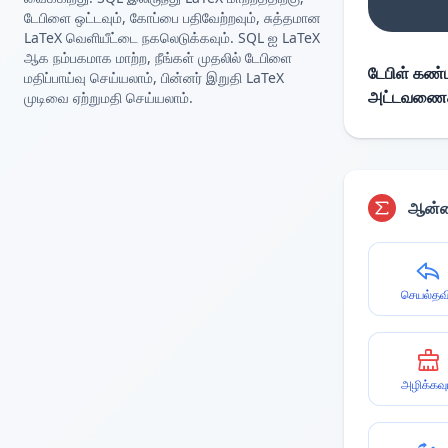
டேபிளை ஒட்டவும், கோப்பை பதிவேற்றவும், சுத்தமான
LaTeX வெளியீட்டை நகலெடுக்கவும். SQL ஐ LaTeX
ஆக நம்பகமாக மாற்ற, நீங்கள் முதலில் டேபிளை
டேபிள் கண்ட
மதிப்பாய்வு செய்யலாம், பின்னர் இறுதி LaTeX
அட்டவணைகளை
முடிவை ஏற்றுமதி செய்யலாம்.
ஆன்ல
செயல்தவி
அழிக்கவு