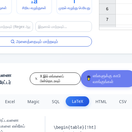
துகள்
சிறிய எழுத்துகள்
முதல் எழுத்து பெரியது
6

7

அனைத்தையும் மாற்றவும்
டவணை
எங்களுக்கு காபி
X இல் எங்களைப்
பின்தொடரவும்
வாங்குங்கள்
ட்டர்
LaTeX
Excel
Magic
SQL
HTML
CSV
 அட்டவணை
க்களை எஸ்கேப்
ம்