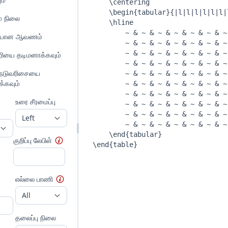
ம் நிலை
ையான ஆவணம்
ரியை தடிமனாக்கவும்
நெடுவரிசையை
்கவும்
உரை சீரமைப்பு
குறிப்பு லேபிள்
எல்லை பாணி
தலைப்பு நிலை