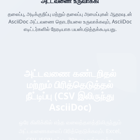
அட்டவணை உருவாக்கி
தலைப்பு, அடிக்குறிப்பு மற்றும் தலைப்பு அமைப்புகள் ஆதரவுடன்
AsciiDoc அட்டவணை தொடரியலை உருவாக்கவும், AsciiDoc
எடிட்டர்களில் நேரடியாக பயன்படுத்தக்கூடியது.
அட்டவணை கண்டறிதல்
மற்றும் பிரித்தெடுத்தல்
நீட்டிப்பு (CSV இலிருந்து
AsciiDoc)
ஒரே கிளிக்கில் எந்த வலைத்தளத்திலிருந்தும்
அட்டவணைகளைப் பிரித்தெடுக்கவும். Excel,
CSV, JSON உட்பட 30+ வடிவங்களுக்கு