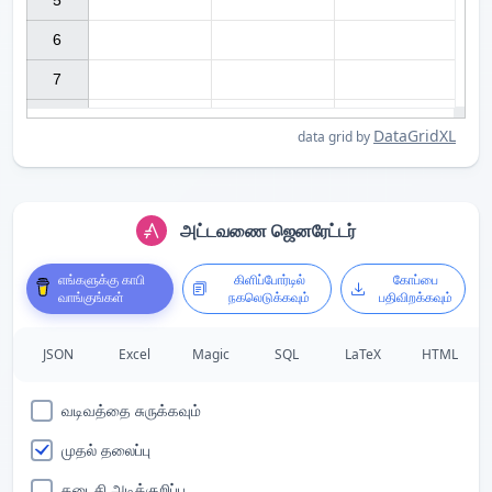
5

6

7

DataGridXL
data grid by
அட்டவணை ஜெனரேட்டர்
எங்களுக்கு காபி
கிளிப்போர்டில்
கோப்பை
வாங்குங்கள்
நகலெடுக்கவும்
பதிவிறக்கவும்
JSON
Excel
Magic
SQL
LaTeX
HTML
வடிவத்தை சுருக்கவும்
முதல் தலைப்பு
கடைசி அடிக்குறிப்பு