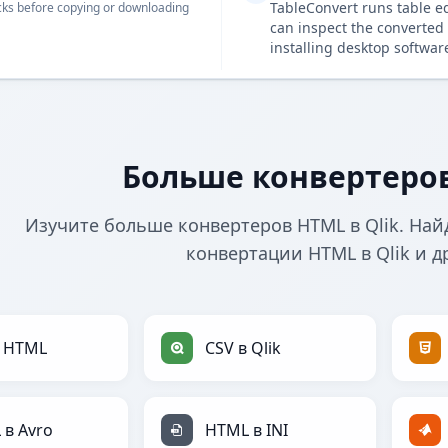
TableConvert runs table e
ks before copying or downloading
can inspect the converted 
installing desktop softwar
Больше конвертеров
Изучите больше конвертеров HTML в Qlik. Най
конвертации HTML в Qlik и д
в HTML
CSV в Qlik
 в Avro
HTML в INI