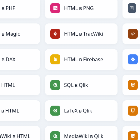
 в PHP
HTML в PNG
 в Magic
HTML в TracWiki
 в DAX
HTML в Firebase
в HTML
SQL в Qlik
X в HTML
LaTeX в Qlik
aWiki в HTML
MediaWiki в Qlik