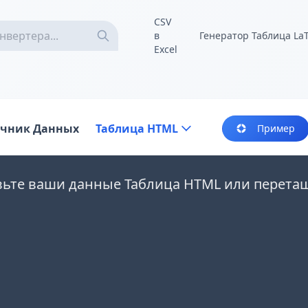
CSV
в
Генератор Таблица La
Excel
очник Данных
Таблица HTML
Пример
вьте ваши данные Таблица HTML или перета