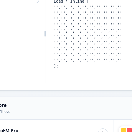
ore
ll love
ioFM Pro