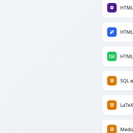
HTML
HTML
HTML
SQL 
LaTe
Medi