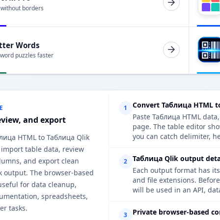
 without borders
tter Words
 word puzzles faster
Convert Таблица HTML to
E
1
Paste Таблица HTML data, u
eview, and export
page. The table editor sh
you can catch delimiter, h
блица HTML to Таблица Qlik
 import table data, review
Таблица Qlik output deta
lumns, and export clean
2
Each output format has its
k output. The browser-based
and file extensions. Befor
useful for data cleanup,
will be used in an API, da
cumentation, spreadsheets,
er tasks.
Private browser-based co
3