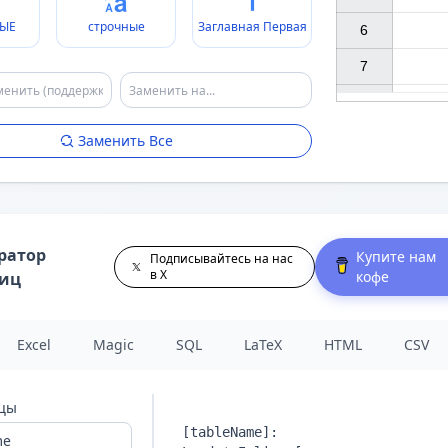
ЫЕ
строчные
Заглавная Первая
6

7

Заменить Все
ратор
Купите нам
Подписывайтесь на нас
в X
кофе
лиц
Excel
Magic
SQL
LaTeX
HTML
CSV
ицы