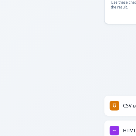
Use these chec
the result.
CSV 
HTML