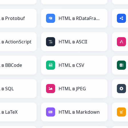
 в Protobuf
HTML в RDataFrame
в ActionScript
HTML в ASCII
 в BBCode
HTML в CSV
 в SQL
HTML в JPEG
 в LaTeX
HTML в Markdown