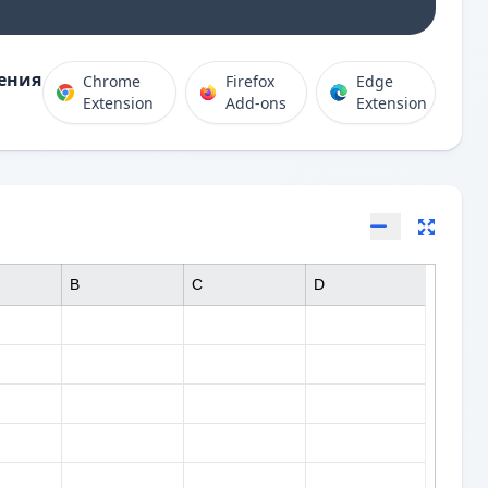
ения
Chrome
Firefox
Edge
Extension
Add-ons
Extension
B
C
D