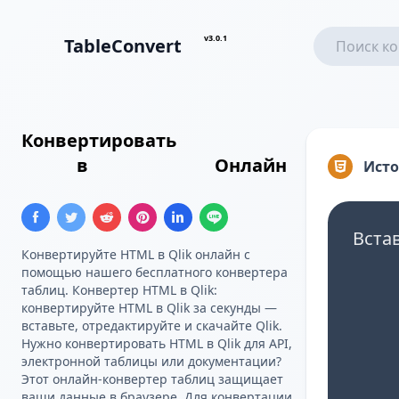
v3.0.1
TableConvert
Конвертировать
Таблица
HTML
в
Таблица Qlik
Онлайн
Ист
Вста
Конвертируйте HTML в Qlik онлайн с
помощью нашего бесплатного конвертера
таблиц. Конвертер HTML в Qlik:
конвертируйте HTML в Qlik за секунды —
вставьте, отредактируйте и скачайте Qlik.
Нужно конвертировать HTML в Qlik для API,
электронной таблицы или документации?
Этот онлайн-конвертер таблиц защищает
ваши данные в браузере. Для конвертации