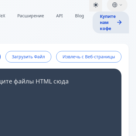
TeX
Расширение
API
Blog
Купите
нам
кофе
Загрузить Файл
Извлечь с Веб-страницы
щите файлы HTML сюда