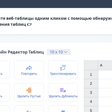
те веб-таблицы одним кликом с помощью обнаруж
ения таблиц 👉
йн Редактор Таблиц
10
x
10
A
ть
Повторить
Транспонировать
1

2

3

ть
Удалить Пустые
Удалить Дубликаты
4

5
