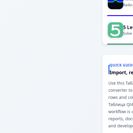
Radio
5 Le
Solve
QUICK GUID
Import, r
Use this Та
converter to
rows and co
Таблица Qli
workflow is 
reports, do
and develop