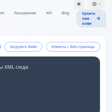
TeX
Расширение
API
Blog
Купите
нам
кофе
Загрузить Файл
Извлечь с Веб-страницы
ы XML сюда