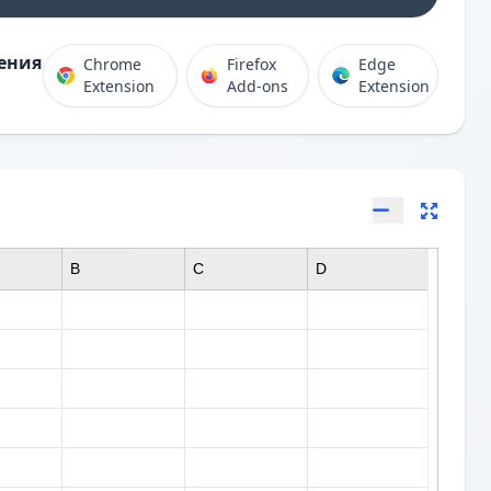
ения
Chrome
Firefox
Edge
Extension
Add-ons
Extension
B
C
D