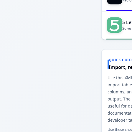
Radio
5 Le
Solve
QUICK GUID
Import, r
Use this XML
import table
columns, an
output. The
useful for d
documentati
developer ta
Use these chec