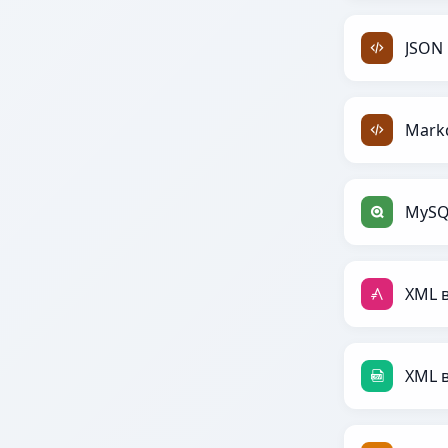
JSON
Mark
MySQL
XML в
XML 