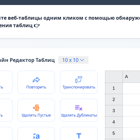
те веб-таблицы одним кликом с помощью обнаруж
ения таблиц 👉
йн Редактор Таблиц
10
x
10
A
ть
Повторить
Транспонировать
1

2

3

ть
Удалить Пустые
Удалить Дубликаты
4

5
