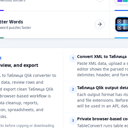
 without borders
tter Words
 word puzzles faster
Convert XML to Таблица 
E
1
Paste XML data, upload a s
eview, and export
editor shows the parsed r
delimiter, header, and form
 to Таблица Qlik converter to
 data, review rows and
Таблица Qlik output deta
d export clean Таблица Qlik
2
Each output format has its
 browser-based workflow is
and file extensions. Befor
ata cleanup, reports,
will be used in an API, da
on, spreadsheets, and
sks.
Private browser-based co
3
TableConvert runs table e
ks before copying or downloading