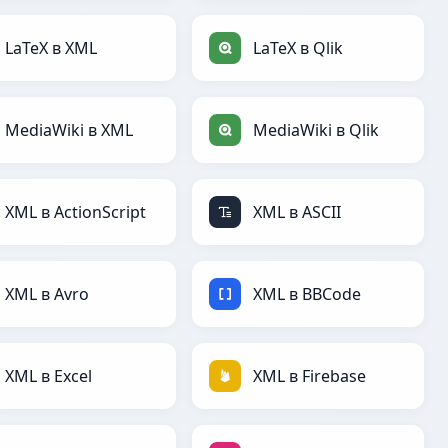
LaTeX в XML
LaTeX в Qlik
MediaWiki в XML
MediaWiki в Qlik
XML в ActionScript
XML в ASCII
XML в Avro
XML в BBCode
XML в Excel
XML в Firebase