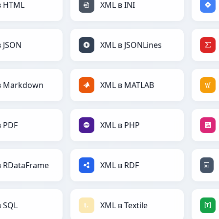
в HTML
XML в INI
в JSON
XML в JSONLines
в Markdown
XML в MATLAB
в PDF
XML в PHP
в RDataFrame
XML в RDF
в SQL
XML в Textile