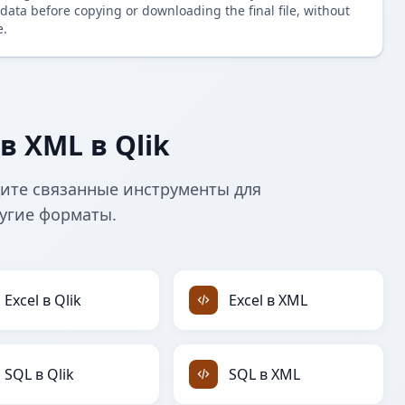
data before copying or downloading the final file, without
e.
 XML в Qlik
дите связанные инструменты для
ругие форматы.
Excel в Qlik
Excel в XML
SQL в Qlik
SQL в XML