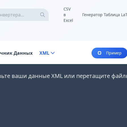
CSV
в
Генератор Таблица La
Excel
очник Данных
XML
Пример
вьте ваши данные XML или перетащите файл