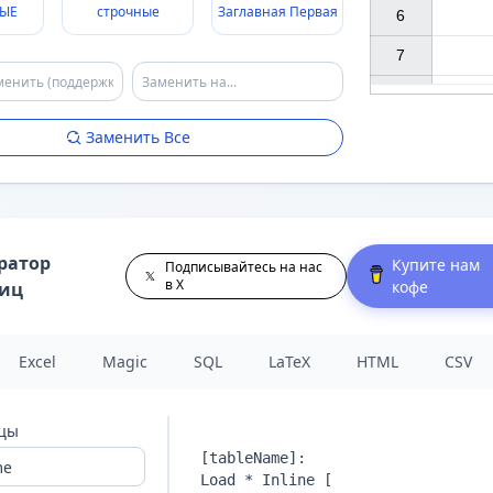
ЫЕ
строчные
Заглавная Первая
6

7

Заменить Все
ратор
Купите нам
Подписывайтесь на нас
в X
кофе
лиц
Excel
Magic
SQL
LaTeX
HTML
CSV
ицы