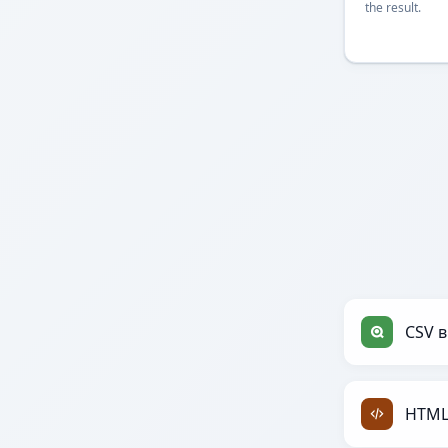
the result.
CSV в
HTML