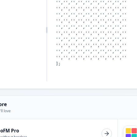
ore
ll love
ioFM Pro