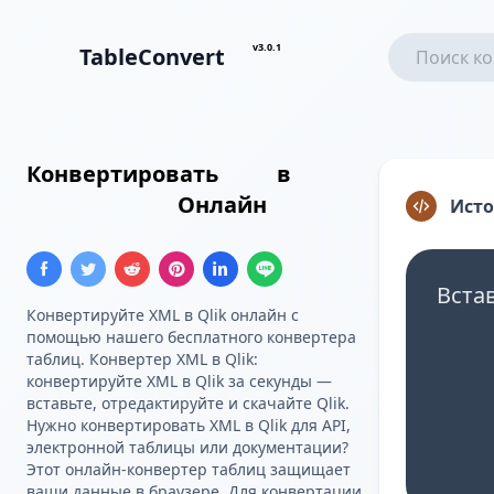
v3.0.1
TableConvert
Конвертировать
XML
в
Таблица Qlik
Онлайн
Ист
Вста
Конвертируйте XML в Qlik онлайн с
помощью нашего бесплатного конвертера
таблиц. Конвертер XML в Qlik:
конвертируйте XML в Qlik за секунды —
вставьте, отредактируйте и скачайте Qlik.
Нужно конвертировать XML в Qlik для API,
электронной таблицы или документации?
Этот онлайн-конвертер таблиц защищает
ваши данные в браузере. Для конвертации