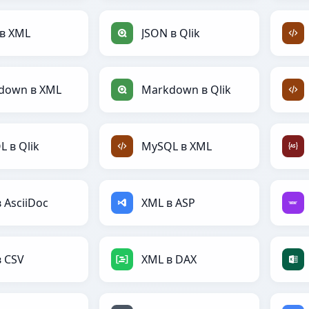
 в XML
JSON в Qlik
down в XML
Markdown в Qlik
 в Qlik
MySQL в XML
 AsciiDoc
XML в ASP
в CSV
XML в DAX