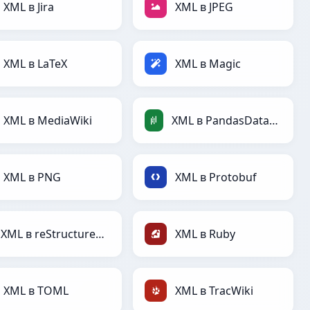
XML в Jira
XML в JPEG
XML в LaTeX
XML в Magic
XML в MediaWiki
XML в PandasDataFrame
XML в PNG
XML в Protobuf
XML в reStructuredText
XML в Ruby
XML в TOML
XML в TracWiki