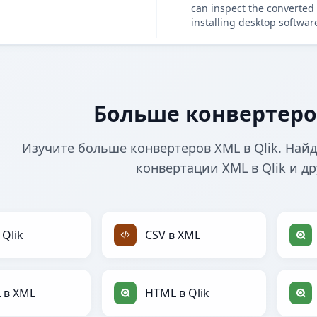
can inspect the converted 
installing desktop softwar
Больше конвертеров
Изучите больше конвертеров XML в Qlik. Най
конвертации XML в Qlik и д
 Qlik
CSV в XML
 в XML
HTML в Qlik