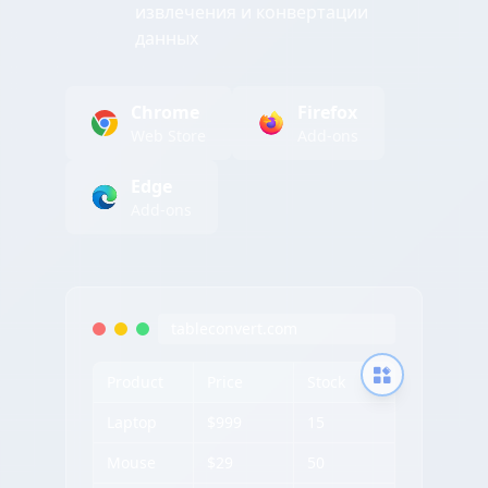
извлечения и конвертации
данных
Chrome
Firefox
Web Store
Add-ons
Edge
Add-ons
tableconvert.com
Product
Price
Stock
Laptop
$999
15
Mouse
$29
50