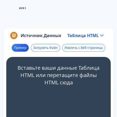
v3.0.1
Источник Данных
Таблица HTML
Пример
Загрузить Файл
Извлечь с Веб-страницы
Вставьте ваши данные Таблица
HTML или перетащите файлы
HTML сюда