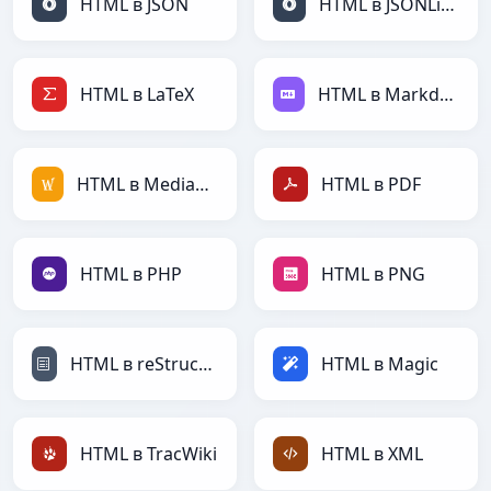
HTML в JSON
HTML в JSONLines
HTML в LaTeX
HTML в Markdown
HTML в MediaWiki
HTML в PDF
HTML в PHP
HTML в PNG
HTML в reStructuredText
HTML в Magic
HTML в TracWiki
HTML в XML