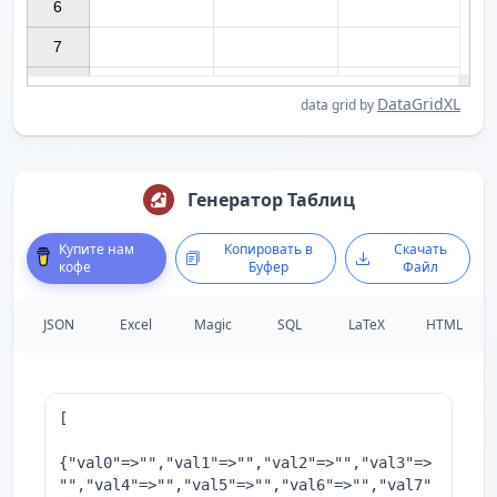
6

7

DataGridXL
data grid by
Генератор Таблиц
Купите нам
Копировать в
Скачать
кофе
Буфер
Файл
JSON
Excel
Magic
SQL
LaTeX
HTML