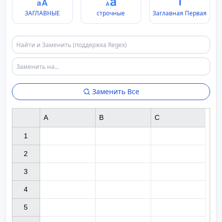
ЗАГЛАВНЫЕ
строчные
Заглавная Первая
Заменить Все
A
B
C
1

2

3

4

5
