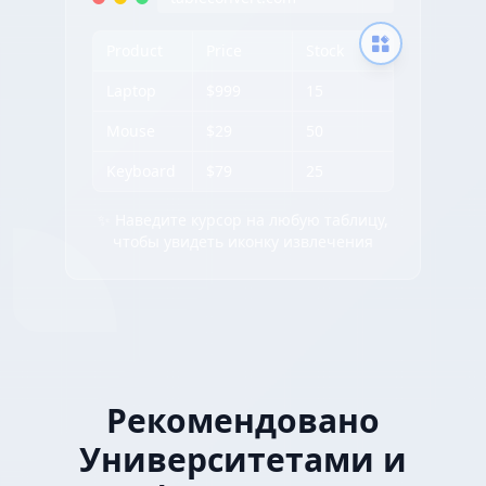
Product
Price
Stock
Laptop
$999
15
Mouse
$29
50
Keyboard
$79
25
✨ Наведите курсор на любую таблицу,
чтобы увидеть иконку извлечения
Рекомендовано
Университетами и