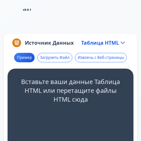
v3.0.1
Источник Данных
Таблица HTML
Пример
Загрузить Файл
Извлечь с Веб-страницы
Вставьте ваши данные Таблица
HTML или перетащите файлы
HTML сюда