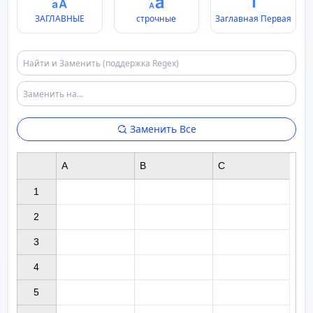
ЗАГЛАВНЫЕ
строчные
Заглавная Первая
Заменить Все
A
B
C
1

2

3

4

5
