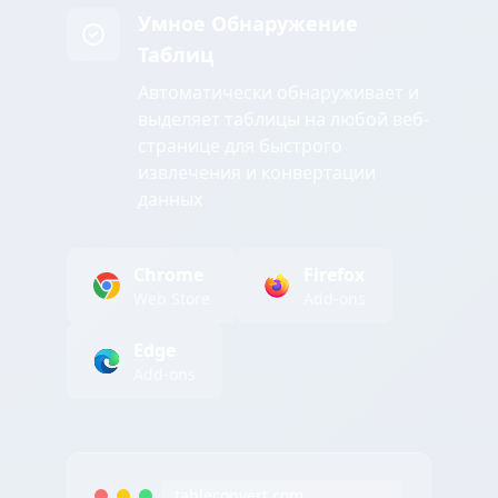
Умное Обнаружение
Таблиц
Автоматически обнаруживает и
выделяет таблицы на любой веб-
странице для быстрого
извлечения и конвертации
данных
Chrome
Firefox
Web Store
Add-ons
Edge
Add-ons
tableconvert.com