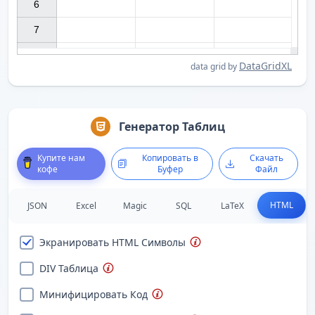
6

7

DataGridXL
data grid by
Генератор Таблиц
Купите нам
Копировать в
Скачать
кофе
Буфер
Файл
HTML
JSON
Excel
Magic
SQL
LaTeX
Экранировать HTML Символы
DIV Таблица
Минифицировать Код