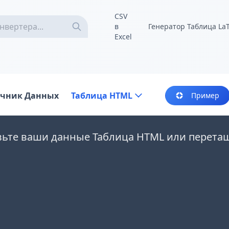
CSV
в
Генератор Таблица La
Excel
очник Данных
Таблица HTML
Пример
вьте ваши данные Таблица HTML или перета