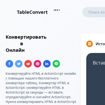
v3.0.1
TableConvert
Конвертировать
Таблица
HTML
в
Массив ActionScript
Ист
Онлайн
Вста
Конвертируйте HTML в ActionScript онлайн
с помощью нашего бесплатного
конвертера таблиц. Конвертер HTML в
ActionScript: конвертируйте HTML в
ActionScript за секунды — вставьте,
отредактируйте и скачайте ActionScript.
Нужно конвертировать HTML в ActionScript