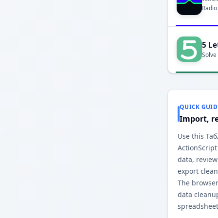
Radio
5 Le
Solve
QUICK GUID
Import, r
Use this Та
ActionScript
data, revie
export clea
The browser
data cleanu
spreadsheet