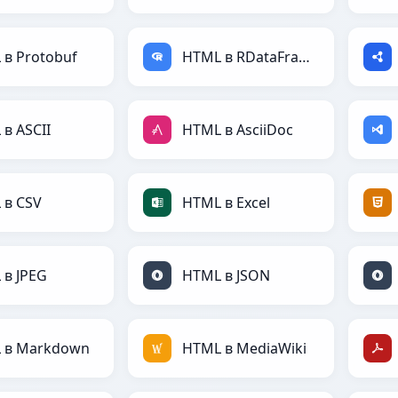
 в Protobuf
HTML в RDataFrame
в ASCII
HTML в AsciiDoc
 в CSV
HTML в Excel
 в JPEG
HTML в JSON
 в Markdown
HTML в MediaWiki