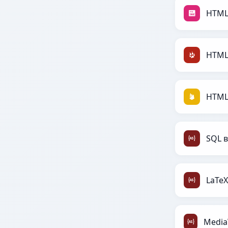
HTML
HTML 
HTML 
SQL в
LaTeX