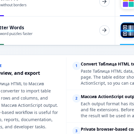
 without borders
tter Words
 word puzzles faster
Convert Таблица HTML to
E
1
Paste Таблица HTML data, u
eview, and export
page. The table editor sh
ActionScript, so you can ca
блица HTML to Массив
 converter to import table
Массив ActionScript outp
w rows and columns, and
2
Each output format has its
n Массив ActionScript output.
and file extensions. Befor
-based workflow is useful for
the result will be used in 
p, reports, documentation,
s, and developer tasks.
Private browser-based co
3