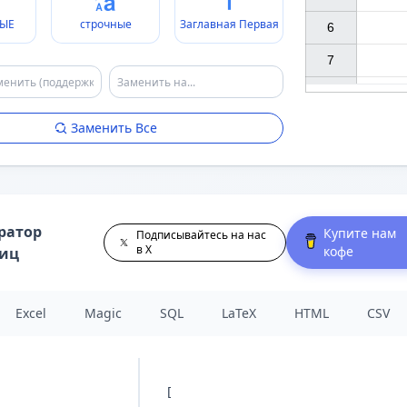
ЫЕ
строчные
Заглавная Первая
6

7

Заменить Все
ратор
Купите нам
Подписывайтесь на нас
в X
кофе
лиц
Excel
Magic
SQL
LaTeX
HTML
CSV