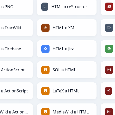
 в PNG
HTML в reStructuredText
в TracWiki
HTML в XML
в Firebase
HTML в Jira
 ActionScript
SQL в HTML
 в ActionScript
LaTeX в HTML
MediaWiki в ActionScript
MediaWiki в HTML