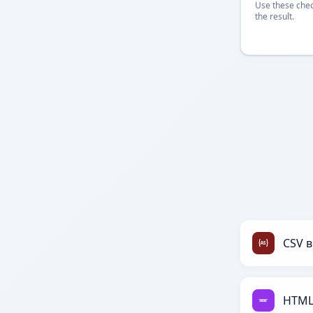
Use these chec
the result.
CSV в
HTML