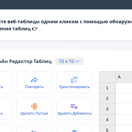
те веб-таблицы одним кликом с помощью обнаруж
ения таблиц 👉
йн Редактор Таблиц
10
x
10
A
ть
Повторить
Транспонировать
1

2

3

ть
Удалить Пустые
Удалить Дубликаты
4

5
