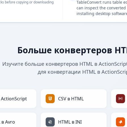
TableConvert runs table e
ks before copying or downloading
can inspect the converted 
installing desktop softwar
Больше конвертеров HTM
Изучите больше конвертеров HTML в ActionScrip
для конвертации HTML в ActionScri
 ActionScript
CSV в HTML
 в Avro
HTML в INI