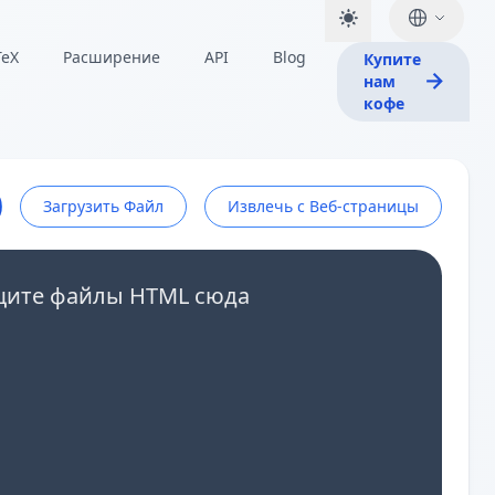
TeX
Расширение
API
Blog
Купите
нам
кофе
Загрузить Файл
Извлечь с Веб-страницы
щите файлы HTML сюда