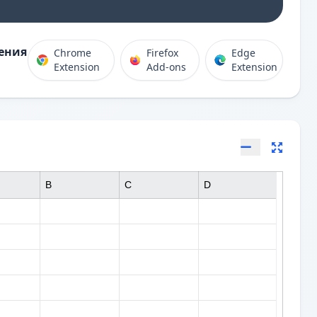
ения
Chrome
Firefox
Edge
Extension
Add-ons
Extension
B
C
D