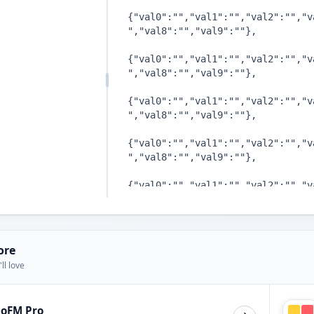
ore
ll love
ioFM Pro