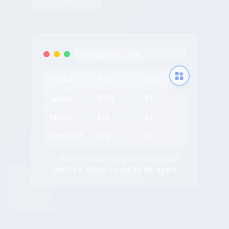
tableconvert.com
Product
Price
Stock
Laptop
$999
15
Mouse
$29
50
Keyboard
$79
25
✨ Treci cu mouse-ul peste orice tabel
pentru a vedea iconița de extragere