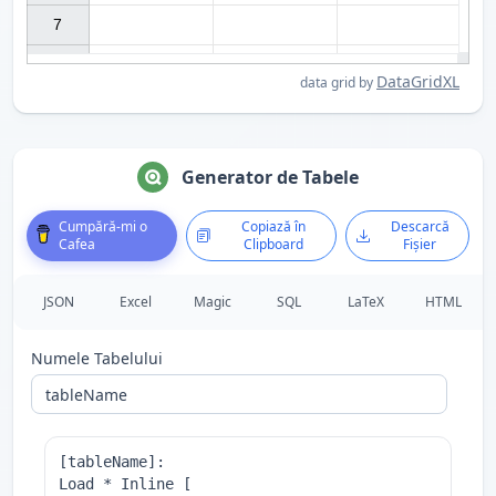
7

DataGridXL
data grid by
Generator de Tabele
Cumpără-mi o
Copiază în
Descarcă
Cafea
Clipboard
Fișier
JSON
Excel
Magic
SQL
LaTeX
HTML
Numele Tabelului