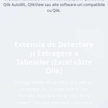
Qlik AutoML, QlikView sau alte software-uri compatibile
cu Qlik.
Extensia de Detectare
și Extragere a
Tabelelor (Excel către
Qlik)
Extrage tabele de pe orice site web cu
un singur clic. Convertește în 30+
formate incluzând Excel, CSV, JSON
instant - nu este necesară copierea și