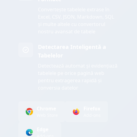
Convertește tabelele extrase în
Excel, CSV, JSON, Markdown, SQL
și multe altele cu convertorul
nostru avansat de tabele
Detectarea Inteligentă a
Tabelelor
Detectează automat și evidențiază
tabelele pe orice pagină web
pentru extragerea rapidă și
conversia datelor
Chrome
Firefox
Web Store
Add-ons
Edge
Add-ons