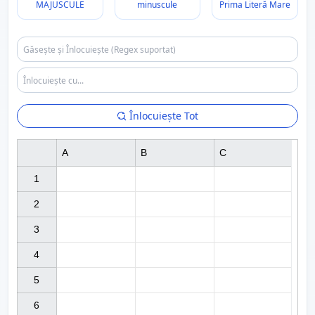
MAJUSCULE
minuscule
Prima Literă Mare
Înlocuiește Tot
A
B
C
1

2

3

4

5

6
