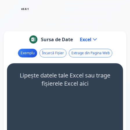
v3.0.1
Sursa de Date
Excel
Exemplu
Încarcă Fișier
Extrage din Pagina Web
Lipește datele tale Excel sau trage
fișierele Excel aici