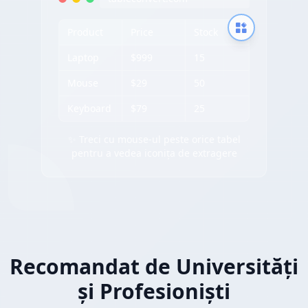
Product
Price
Stock
Laptop
$999
15
Mouse
$29
50
Keyboard
$79
25
✨ Treci cu mouse-ul peste orice tabel
pentru a vedea iconița de extragere
Recomandat de Universități
și Profesioniști