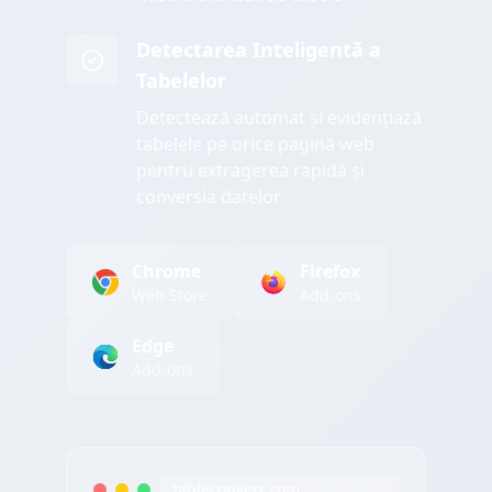
Detectarea Inteligentă a
Tabelelor
Detectează automat și evidențiază
tabelele pe orice pagină web
pentru extragerea rapidă și
conversia datelor
Chrome
Firefox
Web Store
Add-ons
Edge
Add-ons
tableconvert.com