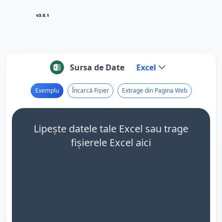
v3.0.1
Sursa de Date
Excel
Exemplu
Încarcă Fișier
Extrage din Pagina Web
Lipește datele tale Excel sau trage
fișierele Excel aici