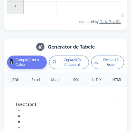
7

DataGridXL
data grid by
Generator de Tabele
Cumpără-mi o
Copiază în
Descarcă
Cafea
Clipboard
Fișier
JSON
Excel
Magic
SQL
LaTeX
HTML