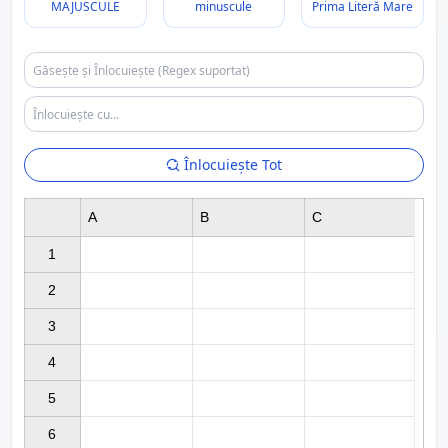
MAJUSCULE
minuscule
Prima Literă Mare
Înlocuiește Tot
A
B
C
1

2

3

4

5

6
