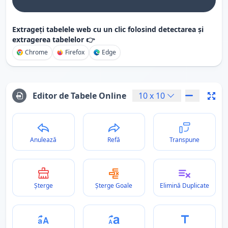
Extrageți tabelele web cu un clic folosind detectarea și
extragerea tabelelor 👉
Chrome
Firefox
Edge
Editor de Tabele Online
10
x
10
Anulează
Refă
Transpune
Șterge
Șterge Goale
Elimină Duplicate