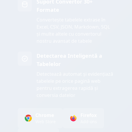
Suport Convertor 30+
Formate
Convertește tabelele extrase în
Excel, CSV, JSON, Markdown, SQL
și multe altele cu convertorul
nostru avansat de tabele
Detectarea Inteligentă a
Tabelelor
Detectează automat și evidențiază
tabelele pe orice pagină web
pentru extragerea rapidă și
conversia datelor
Chrome
Firefox
Web Store
Add-ons