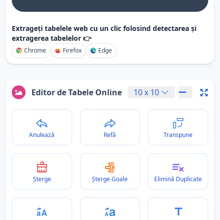
Extrageți tabelele web cu un clic folosind detectarea și
extragerea tabelelor 👉
Chrome
Firefox
Edge
Editor de Tabele Online
10
x
10
Anulează
Refă
Transpune
Șterge
Șterge Goale
Elimină Duplicate