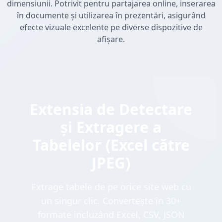
dimensiunii. Potrivit pentru partajarea online, inserarea
în documente și utilizarea în prezentări, asigurând
efecte vizuale excelente pe diverse dispozitive de
afișare.
Extensia de Detectare
și Extragere a
Tabelelor (Excel către
JPEG)
Extrage tabele de pe orice site web cu
un singur clic. Convertește în 30+
formate incluzând Excel, CSV, JSON