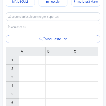
MAJUSCULE
minuscule
Prima Literă Mare
Înlocuiește Tot
A
B
C
1

2

3

4

5

6
