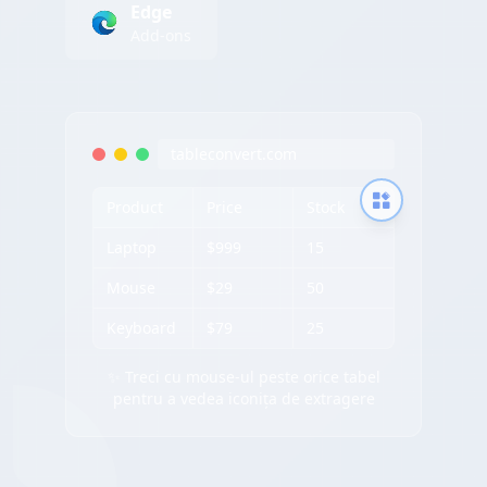
Edge
Add-ons
tableconvert.com
Product
Price
Stock
Laptop
$999
15
Mouse
$29
50
Keyboard
$79
25
✨ Treci cu mouse-ul peste orice tabel
pentru a vedea iconița de extragere