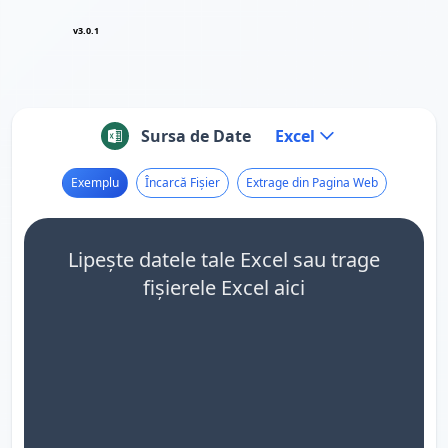
v3.0.1
Sursa de Date
Excel
Exemplu
Încarcă Fișier
Extrage din Pagina Web
Lipește datele tale Excel sau trage
fișierele Excel aici