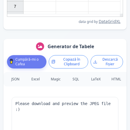
7

DataGridXL
data grid by
Generator de Tabele
Cumpără-mi o
Copiază în
Descarcă
Cafea
Clipboard
Fișier
JSON
Excel
Magic
SQL
LaTeX
HTML